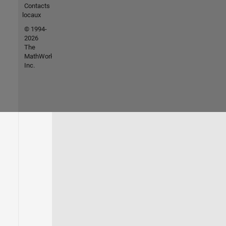
Contacts
locaux
© 1994-
2026
The
MathWorks,
Inc.