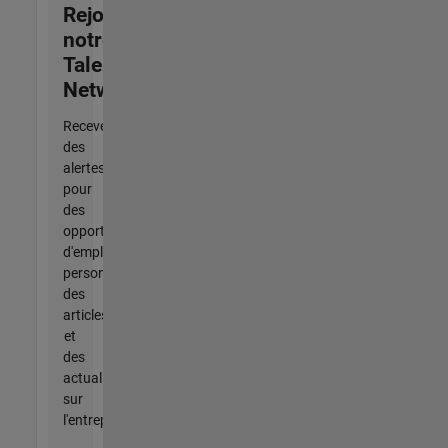
Rejoignez
notre
Talent
Network
Recevez
des
alertes
pour
des
opportunités
d'emploi
personnalisées,
des
articles
et
des
actualités
sur
l'entreprise.