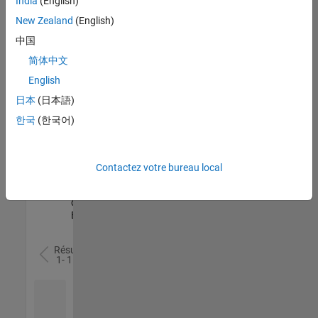
India
(English)
l’ensemble
New Zealand
(English)
des
opportunités
中国
de
简体中文
votre
English
région.
日本
(日本語)
한국
(한국어)
Senior Software Quality Engineer
Senior
Software
Quality
Engineer
Contactez votre bureau local
FR-Meudon
|
Ingénierie de la
qualité |
Expérimenté(e)
Résultats
1- 1 de
1