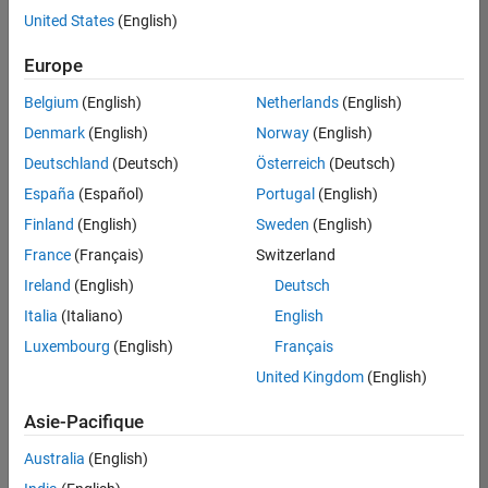
United States
(English)
Enregistrer
les offres
d’emploi
sélectionnées
Europe
Belgium
(English)
Netherlands
(English)
Les
Denmark
(English)
Norway
(English)
descriptions
Deutschland
(Deutsch)
Österreich
(Deutsch)
de
España
(Español)
Portugal
(English)
poste
n’ont
Finland
(English)
Sweden
(English)
pas
France
(Français)
Switzerland
toutes
Ireland
(English)
Deutsch
été
traduites.
Italia
(Italiano)
English
Effectuez
Luxembourg
(English)
Français
une
United Kingdom
(English)
recherche
par
Asie-Pacifique
lieu
pour
Australia
(English)
trouver