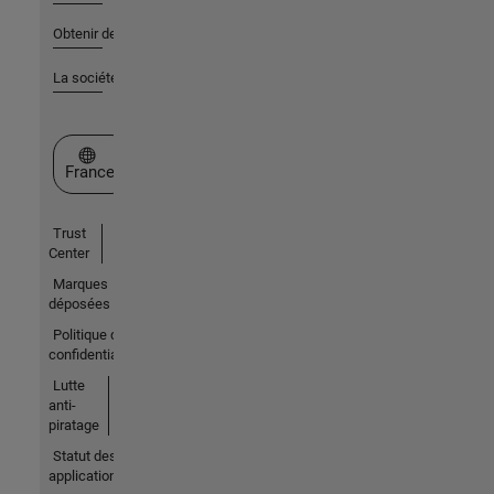
Obtenir de l'aide
La société
Sélectionner un site web
France
Trust
Center
Marques
déposées
Politique de
confidentialité
Lutte
anti-
piratage
Statut des
applications