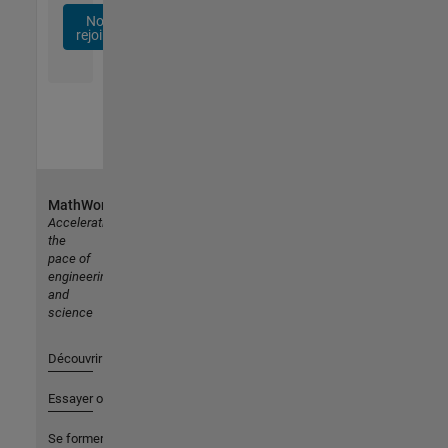
Nous
rejoindre
MathWorks
Accelerating
the
pace of
engineering
and
science
Découvrir les produits
Essayer ou acheter
Se former