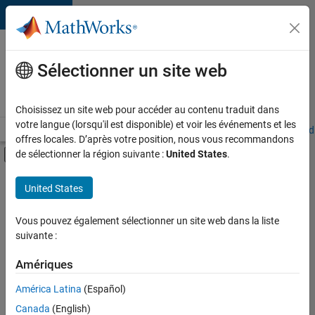
Passer au contenu
Votre
carrière
Sélectionner un site web
chez
MathWorks
Choisissez un site web pour accéder au contenu traduit dans
votre langue (lorsqu'il est disponible) et voir les événements et les
Accueil
Explorer nos opportunités
Adresses de nos bureaux
Étudi
offres locales. D’après votre position, nous vous recommandons
Activer/désactiver l'affichage du menu d
de sélectionner la région suivante :
United States
.
Contenu principal
FILTRER PAR
United States
Développement de produits
+
5
Gestion des programmes
Vous pouvez également sélectionner un site web dans la liste
suivante :
Ingénierie de la qualité
Ingénierie des versions
Amériques
Ingénierie des processus logiciels
América Latina
(Español)
Trier par
Rédaction technique
Canada
(English)