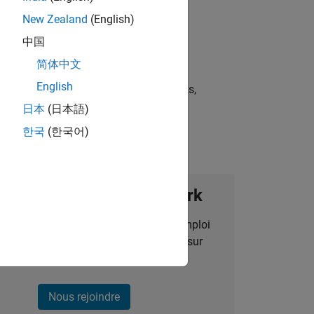
New Zealand
(English)
中国
简体中文
English
st strategies, scalable test frameworks,
日本
(日本語)
한국
(한국어)
ignez notre Talent Network
des alertes pour des opportunités d'emploi
alisées, des articles et des actualités sur
l'entreprise.
Nous rejoindre