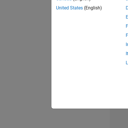
opportun
United States
(English)
Seni
F
F
I
I
Résu