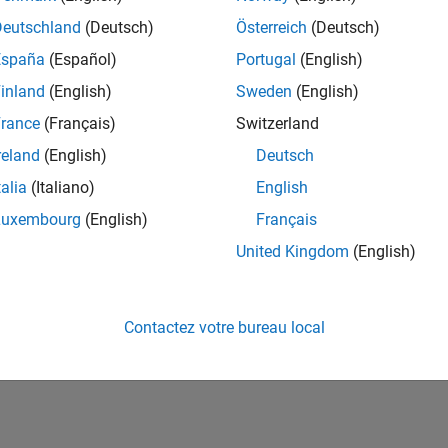
ités de votre région.
Deutschland
(Deutsch)
Österreich
(Deutsch)
España
(Español)
Portugal
(English)
or Software Quality Engineer
Senior Software Quality Engineer
inland
(English)
Sweden
(English)
FR-Meudon
| Ingénierie de la qualité | Expérimenté(e)
rance
(Français)
Switzerland
Leverage your C/C++ development skills to design and develop te
automated test suites, Hands-on testing for Polyspace.
reland
(English)
Deutsch
talia
(Italiano)
English
ltats 1- 1 de
1
Luxembourg
(English)
Français
United Kingdom
(English)
Rejo
Recevez 
Contactez votre bureau local
personn