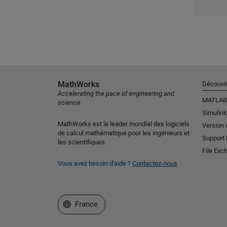
MathWorks
Découvri
Accelerating the pace of engineering and
MATLAB
science
Simulink
MathWorks est le leader mondial des logiciels
Version 
de calcul mathématique pour les ingénieurs et
Support
les scientifiques.
File Exc
Vous avez besoin d'aide ?
Contactez-nous
Sélectionner un site web
France