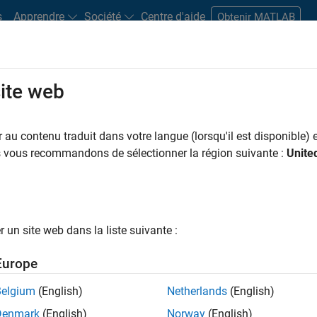
s
Apprendre
Société
Centre d'aide
Obtenir MATLAB
site web
s bureaux
Étudiants et carrières
Ressources
Compte candidat
au contenu traduit dans votre langue (lorsqu'il est disponible) e
 PAR
Infrastructure et architecture
Gestion des programmes
Ingénierie
us vous recommandons de sélectionner la région suivante :
Unite
Expérience utilisateur
Applications et services web
ar
un site web dans la liste suivante :
er les offres d’emploi
sélectionnées
Europe
Belgium
(English)
Netherlands
(English)
riptions de poste n’ont pas toutes été traduites. Effectuez une
Denmark
(English)
Norway
(English)