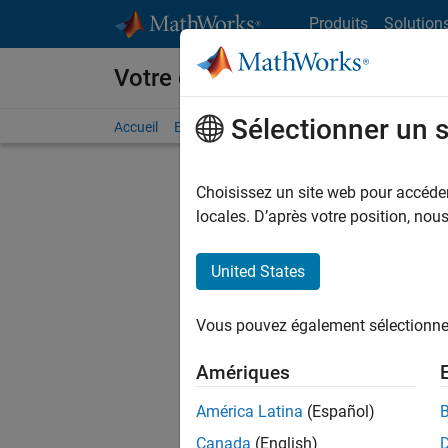
Passer au contenu
Produits
Solution
Votre carrière chez MathWorks
Sélectionner un 
Accueil
Explorer nos opportunités
Adresses de no
Choisissez un site web pour accéder 
FILTRER
locales. D’après votre position, no
United States
Trier p
Vous pouvez également sélectionner 
Enregistr
Amériques
América Latina
(Español)
Les desc
Canada
(English)