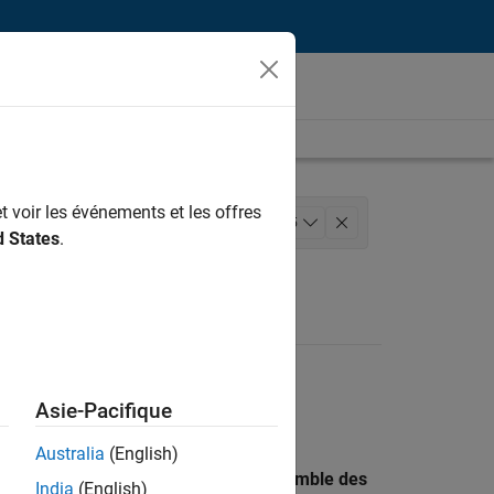
t voir les événements et les offres
éveloppement de produits
+
5
d States
.
nique
Expérience utilisateur
Asie-Pacifique
Australia
(English)
 recherche par lieu pour trouver l’ensemble des
India
(English)