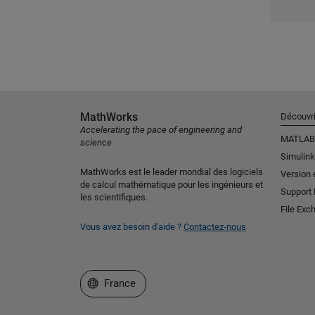
MathWorks
Découvri
Accelerating the pace of engineering and
MATLAB
science
Simulink
MathWorks est le leader mondial des logiciels
Version 
de calcul mathématique pour les ingénieurs et
Support
les scientifiques.
File Exc
Vous avez besoin d'aide ?
Contactez-nous
Sélectionner un site web
France