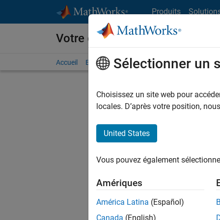
Passer au contenu
Produits
Solution
Votre carrière chez MathWorks
Sélectionner un 
Accueil
Explorer nos opportunités
Adresses de no
Choisissez un site web pour accéder 
FILTRER
locales. D’après votre position, no
United States
Trier p
Vous pouvez également sélectionner 
Enregistr
Amériques
América Latina
(Español)
Les desc
Canada
(English)