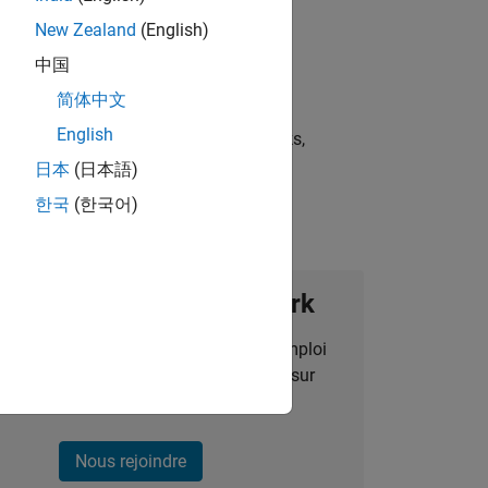
New Zealand
(English)
中国
简体中文
English
st strategies, scalable test frameworks,
日本
(日本語)
한국
(한국어)
ignez notre Talent Network
des alertes pour des opportunités d'emploi
alisées, des articles et des actualités sur
l'entreprise.
Nous rejoindre