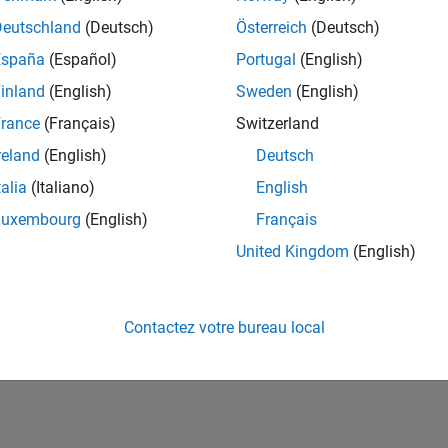
ités de votre région.
Deutschland
(Deutsch)
Österreich
(Deutsch)
España
(Español)
Portugal
(English)
or Software Quality Engineer
Senior Software Quality Engineer
inland
(English)
Sweden
(English)
FR-Meudon
| Ingénierie de la qualité | Expérimenté(e)
rance
(Français)
Switzerland
Leverage your C/C++ development skills to design and develop te
automated test suites, Hands-on testing for Polyspace.
reland
(English)
Deutsch
talia
(Italiano)
English
ltats 1- 1 de
1
Luxembourg
(English)
Français
United Kingdom
(English)
Rejo
Recevez 
Contactez votre bureau local
personn