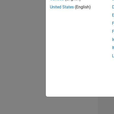
opportun
United States
(English)
Seni
F
F
I
I
Résu