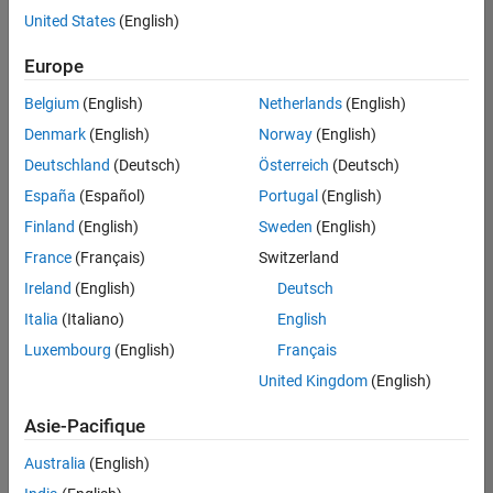
United States
(English)
Enregistrer
les offres
d’emploi
sélectionnées
Europe
Belgium
(English)
Netherlands
(English)
Les
Denmark
(English)
Norway
(English)
descriptions
Deutschland
(Deutsch)
Österreich
(Deutsch)
de
España
(Español)
Portugal
(English)
poste
n’ont
Finland
(English)
Sweden
(English)
pas
France
(Français)
Switzerland
toutes
Ireland
(English)
Deutsch
été
traduites.
Italia
(Italiano)
English
Effectuez
Luxembourg
(English)
Français
une
United Kingdom
(English)
recherche
par
Asie-Pacifique
lieu
pour
Australia
(English)
trouver