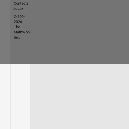
Contacts
locaux
© 1994-
2026
The
MathWorks,
Inc.