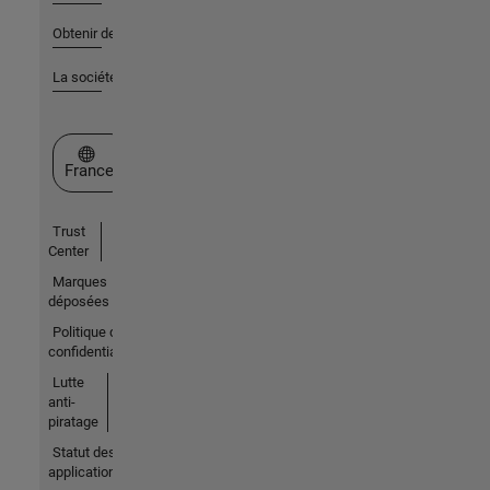
Obtenir de l'aide
La société
Sélectionner un site web
France
Trust
Center
Marques
déposées
Politique de
confidentialité
Lutte
anti-
piratage
Statut des
applications