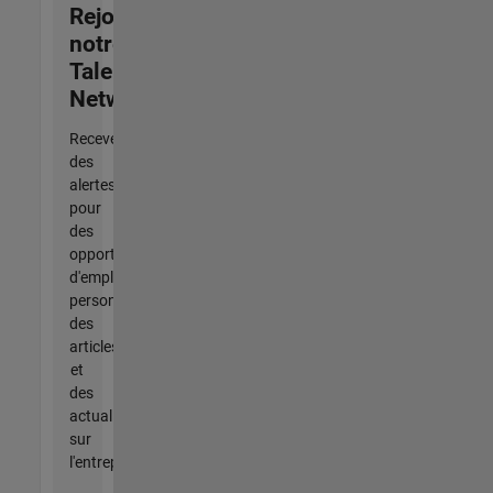
Rejoignez
notre
Talent
Network
Recevez
des
alertes
pour
des
opportunités
d'emploi
personnalisées,
des
articles
et
des
actualités
sur
l'entreprise.