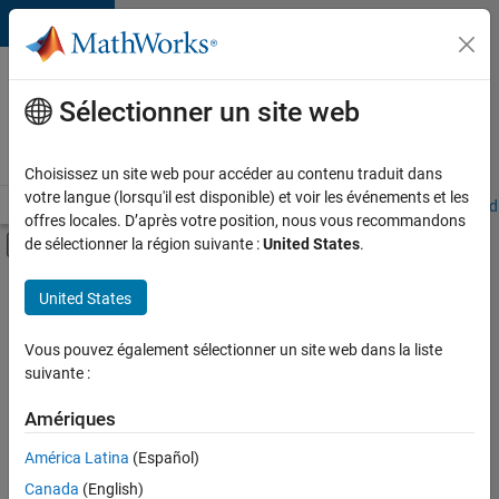
Passer au contenu
Votre
carrière
Sélectionner un site web
chez
MathWorks
Choisissez un site web pour accéder au contenu traduit dans
votre langue (lorsqu'il est disponible) et voir les événements et les
Accueil
Explorer nos opportunités
Adresses de nos bureaux
Étudi
offres locales. D’après votre position, nous vous recommandons
Activer/désactiver l'affichage du menu d
de sélectionner la région suivante :
United States
.
Contenu principal
FILTRER PAR
United States
Applications et outils commerciaux
+
5
Infrastructure et architecture
Vous pouvez également sélectionner un site web dans la liste
suivante :
Gestion des programmes
Ingénierie de la qualité
Amériques
Rédaction technique
América Latina
(Español)
Trier par
Applications et services web
Canada
(English)