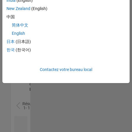
India
(English)
l’ensemble
New Zealand
(English)
des
opportunités
中国
de
简体中文
votre
English
région.
日本
(日本語)
한국
(한국어)
Senior Software Quality Engineer
Senior
Software
Quality
Engineer
Contactez votre bureau local
FR-Meudon
|
Ingénierie de la
qualité |
Expérimenté(e)
Résultats
1- 1 de
1