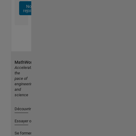
Nous
rejoindre
MathWorks
Accelerating
the
pace of
engineering
and
science
Découvrir les produits
Essayer ou acheter
Se former