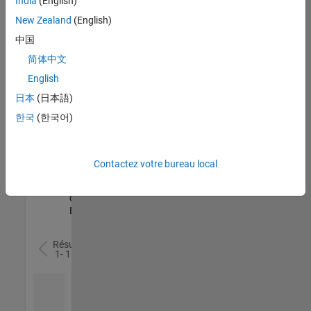
India
(English)
l’ensemble
New Zealand
(English)
des
opportunités
中国
de
简体中文
votre
English
région.
日本
(日本語)
한국
(한국어)
Senior Software Quality Engineer
Senior
Software
Quality
Engineer
Contactez votre bureau local
FR-Meudon
|
Ingénierie de la
qualité |
Expérimenté(e)
Résultats
1- 1 de
1