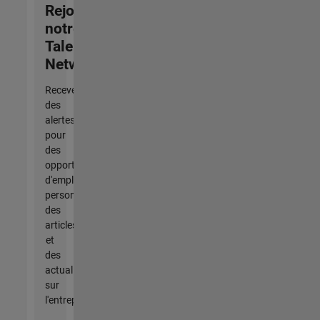
Rejoignez
notre
Talent
Network
Recevez
des
alertes
pour
des
opportunités
d'emploi
personnalisées,
des
articles
et
des
actualités
sur
l'entreprise.