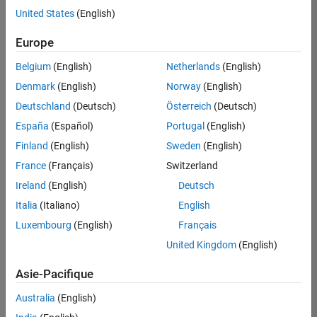
United States
(English)
Enregistrer
les offres
d’emploi
sélectionnées
Europe
Belgium
(English)
Netherlands
(English)
Les
Denmark
(English)
Norway
(English)
descriptions
Deutschland
(Deutsch)
Österreich
(Deutsch)
de
España
(Español)
Portugal
(English)
poste
n’ont
Finland
(English)
Sweden
(English)
pas
France
(Français)
Switzerland
toutes
Ireland
(English)
Deutsch
été
traduites.
Italia
(Italiano)
English
Effectuez
Luxembourg
(English)
Français
une
United Kingdom
(English)
recherche
par
Asie-Pacifique
lieu
pour
Australia
(English)
trouver