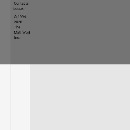
Contacts
locaux
© 1994-
2026
The
MathWorks,
Inc.