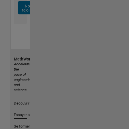
Nous
rejoindre
MathWorks
Accelerating
the
pace of
engineering
and
science
Découvrir les produits
Essayer ou acheter
Se former