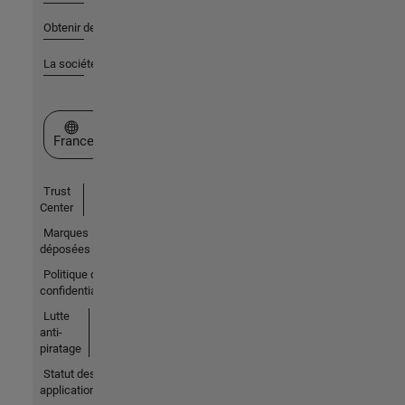
Obtenir de l'aide
La société
Sélectionner un site web
France
Trust
Center
Marques
déposées
Politique de
confidentialité
Lutte
anti-
piratage
Statut des
applications