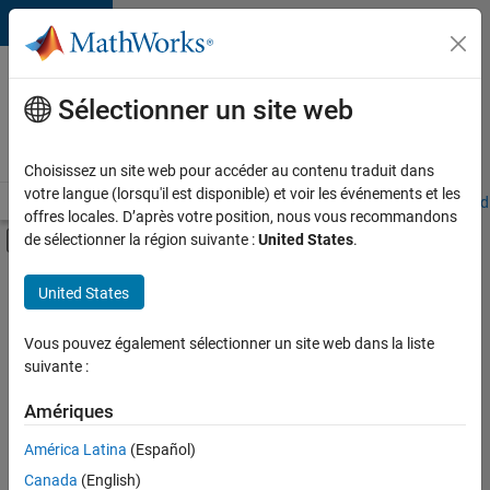
Passer au contenu
Votre
carrière
Sélectionner un site web
chez
MathWorks
Choisissez un site web pour accéder au contenu traduit dans
votre langue (lorsqu'il est disponible) et voir les événements et les
Accueil
Explorer nos opportunités
Adresses de nos bureaux
Étudi
offres locales. D’après votre position, nous vous recommandons
Activer/désactiver l'affichage du menu d
de sélectionner la région suivante :
United States
.
Contenu principal
FILTRER PAR
United States
Programme destiné aux nouvelles carrières (EDG)
+
2
Ingénierie de la qualité
Vous pouvez également sélectionner un site web dans la liste
suivante :
Applications et services web
Amériques
América Latina
(Español)
Trier par
Canada
(English)