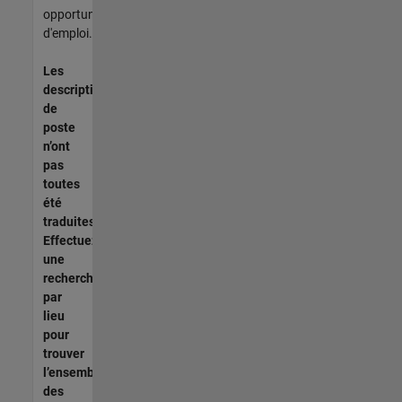
opportunités
d'emploi.
Les
descriptions
de
poste
n’ont
pas
toutes
été
traduites.
Effectuez
une
recherche
par
lieu
pour
trouver
l’ensemble
des