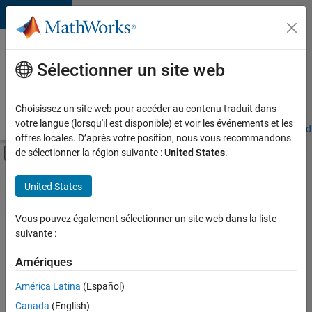
Passer au contenu
Votre
carrière
Sélectionner un site web
chez
MathWorks
Choisissez un site web pour accéder au contenu traduit dans
votre langue (lorsqu'il est disponible) et voir les événements et les
Accueil
Explorer nos opportunités
Adresses de nos bureaux
Étudi
offres locales. D’après votre position, nous vous recommandons
Activer/désactiver l'affichage du menu d
de sélectionner la région suivante :
United States
.
Contenu principal
FILTRER PAR
United States
Programme destiné aux nouvelles carrières (EDG)
+
1
Globalisation
Vous pouvez également sélectionner un site web dans la liste
suivante :
Amériques
Actuellement,
América Latina
(Español)
il n’y a
Canada
(English)
aucune