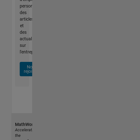
personnalisées,
des
articles
et
des
actualités
sur
l'entreprise.
Nous
rejoindre
MathWorks
Accelerating
the