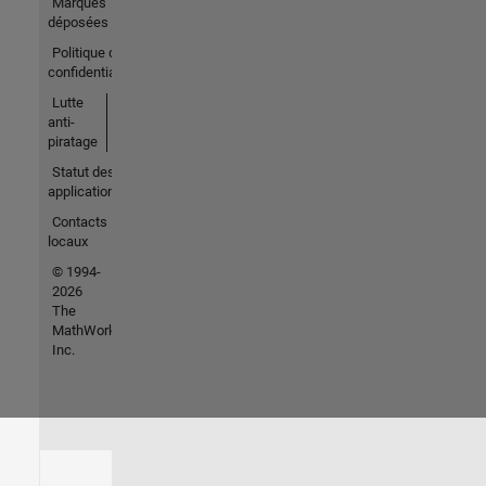
Marques
déposées
Politique de
confidentialité
Lutte
anti-
piratage
Statut des
applications
Contacts
locaux
© 1994-
2026
The
MathWorks,
Inc.