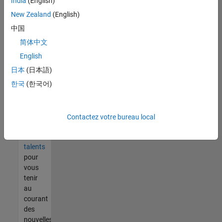
India
(English)
tout
vous
New Zealand
(English)
ne
中国
trouvez
简体中文
pas
d'offre
English
qui
日本
(日本語)
corresponde
한국
(한국어)
à vos
qualifications,
rejoignez
notre
Contactez votre bureau local
réseau
de
talents
pour
vous
tenir
au
courant
des
nouvelles