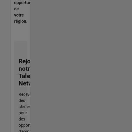
opportunités
de
votre
région.
Rejoignez
notre
Talent
Network
Recevez
des
alertes
pour
des
opportunités
d'emploi