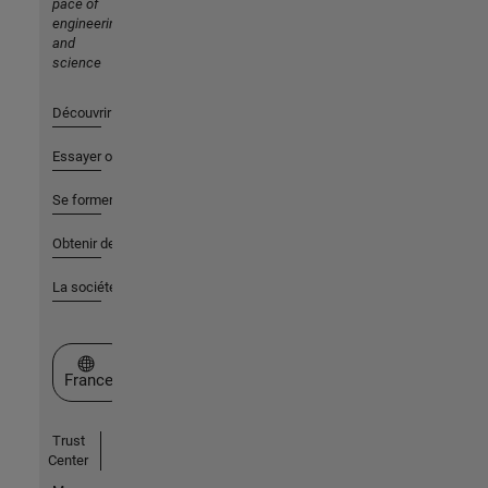
pace of
engineering
and
science
Découvrir les produits
Essayer ou acheter
Se former
Obtenir de l'aide
La société
Sélectionner un site web
France
Trust
Center