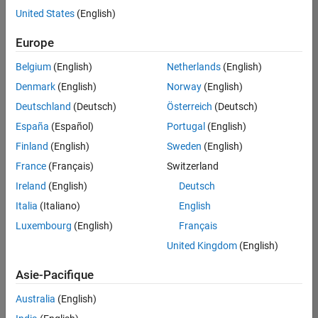
offre
United States
(English)
d'emploi
disponible
Europe
correspondant
à vos
Belgium
(English)
Netherlands
(English)
critères
Denmark
(English)
Norway
(English)
de
recherche.
Deutschland
(Deutsch)
Österreich
(Deutsch)
Vous
España
(Español)
Portugal
(English)
pouvez
Finland
(English)
Sweden
(English)
élargir
France
(Français)
Switzerland
votre
recherche
Ireland
(English)
Deutsch
ou
Italia
(Italiano)
English
afficher
Luxembourg
(English)
Français
l’ensemble
des
United Kingdom
(English)
offres
Asie-Pacifique
d'emploi
.
Si
Australia
(English)
malgré