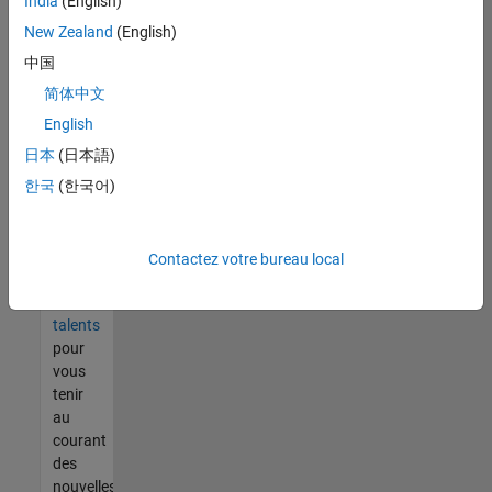
India
(English)
tout
vous
New Zealand
(English)
ne
中国
trouvez
简体中文
pas
d'offre
English
qui
日本
(日本語)
corresponde
한국
(한국어)
à vos
qualifications,
rejoignez
notre
Contactez votre bureau local
réseau
de
talents
pour
vous
tenir
au
courant
des
nouvelles