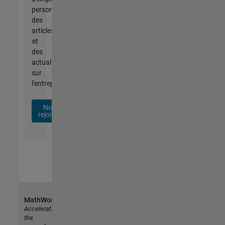
personnalisées,
des
articles
et
des
actualités
sur
l'entreprise.
Nous
rejoindre
MathWorks
Accelerating
the