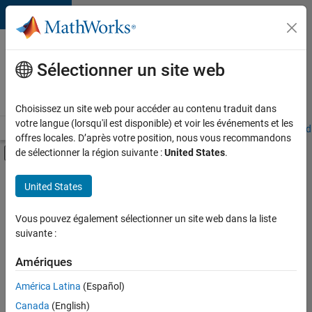
Passer au contenu
Votre
carrière
Sélectionner un site web
chez
MathWorks
Choisissez un site web pour accéder au contenu traduit dans
votre langue (lorsqu'il est disponible) et voir les événements et les
Accueil
Explorer nos opportunités
Adresses de nos bureaux
Étudi
offres locales. D’après votre position, nous vous recommandons
Activer/désactiver l'affichage du menu d
de sélectionner la région suivante :
United States
.
Contenu principal
FILTRER PAR
United States
Technologies de l’information
+
1
Rédaction technique
Vous pouvez également sélectionner un site web dans la liste
suivante :
Amériques
Actuellement,
América Latina
(Español)
il n’y a
Canada
(English)
aucune