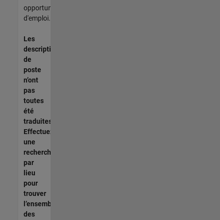
opportunités
d'emploi.
Les
descriptions
de
poste
n’ont
pas
toutes
été
traduites.
Effectuez
une
recherche
par
lieu
pour
trouver
l’ensemble
des