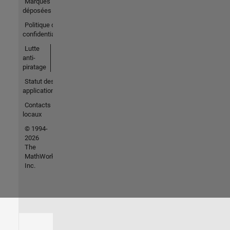
Marques
déposées
Politique de
confidentialité
Lutte
anti-
piratage
Statut des
applications
Contacts
locaux
© 1994-
2026
The
MathWorks,
Inc.