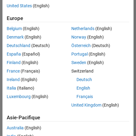
offre
United States
(English)
d'emploi
disponible
Europe
correspondant
à vos
Belgium
(English)
Netherlands
(English)
critères
Denmark
(English)
Norway
(English)
de
recherche.
Deutschland
(Deutsch)
Österreich
(Deutsch)
Vous
España
(Español)
Portugal
(English)
pouvez
Finland
(English)
Sweden
(English)
élargir
France
(Français)
Switzerland
votre
recherche
Ireland
(English)
Deutsch
ou
Italia
(Italiano)
English
afficher
Luxembourg
(English)
Français
l’ensemble
des
United Kingdom
(English)
offres
Asie-Pacifique
d'emploi
.
Si
Australia
(English)
malgré