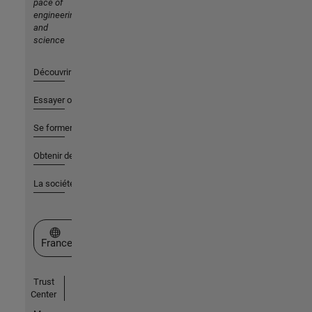
pace of
engineering
and
science
Découvrir les produits
Essayer ou acheter
Se former
Obtenir de l'aide
La société
Sélectionner un site web
France
Trust
Center