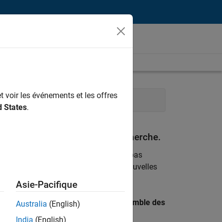
t voir les événements et les offres
n des programmes
d States
.
espondant à vos critères de recherche.
emploi
. Si malgré tout vous ne trouvez pas
ents
pour vous tenir au courant des nouvelles
Asie-Pacifique
 recherche par lieu pour trouver l’ensemble des
Australia
(English)
India
(English)