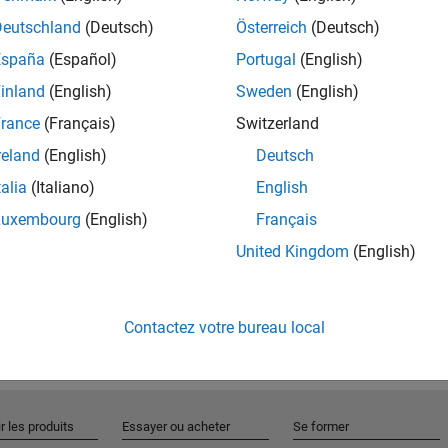
Deutschland
(Deutsch)
Österreich
(Deutsch)
España
(Español)
Portugal
(English)
Rejo
inland
(English)
Sweden
(English)
rance
(Français)
Switzerland
Recevez 
reland
(English)
Deutsch
personn
talia
(Italiano)
English
Luxembourg
(English)
Français
United Kingdom
(English)
Contactez votre bureau local
r les produits
Essayer ou acheter
Se former