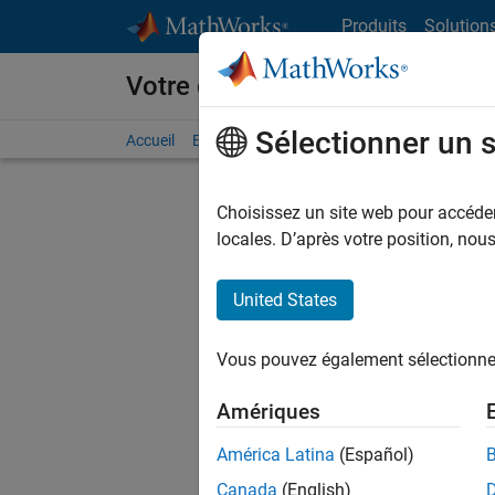
Passer au contenu
Produits
Solution
Votre carrière chez MathWorks
Sélectionner un 
Accueil
Explorer nos opportunités
Adresses de no
Choisissez un site web pour accéder 
locales. D’après votre position, no
United States
Actuell
Vous pou
Vous pouvez également sélectionner 
d'offre q
opportun
Amériques
Les desc
América Latina
(Español)
opportun
Canada
(English)