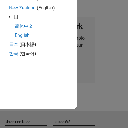
New Zealand
(English)
中国
ignez notre Talent Network
简体中文
English
des alertes pour des opportunités d'emploi
日本
(日本語)
alisées, des articles et des actualités sur
l'entreprise.
한국
(한국어)
Nous rejoindre
Obtenir de l'aide
La société