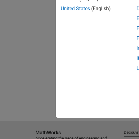
United States
(English)
F
F
I
I
MathWorks
Découvri
Accelerating the pace of engineering and