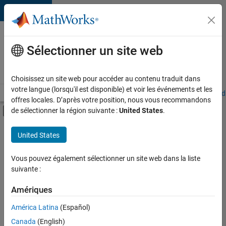
Passer au contenu
Votre
carrière
Sélectionner un site web
chez
MathWorks
Choisissez un site web pour accéder au contenu traduit dans
votre langue (lorsqu'il est disponible) et voir les événements et les
Accueil
Explorer nos opportunités
Adresses de nos bureaux
Étudi
offres locales. D’après votre position, nous vous recommandons
Activer/désactiver l'affichage du menu d
de sélectionner la région suivante :
United States
.
Contenu principal
FILTRER PAR
United States
Applications et outils commerciaux
+
2
Technologies de l’information
Vous pouvez également sélectionner un site web dans la liste
suivante :
Rédaction technique
Amériques
Actuellement,
América Latina
(Español)
il n’y a
Canada
(English)
aucune