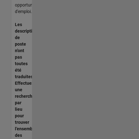
opportunités
d'emploi.
Les
descriptions
de
poste
n’ont
pas
toutes
été
traduites.
Effectuez
une
recherche
par
lieu
pour
trouver
l’ensemble
des