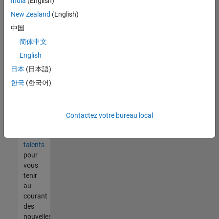
India
(English)
tout
vous
New Zealand
(English)
ne
中国
trouvez
简体中文
pas
d'offre
English
qui
日本
(日本語)
corresponde
한국
(한국어)
à vos
qualifications,
rejoignez
notre
Contactez votre bureau local
réseau
de
talents
pour
vous
tenir
au
courant
des
nouvelles