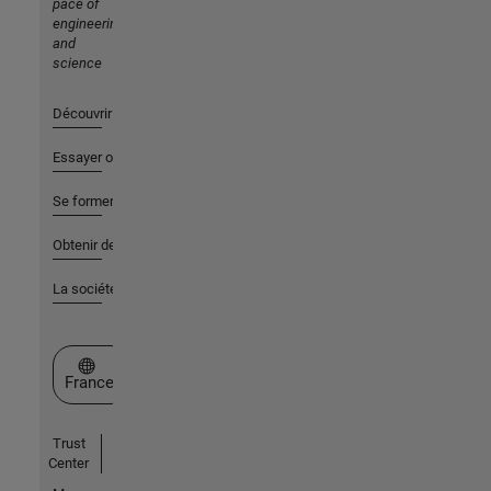
pace of
engineering
and
science
Découvrir les produits
Essayer ou acheter
Se former
Obtenir de l'aide
La société
Sélectionner un site web
France
Trust
Center