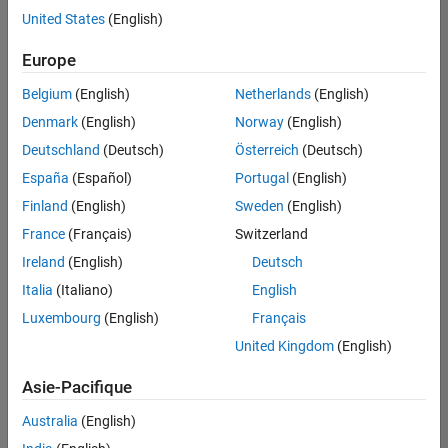
offre
United States
(English)
d'emploi
disponible
Europe
correspondant
à vos
Belgium
(English)
Netherlands
(English)
critères
Denmark
(English)
Norway
(English)
de
recherche.
Deutschland
(Deutsch)
Österreich
(Deutsch)
Vous
España
(Español)
Portugal
(English)
pouvez
Finland
(English)
Sweden
(English)
élargir
France
(Français)
Switzerland
votre
recherche
Ireland
(English)
Deutsch
ou
Italia
(Italiano)
English
afficher
Luxembourg
(English)
Français
l’ensemble
des
United Kingdom
(English)
offres
Asie-Pacifique
d'emploi
.
Si
Australia
(English)
malgré