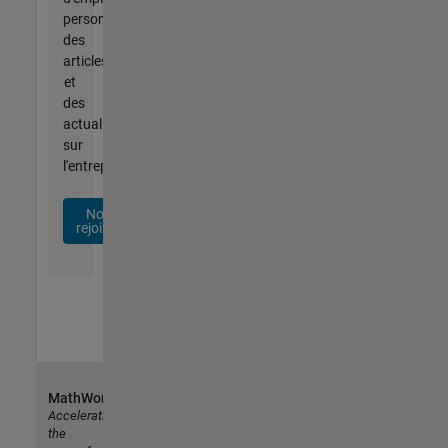
personnalisées,
des
articles
et
des
actualités
sur
l'entreprise.
Nous
rejoindre
MathWorks
Accelerating
the