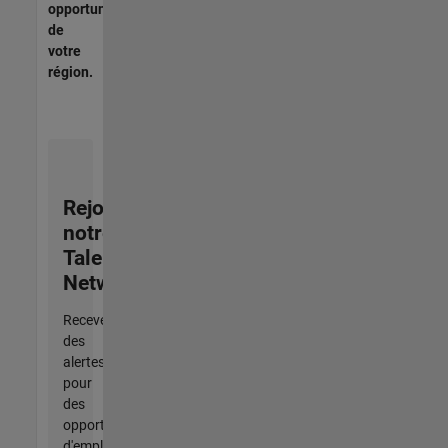
opportunités
de
votre
région.
Rejoignez
notre
Talent
Network
Recevez
des
alertes
pour
des
opportunités
d'emploi