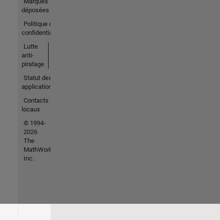
Marques
déposées
Politique de
confidentialité
Lutte
anti-
piratage
Statut des
applications
Contacts
locaux
© 1994-
2026
The
MathWorks,
Inc.