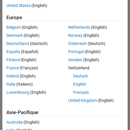
offre
United States
(English)
d'emploi
disponible
Europe
correspondant
à vos
Belgium
(English)
Netherlands
(English)
critères
Denmark
(English)
Norway
(English)
de
recherche.
Deutschland
(Deutsch)
Österreich
(Deutsch)
Vous
España
(Español)
Portugal
(English)
pouvez
Finland
(English)
Sweden
(English)
élargir
France
(Français)
Switzerland
votre
recherche
Ireland
(English)
Deutsch
ou
Italia
(Italiano)
English
afficher
Luxembourg
(English)
Français
l’ensemble
des
United Kingdom
(English)
offres
Asie-Pacifique
d'emploi
.
Si
Australia
(English)
malgré