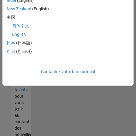
India
(English)
tout
vous
New Zealand
(English)
ne
中国
trouvez
简体中文
pas
d'offre
English
qui
日本
(日本語)
corresponde
한국
(한국어)
à vos
qualifications,
rejoignez
notre
Contactez votre bureau local
réseau
de
talents
pour
vous
tenir
au
courant
des
nouvelles