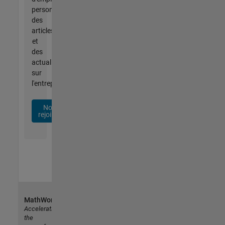
personnalisées,
des
articles
et
des
actualités
sur
l'entreprise.
Nous
rejoindre
MathWorks
Accelerating
the