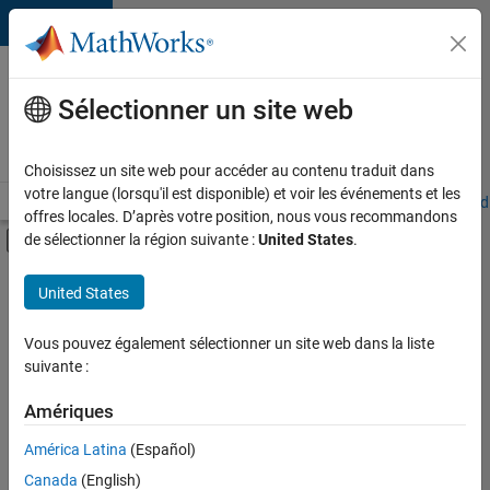
Passer au contenu
Votre
carrière
Sélectionner un site web
chez
MathWorks
Choisissez un site web pour accéder au contenu traduit dans
votre langue (lorsqu'il est disponible) et voir les événements et les
Accueil
Explorer nos opportunités
Adresses de nos bureaux
Étudi
offres locales. D’après votre position, nous vous recommandons
Activer/désactiver l'affichage du menu d
de sélectionner la région suivante :
United States
.
Contenu principal
FILTRER PAR
United States
Gestion des programmes
+
2
Ingénierie de la qualité
Vous pouvez également sélectionner un site web dans la liste
suivante :
Expérience utilisateur
Amériques
Actuellement,
América Latina
(Español)
il n’y a
Canada
(English)
aucune