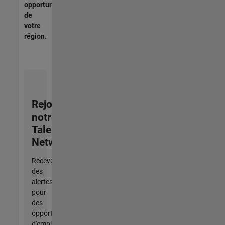
opportunités
de
votre
région.
Rejoignez
notre
Talent
Network
Recevez
des
alertes
pour
des
opportunités
d'emploi