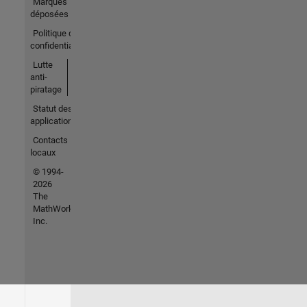
Marques
déposées
Politique de
confidentialité
Lutte
anti-
piratage
Statut des
applications
Contacts
locaux
© 1994-
2026
The
MathWorks,
Inc.