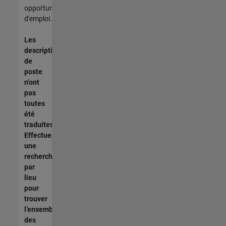
opportunités
d'emploi.
Les
descriptions
de
poste
n’ont
pas
toutes
été
traduites.
Effectuez
une
recherche
par
lieu
pour
trouver
l’ensemble
des