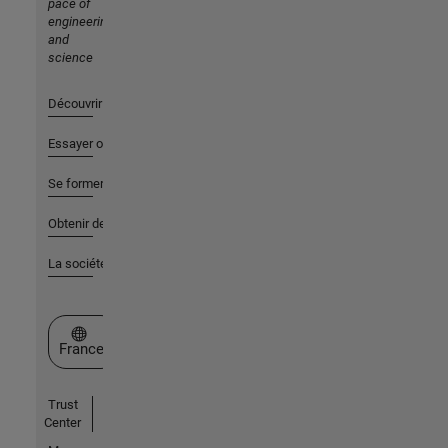
pace of
engineering
and
science
Découvrir les produits
Essayer ou acheter
Se former
Obtenir de l'aide
La société
Sélectionner un site web
France
Trust
Center