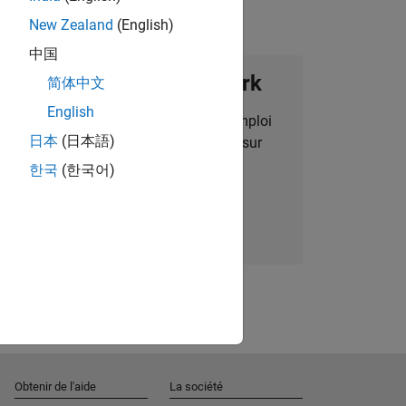
New Zealand
(English)
中国
ignez notre Talent Network
简体中文
English
des alertes pour des opportunités d'emploi
日本
(日本語)
alisées, des articles et des actualités sur
l'entreprise.
한국
(한국어)
Nous rejoindre
Obtenir de l'aide
La société