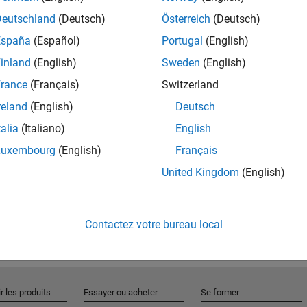
Deutschland
(Deutsch)
Österreich
(Deutsch)
España
(Español)
Portugal
(English)
Rejo
inland
(English)
Sweden
(English)
rance
(Français)
Switzerland
Recevez 
reland
(English)
Deutsch
personn
talia
(Italiano)
English
Luxembourg
(English)
Français
United Kingdom
(English)
Contactez votre bureau local
r les produits
Essayer ou acheter
Se former