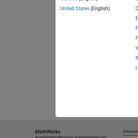
United States
(English)
F
F
I
I
MathWorks
Découvri
Accelerating the pace of engineering and