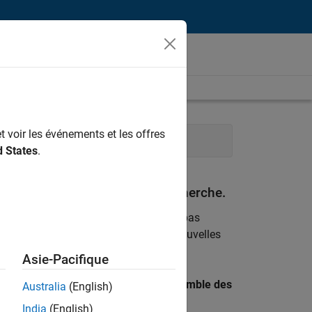
t voir les événements et les offres
ns et services web
d States
.
espondant à vos critères de recherche.
emploi
. Si malgré tout vous ne trouvez pas
ents
pour vous tenir au courant des nouvelles
Asie-Pacifique
 recherche par lieu pour trouver l’ensemble des
Australia
(English)
India
(English)