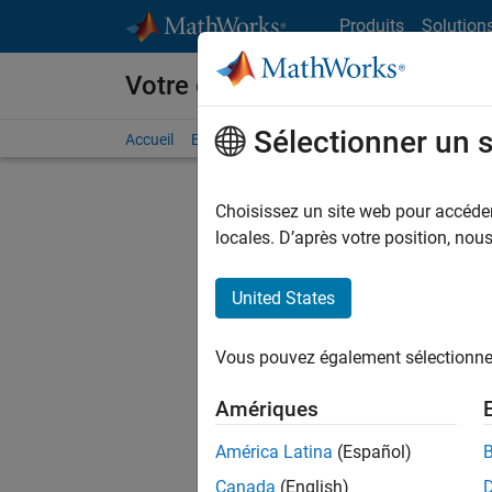
Passer au contenu
Produits
Solution
Votre carrière chez MathWorks
Sélectionner un 
Accueil
Explorer nos opportunités
Adresses de no
Choisissez un site web pour accéder 
locales. D’après votre position, no
United States
Actuell
Vous pou
Vous pouvez également sélectionner 
d'offre q
opportun
Amériques
Les desc
América Latina
(Español)
opportun
Canada
(English)