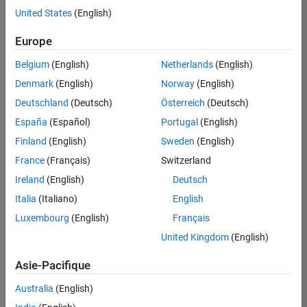
United States
(English)
Enregistrer
les offres
d’emploi
sélectionnées
Europe
Belgium
(English)
Netherlands
(English)
Les
Denmark
(English)
Norway
(English)
descriptions
Deutschland
(Deutsch)
Österreich
(Deutsch)
de
España
(Español)
Portugal
(English)
poste
n’ont
Finland
(English)
Sweden
(English)
pas
France
(Français)
Switzerland
toutes
Ireland
(English)
Deutsch
été
traduites.
Italia
(Italiano)
English
Effectuez
Luxembourg
(English)
Français
une
United Kingdom
(English)
recherche
par
Asie-Pacifique
lieu
pour
Australia
(English)
trouver