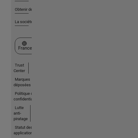
Obtenir de l'aide
La société
Sélectionner un site web
France
Trust
Center
Marques
déposées
Politique de
confidentialité
Lutte
anti-
piratage
Statut des
applications