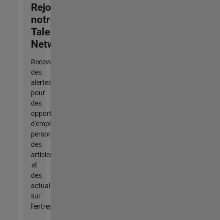
Rejoignez
notre
Talent
Network
Recevez
des
alertes
pour
des
opportunités
d'emploi
personnalisées,
des
articles
et
des
actualités
sur
l'entreprise.