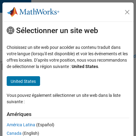
Passer au contenu
Votre
carrière
Sélectionner un site web
chez
MathWorks
Choisissez un site web pour accéder au contenu traduit dans
votre langue (lorsqu'il est disponible) et voir les événements et les
Accueil
Explorer nos opportunités
Adresses de nos bureaux
Étudi
offres locales. D’après votre position, nous vous recommandons
Activer/désactiver l'affichage du menu d
de sélectionner la région suivante :
United States
.
Contenu principal
FILTRER PAR
United States
Gestion des programmes
+
1
Ingénierie de la qualité
Vous pouvez également sélectionner un site web dans la liste
suivante :
Amériques
América Latina
(Español)
Trier par
Canada
(English)