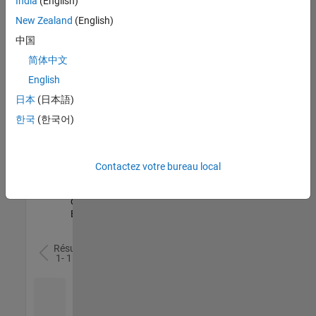
India
(English)
l’ensemble
New Zealand
(English)
des
opportunités
中国
de
简体中文
votre
English
région.
日本
(日本語)
한국
(한국어)
Senior Software Quality Engineer
Senior
Software
Quality
Engineer
Contactez votre bureau local
FR-Meudon
|
Ingénierie de la
qualité |
Expérimenté(e)
Résultats
1- 1 de
1