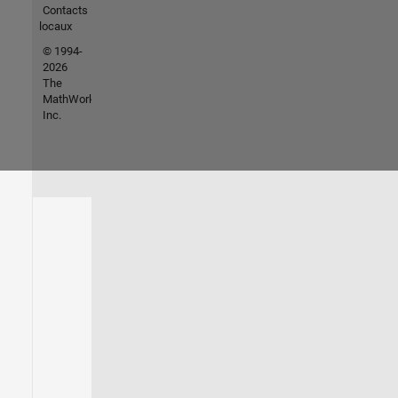
Contacts
locaux
© 1994-
2026
The
MathWorks,
Inc.