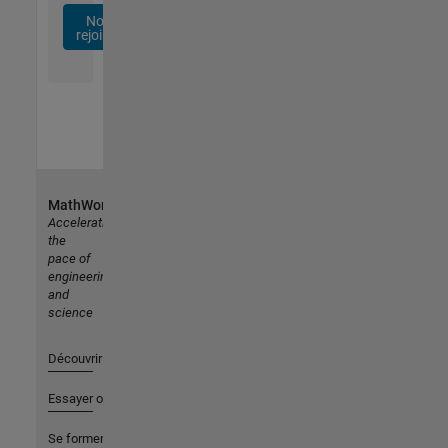
Nous
rejoindre
MathWorks
Accelerating
the
pace of
engineering
and
science
Découvrir les produits
Essayer ou acheter
Se former