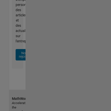
personnalisées,
des
articles
et
des
actualités
sur
l'entreprise.
Nous
rejoindre
MathWorks
Accelerating
the