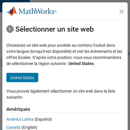
Passer au contenu
Votre
carrière
Sélectionner un site web
chez
MathWorks
Choisissez un site web pour accéder au contenu traduit dans
votre langue (lorsqu'il est disponible) et voir les événements et les
Accueil
Explorer nos opportunités
Adresses de nos bureaux
Étudi
offres locales. D’après votre position, nous vous recommandons
Activer/désactiver l'affichage du menu d
de sélectionner la région suivante :
United States
.
Contenu principal
FILTRER PAR
United States
Support client
+
3
Ventes pour l'éducation
Vous pouvez également sélectionner un site web dans la liste
suivante :
Opérations commerciales
Ressources humaines
Amériques
Actuellement,
América Latina
(Español)
il n’y a
Canada
(English)
aucune