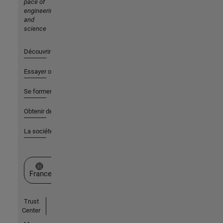
pace of
engineering
and
science
Découvrir les produits
Essayer ou acheter
Se former
Obtenir de l'aide
La société
Sélectionner un site web
France
Trust
Center