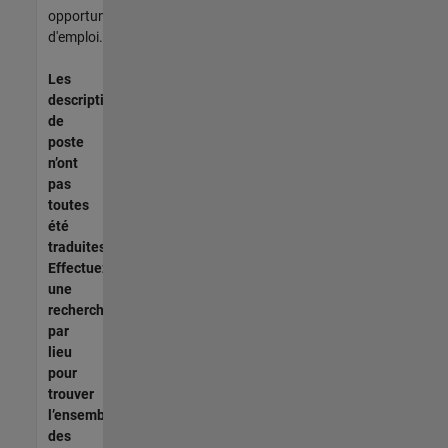
opportunités
d'emploi.
Les
descriptions
de
poste
n’ont
pas
toutes
été
traduites.
Effectuez
une
recherche
par
lieu
pour
trouver
l’ensemble
des