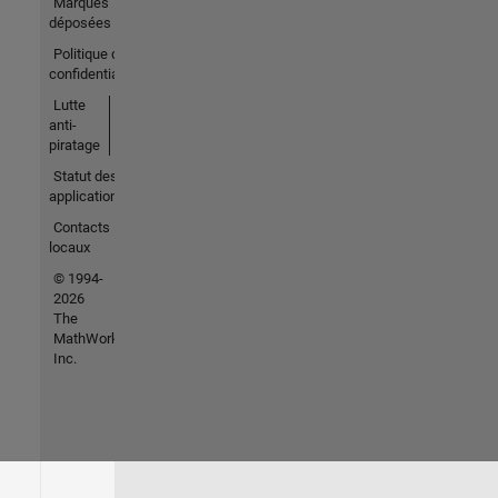
Marques
déposées
Politique de
confidentialité
Lutte
anti-
piratage
Statut des
applications
Contacts
locaux
© 1994-
2026
The
MathWorks,
Inc.