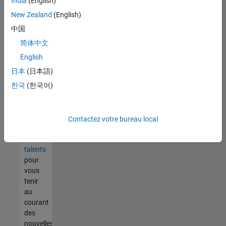
India
(English)
tout
vous
New Zealand
(English)
ne
中国
trouvez
简体中文
pas
d'offre
English
qui
日本
(日本語)
corresponde
한국
(한국어)
à vos
qualifications,
rejoignez
notre
Contactez votre bureau local
réseau
de
talents
pour
vous
tenir
au
courant
des
nouvelles