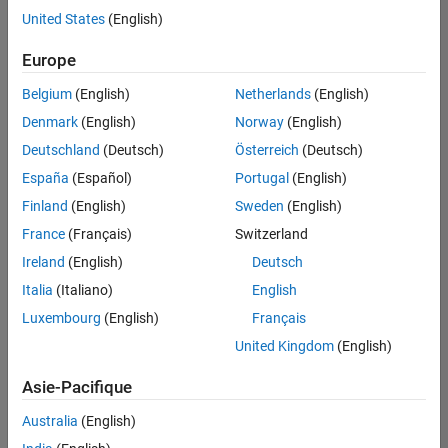
offre
United States
(English)
d'emploi
disponible
Europe
correspondant
à vos
Belgium
(English)
Netherlands
(English)
critères
Denmark
(English)
Norway
(English)
de
recherche.
Deutschland
(Deutsch)
Österreich
(Deutsch)
Vous
España
(Español)
Portugal
(English)
pouvez
Finland
(English)
Sweden
(English)
élargir
France
(Français)
Switzerland
votre
recherche
Ireland
(English)
Deutsch
ou
Italia
(Italiano)
English
afficher
Luxembourg
(English)
Français
l’ensemble
des
United Kingdom
(English)
offres
Asie-Pacifique
d'emploi
.
Si
Australia
(English)
malgré