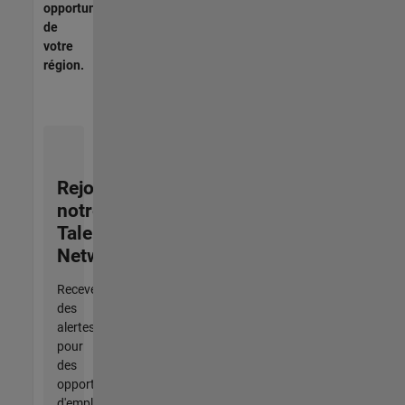
opportunités
de
votre
région.
Rejoignez
notre
Talent
Network
Recevez
des
alertes
pour
des
opportunités
d'emploi