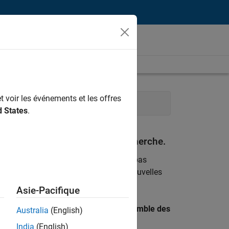
t voir les événements et les offres
 opérations
Ressources humaines
d States
.
espondant à vos critères de recherche.
emploi
. Si malgré tout vous ne trouvez pas
ents
pour vous tenir au courant des nouvelles
Asie-Pacifique
 recherche par lieu pour trouver l’ensemble des
Australia
(English)
India
(English)