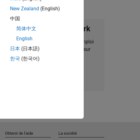
New Zealand
(English)
中国
ignez notre Talent Network
简体中文
English
des alertes pour des opportunités d'emploi
日本
(日本語)
alisées, des articles et des actualités sur
l'entreprise.
한국
(한국어)
Nous rejoindre
Obtenir de l'aide
La société