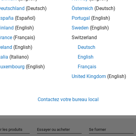
Deutschland
(Deutsch)
Österreich
(Deutsch)
España
(Español)
Portugal
(English)
Rejo
inland
(English)
Sweden
(English)
rance
(Français)
Switzerland
Recevez 
reland
(English)
Deutsch
personn
talia
(Italiano)
English
Luxembourg
(English)
Français
United Kingdom
(English)
Contactez votre bureau local
r les produits
Essayer ou acheter
Se former