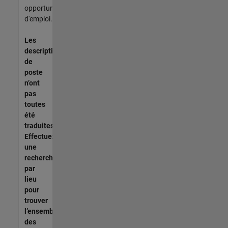
opportunités
d'emploi.
Les
descriptions
de
poste
n’ont
pas
toutes
été
traduites.
Effectuez
une
recherche
par
lieu
pour
trouver
l’ensemble
des