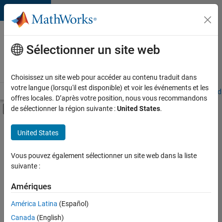
Passer au contenu
Votre
carrière
Sélectionner un site web
chez
MathWorks
Choisissez un site web pour accéder au contenu traduit dans
votre langue (lorsqu'il est disponible) et voir les événements et les
Accueil
Explorer nos opportunités
Adresses de nos bureaux
Étudi
offres locales. D’après votre position, nous vous recommandons
Activer/désactiver l'affichage du menu d
de sélectionner la région suivante :
United States
.
Contenu principal
FILTRER PAR
United States
Technologies de l’information
+
4
Ventes commerciales
Vous pouvez également sélectionner un site web dans la liste
suivante :
Ventes pour l'éducation
Communication marketing
Amériques
Finances et opérations
Actuellement,
América Latina
(Español)
il n’y a
Canada
(English)
aucune