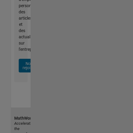
personnalisées,
des
articles
et
des
actualités
sur
l'entreprise.
Nous
rejoindre
MathWorks
Accelerating
the