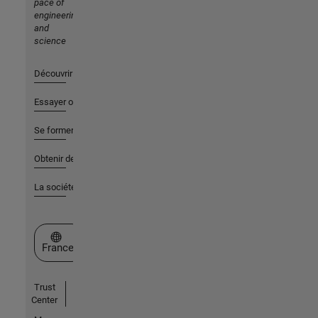
pace of
engineering
and
science
Découvrir les produits
Essayer ou acheter
Se former
Obtenir de l'aide
La société
Sélectionner un site web
France
Trust
Center