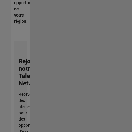
opportunités
de
votre
région.
Rejoignez
notre
Talent
Network
Recevez
des
alertes
pour
des
opportunités
d'emploi