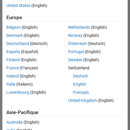
offre
United States
(English)
d'emploi
disponible
Europe
correspondant
à vos
Belgium
(English)
Netherlands
(English)
critères
Denmark
(English)
Norway
(English)
de
recherche.
Deutschland
(Deutsch)
Österreich
(Deutsch)
Vous
España
(Español)
Portugal
(English)
pouvez
Finland
(English)
Sweden
(English)
élargir
France
(Français)
Switzerland
votre
recherche
Ireland
(English)
Deutsch
ou
Italia
(Italiano)
English
afficher
Luxembourg
(English)
Français
l’ensemble
des
United Kingdom
(English)
offres
Asie-Pacifique
d'emploi
.
Si
Australia
(English)
malgré