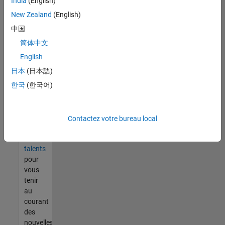
India
(English)
tout
vous
New Zealand
(English)
ne
中国
trouvez
简体中文
pas
d'offre
English
qui
日本
(日本語)
corresponde
한국
(한국어)
à vos
qualifications,
rejoignez
notre
Contactez votre bureau local
réseau
de
talents
pour
vous
tenir
au
courant
des
nouvelles