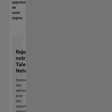
opportunités
de
votre
région.
Rejoignez
notre
Talent
Network
Recevez
des
alertes
pour
des
opportunités
d'emploi