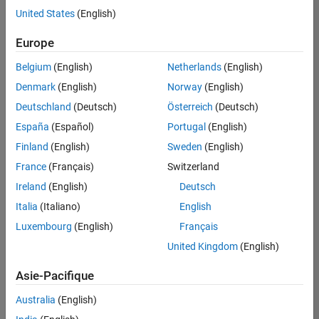
offre
United States
(English)
d'emploi
disponible
Europe
correspondant
à vos
Belgium
(English)
Netherlands
(English)
critères
Denmark
(English)
Norway
(English)
de
recherche.
Deutschland
(Deutsch)
Österreich
(Deutsch)
Vous
España
(Español)
Portugal
(English)
pouvez
Finland
(English)
Sweden
(English)
élargir
France
(Français)
Switzerland
votre
recherche
Ireland
(English)
Deutsch
ou
Italia
(Italiano)
English
afficher
Luxembourg
(English)
Français
l’ensemble
des
United Kingdom
(English)
offres
Asie-Pacifique
d'emploi
.
Si
Australia
(English)
malgré