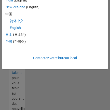
India
(English)
tout
vous
New Zealand
(English)
ne
中国
trouvez
简体中文
pas
d'offre
English
qui
日本
(日本語)
corresponde
한국
(한국어)
à vos
qualifications,
rejoignez
notre
Contactez votre bureau local
réseau
de
talents
pour
vous
tenir
au
courant
des
nouvelles