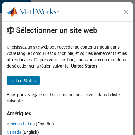
Passer au contenu
Votre
carrière
Sélectionner un site web
chez
MathWorks
Choisissez un site web pour accéder au contenu traduit dans
votre langue (lorsqu'il est disponible) et voir les événements et les
Accueil
Explorer nos opportunités
Adresses de nos bureaux
Étudi
offres locales. D’après votre position, nous vous recommandons
Activer/désactiver l'affichage du menu d
de sélectionner la région suivante :
United States
.
Contenu principal
FILTRER PAR
United States
Ventes commerciales
+
4
Ventes pour l'éducation
Vous pouvez également sélectionner un site web dans la liste
suivante :
Services marketing
Finances et opérations
Amériques
Ressources humaines
Actuellement,
América Latina
(Español)
il n’y a
Canada
(English)
aucune