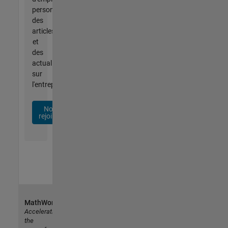
personnalisées,
des
articles
et
des
actualités
sur
l'entreprise.
Nous
rejoindre
MathWorks
Accelerating
the