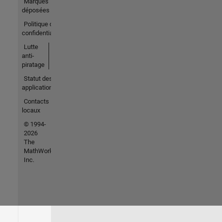
Marques
déposées
Politique de
confidentialité
Lutte
anti-
piratage
Statut des
applications
Contacts
locaux
© 1994-
2026
The
MathWorks,
Inc.