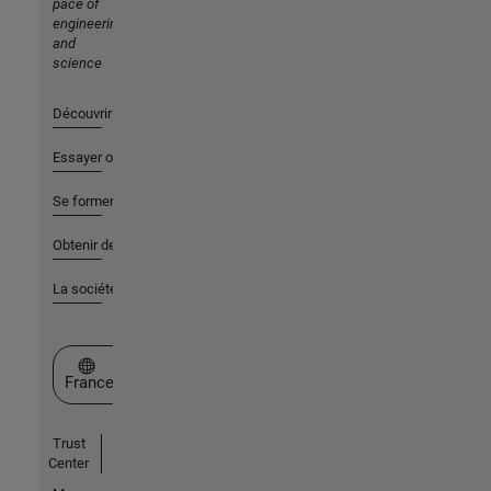
pace of
engineering
and
science
Découvrir les produits
Essayer ou acheter
Se former
Obtenir de l'aide
La société
Sélectionner un site web
France
Trust
Center