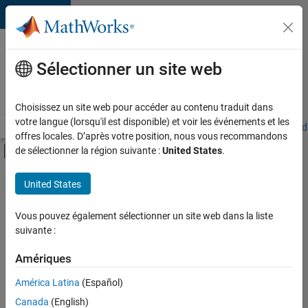
Passer au contenu
Votre
carrière
Sélectionner un site web
chez
MathWorks
Choisissez un site web pour accéder au contenu traduit dans
votre langue (lorsqu'il est disponible) et voir les événements et les
Accueil
Explorer nos opportunités
Adresses de nos bureaux
Étudi
offres locales. D’après votre position, nous vous recommandons
Activer/désactiver l'affichage du menu d
de sélectionner la région suivante :
United States
.
Contenu principal
FILTRER PAR
United States
Ventes commerciales
+
4
Ventes pour l'éducation
Vous pouvez également sélectionner un site web dans la liste
suivante :
Communication marketing
Finances et opérations
Amériques
Juridique
Actuellement,
América Latina
(Español)
il n’y a
Canada
(English)
aucune