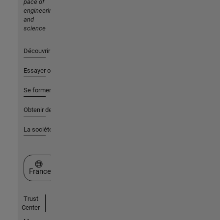
pace of
engineering
and
science
Découvrir les produits
Essayer ou acheter
Se former
Obtenir de l'aide
La société
Sélectionner un site web
France
Trust
Center