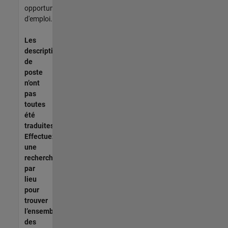
opportunités
d'emploi.
Les
descriptions
de
poste
n’ont
pas
toutes
été
traduites.
Effectuez
une
recherche
par
lieu
pour
trouver
l’ensemble
des