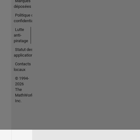
Marques
déposées
Politique de
confidentialité
Lutte
anti-
piratage
Statut des
applications
Contacts
locaux
© 1994-
2026
The
MathWorks,
Inc.