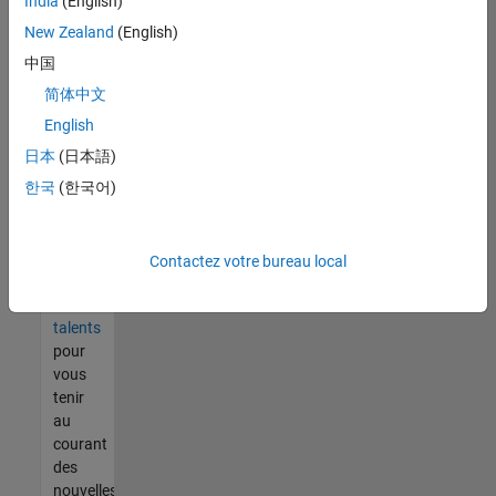
India
(English)
tout
vous
New Zealand
(English)
ne
中国
trouvez
简体中文
pas
d'offre
English
qui
日本
(日本語)
corresponde
한국
(한국어)
à vos
qualifications,
rejoignez
notre
Contactez votre bureau local
réseau
de
talents
pour
vous
tenir
au
courant
des
nouvelles