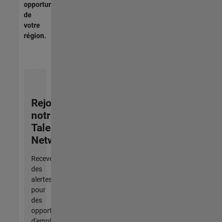
opportunités
de
votre
région.
Rejoignez
notre
Talent
Network
Recevez
des
alertes
pour
des
opportunités
d'emploi