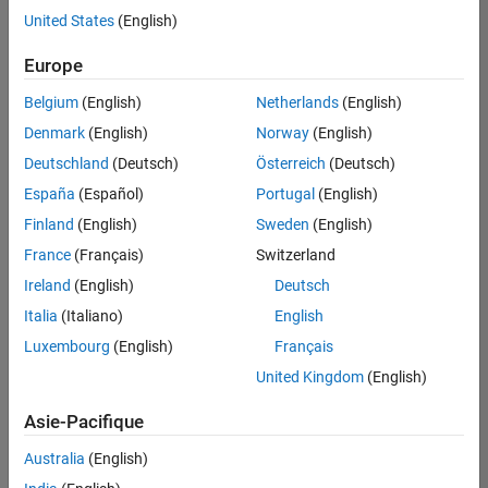
offre
United States
(English)
d'emploi
disponible
Europe
correspondant
à vos
Belgium
(English)
Netherlands
(English)
critères
Denmark
(English)
Norway
(English)
de
recherche.
Deutschland
(Deutsch)
Österreich
(Deutsch)
Vous
España
(Español)
Portugal
(English)
pouvez
Finland
(English)
Sweden
(English)
élargir
France
(Français)
Switzerland
votre
recherche
Ireland
(English)
Deutsch
ou
Italia
(Italiano)
English
afficher
Luxembourg
(English)
Français
l’ensemble
des
United Kingdom
(English)
offres
Asie-Pacifique
d'emploi
.
Si
Australia
(English)
malgré