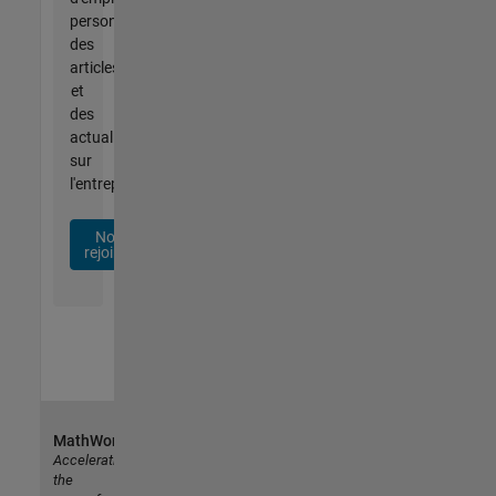
personnalisées,
des
articles
et
des
actualités
sur
l'entreprise.
Nous
rejoindre
MathWorks
Accelerating
the