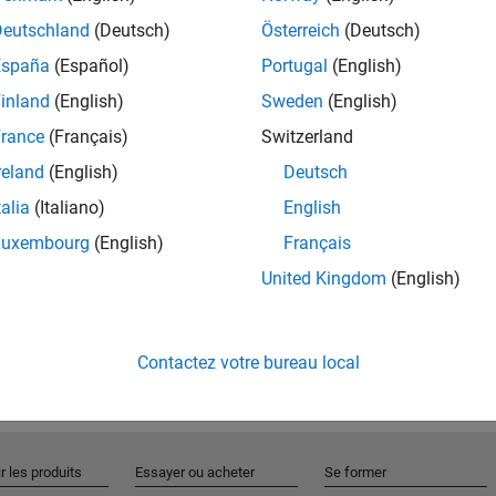
Deutschland
(Deutsch)
Österreich
(Deutsch)
España
(Español)
Portugal
(English)
Rejo
inland
(English)
Sweden
(English)
rance
(Français)
Switzerland
Recevez 
reland
(English)
Deutsch
personn
talia
(Italiano)
English
Luxembourg
(English)
Français
United Kingdom
(English)
Contactez votre bureau local
r les produits
Essayer ou acheter
Se former