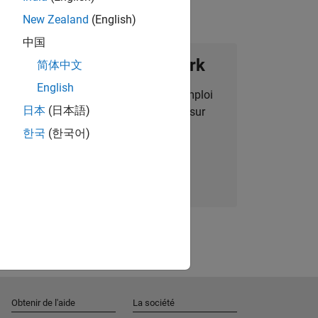
New Zealand
(English)
中国
ignez notre Talent Network
简体中文
English
des alertes pour des opportunités d'emploi
日本
(日本語)
alisées, des articles et des actualités sur
l'entreprise.
한국
(한국어)
Nous rejoindre
Obtenir de l'aide
La société