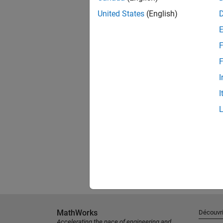
United States
(English)
F
F
I
I
MathWorks
Découvri
Accelerating the pace of engineering and