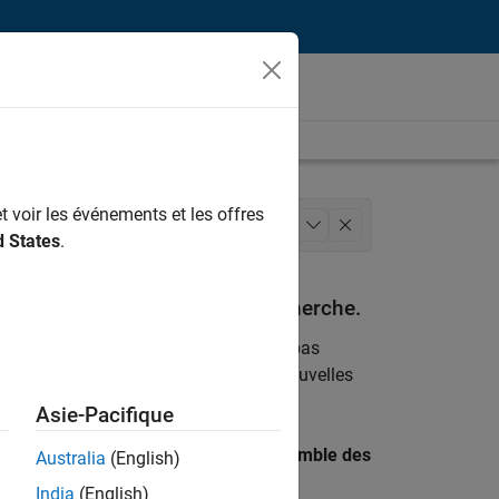
t voir les événements et les offres
g
Ressources humaines
+
1
d States
.
espondant à vos critères de recherche.
emploi
. Si malgré tout vous ne trouvez pas
ents
pour vous tenir au courant des nouvelles
Asie-Pacifique
 recherche par lieu pour trouver l’ensemble des
Australia
(English)
India
(English)