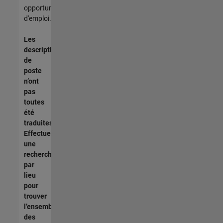
opportunités
d'emploi.
Les
descriptions
de
poste
n’ont
pas
toutes
été
traduites.
Effectuez
une
recherche
par
lieu
pour
trouver
l’ensemble
des