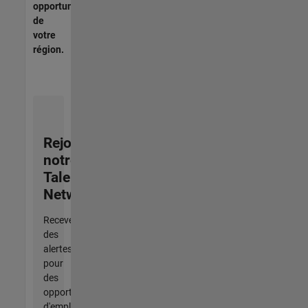
opportunités
de
votre
région.
Rejoignez
notre
Talent
Network
Recevez
des
alertes
pour
des
opportunités
d'emploi