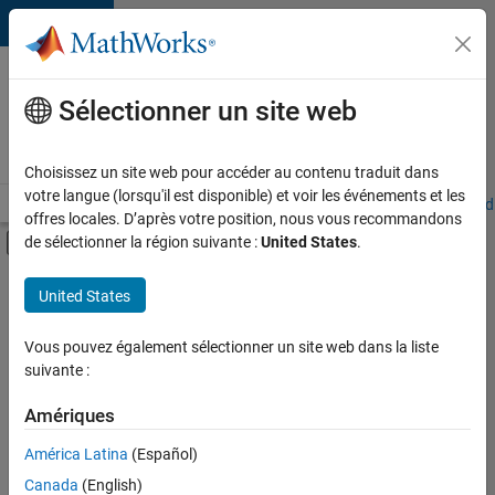
Passer au contenu
Votre
carrière
Sélectionner un site web
chez
MathWorks
Choisissez un site web pour accéder au contenu traduit dans
votre langue (lorsqu'il est disponible) et voir les événements et les
Accueil
Explorer nos opportunités
Adresses de nos bureaux
Étudi
offres locales. D’après votre position, nous vous recommandons
Activer/désactiver l'affichage du menu d
de sélectionner la région suivante :
United States
.
Contenu principal
FILTRER PAR
United States
Technologies de l’information
+
5
Ventes commerciales
Vous pouvez également sélectionner un site web dans la liste
suivante :
Services marketing
Finances et opérations
Amériques
Ressources humaines
Actuellement,
América Latina
(Español)
il n’y a
Services administratifs
Canada
(English)
aucune