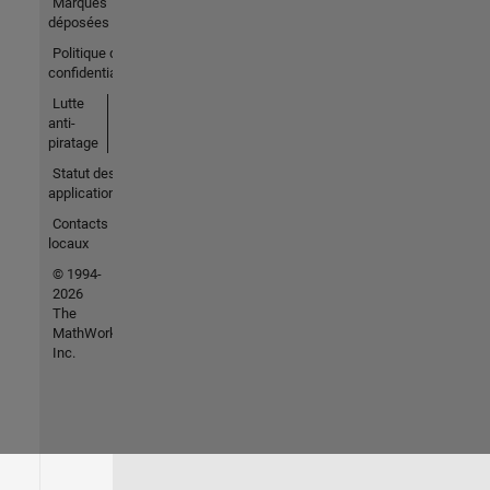
Marques
déposées
Politique de
confidentialité
Lutte
anti-
piratage
Statut des
applications
Contacts
locaux
© 1994-
2026
The
MathWorks,
Inc.