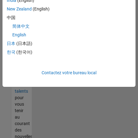
India
(English)
tout
vous
New Zealand
(English)
ne
中国
trouvez
简体中文
pas
d'offre
English
qui
日本
(日本語)
corresponde
한국
(한국어)
à vos
qualifications,
rejoignez
notre
Contactez votre bureau local
réseau
de
talents
pour
vous
tenir
au
courant
des
nouvelles