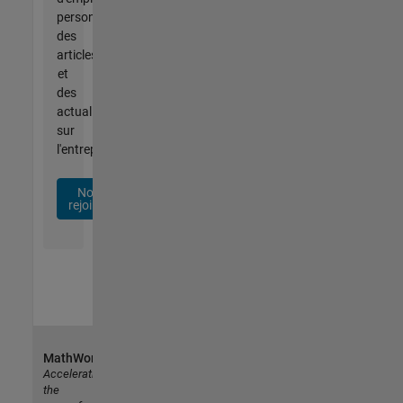
personnalisées,
des
articles
et
des
actualités
sur
l'entreprise.
Nous
rejoindre
MathWorks
Accelerating
the