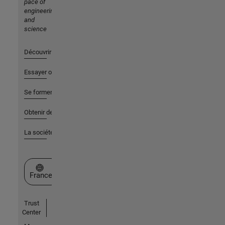
pace of
engineering
and
science
Découvrir les produits
Essayer ou acheter
Se former
Obtenir de l'aide
La société
Sélectionner un site web
France
Trust
Center