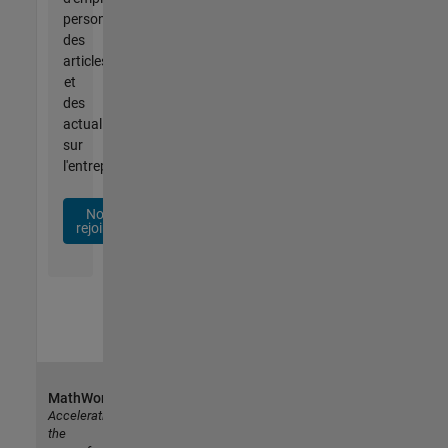
personnalisées,
des
articles
et
des
actualités
sur
l'entreprise.
Nous
rejoindre
MathWorks
Accelerating
the