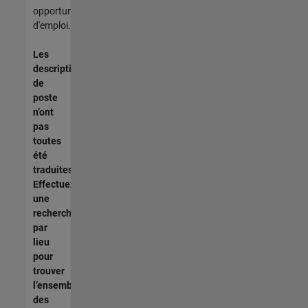
opportunités
d'emploi.
Les
descriptions
de
poste
n’ont
pas
toutes
été
traduites.
Effectuez
une
recherche
par
lieu
pour
trouver
l’ensemble
des