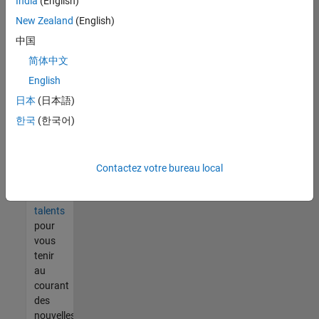
India
(English)
tout
vous
New Zealand
(English)
ne
中国
trouvez
简体中文
pas
d'offre
English
qui
日本
(日本語)
corresponde
한국
(한국어)
à vos
qualifications,
rejoignez
notre
Contactez votre bureau local
réseau
de
talents
pour
vous
tenir
au
courant
des
nouvelles