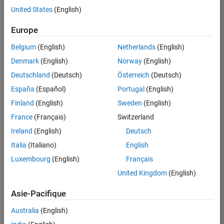
offre
United States
(English)
d'emploi
disponible
Europe
correspondant
à vos
Belgium
(English)
Netherlands
(English)
critères
Denmark
(English)
Norway
(English)
de
recherche.
Deutschland
(Deutsch)
Österreich
(Deutsch)
Vous
España
(Español)
Portugal
(English)
pouvez
Finland
(English)
Sweden
(English)
élargir
France
(Français)
Switzerland
votre
recherche
Ireland
(English)
Deutsch
ou
Italia
(Italiano)
English
afficher
Luxembourg
(English)
Français
l’ensemble
des
United Kingdom
(English)
offres
Asie-Pacifique
d'emploi
.
Si
Australia
(English)
malgré