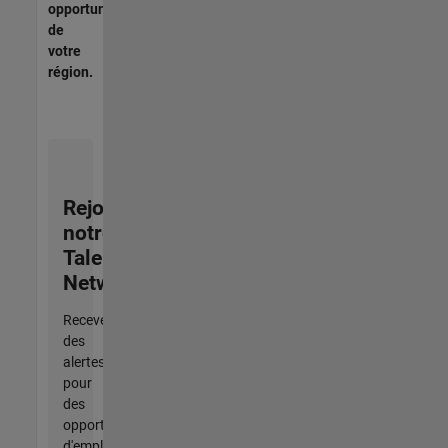
opportunités
de
votre
région.
Rejoignez
notre
Talent
Network
Recevez
des
alertes
pour
des
opportunités
d'emploi