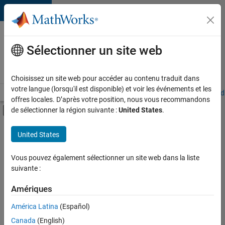
Passer au contenu
Votre
carrière
Sélectionner un site web
chez
MathWorks
Choisissez un site web pour accéder au contenu traduit dans
votre langue (lorsqu'il est disponible) et voir les événements et les
Accueil
Explorer nos opportunités
Adresses de nos bureaux
Étudi
offres locales. D’après votre position, nous vous recommandons
Activer/désactiver l'affichage du menu d
de sélectionner la région suivante :
United States
.
Contenu principal
FILTRER PAR
United States
Technologies de l’information
+
5
Ventes commerciales
Vous pouvez également sélectionner un site web dans la liste
suivante :
Finances et opérations
Ressources humaines
Amériques
Juridique
Actuellement,
América Latina
(Español)
il n’y a
Services administratifs
Canada
(English)
aucune