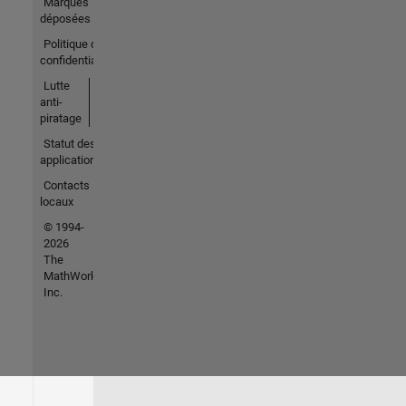
Marques
déposées
Politique de
confidentialité
Lutte
anti-
piratage
Statut des
applications
Contacts
locaux
© 1994-
2026
The
MathWorks,
Inc.