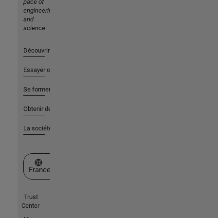
pace of
engineering
and
science
Découvrir les produits
Essayer ou acheter
Se former
Obtenir de l'aide
La société
Sélectionner un site web
France
Trust
Center