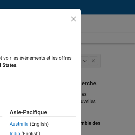
t voir les événements et les offres
commerciales
Services marketing
+
2
d States
.
espondant à vos critères de recherche.
emploi
. Si malgré tout vous ne trouvez pas
ents
pour vous tenir au courant des nouvelles
Asie-Pacifique
 recherche par lieu pour trouver l’ensemble des
Australia
(English)
India
(English)