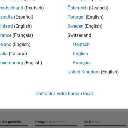
Deutschland
(Deutsch)
Österreich
(Deutsch)
España
(Español)
Portugal
(English)
Rejo
inland
(English)
Sweden
(English)
rance
(Français)
Switzerland
Recevez 
reland
(English)
Deutsch
personn
talia
(Italiano)
English
Luxembourg
(English)
Français
United Kingdom
(English)
Contactez votre bureau local
r les produits
Essayer ou acheter
Se former