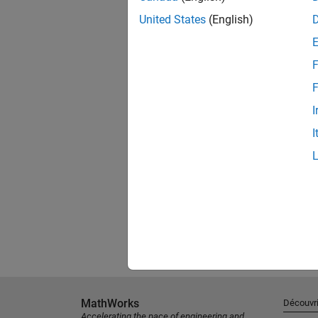
United States
(English)
F
F
I
I
MathWorks
Découvri
Accelerating the pace of engineering and