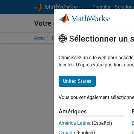
Passer au contenu
Produits
Solution
Votre carrière chez MathWorks
Sélectionner un 
Accueil
Explorer nos opportunités
Adresses de no
Choisissez un site web pour accéder 
FILTRER
locales. D’après votre position, no
United States
Actuell
Vous pou
Vous pouvez également sélectionner 
d'offre q
opportun
Amériques
Les desc
América Latina
(Español)
opportun
Canada
(English)