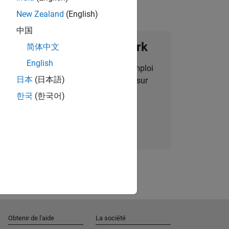
New Zealand
(English)
中国
ignez notre Talent Network
简体中文
English
des alertes pour des opportunités d'emploi
日本
(日本語)
alisées, des articles et des actualités sur
l'entreprise.
한국
(한국어)
Nous rejoindre
Obtenir de l'aide
La société