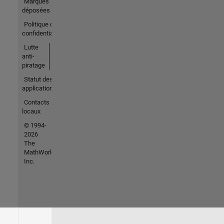
Marques
déposées
Politique de
confidentialité
Lutte
anti-
piratage
Statut des
applications
Contacts
locaux
© 1994-
2026
The
MathWorks,
Inc.