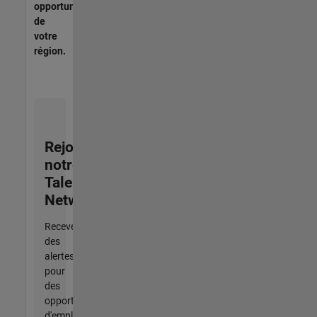
opportunités
de
votre
région.
Rejoignez
notre
Talent
Network
Recevez
des
alertes
pour
des
opportunités
d'emploi