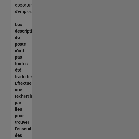
opportunités
d'emploi.
Les
descriptions
de
poste
n’ont
pas
toutes
été
traduites.
Effectuez
une
recherche
par
lieu
pour
trouver
l’ensemble
des