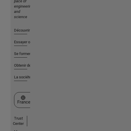
pace of
engineering
and
science
Découvrir les produits
Essayer ou acheter
Se former
Obtenir de l'aide
La société
Sélectionner un site web
France
Trust
Center