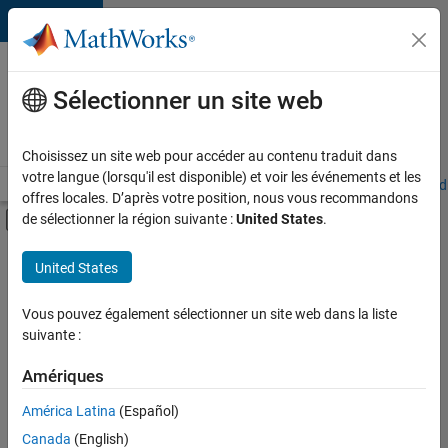
Passer au contenu
Votre
carrière
Sélectionner un site web
chez
MathWorks
Choisissez un site web pour accéder au contenu traduit dans
votre langue (lorsqu'il est disponible) et voir les événements et les
Accueil
Explorer nos opportunités
Adresses de nos bureaux
Étudi
offres locales. D’après votre position, nous vous recommandons
Activer/désactiver l'affichage du menu d
de sélectionner la région suivante :
United States
.
Contenu principal
FILTRER PAR
United States
Technologies de l’information
+
4
Ventes pour l'éducation
Vous pouvez également sélectionner un site web dans la liste
suivante :
Communication marketing
Services marketing
Amériques
Juridique
Actuellement,
América Latina
(Español)
il n’y a
Canada
(English)
aucune