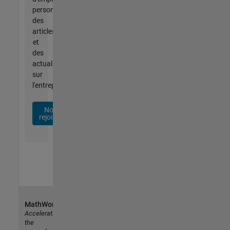
personnalisées,
des
articles
et
des
actualités
sur
l'entreprise.
Nous
rejoindre
MathWorks
Accelerating
the