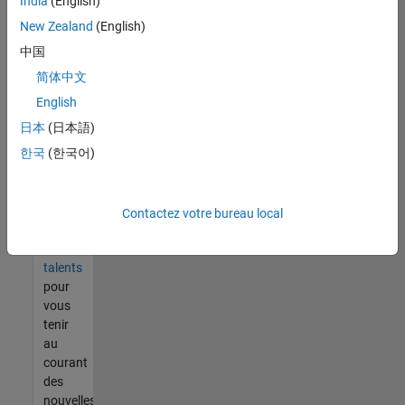
India
(English)
tout
vous
New Zealand
(English)
ne
中国
trouvez
简体中文
pas
d'offre
English
qui
日本
(日本語)
corresponde
한국
(한국어)
à vos
qualifications,
rejoignez
notre
Contactez votre bureau local
réseau
de
talents
pour
vous
tenir
au
courant
des
nouvelles