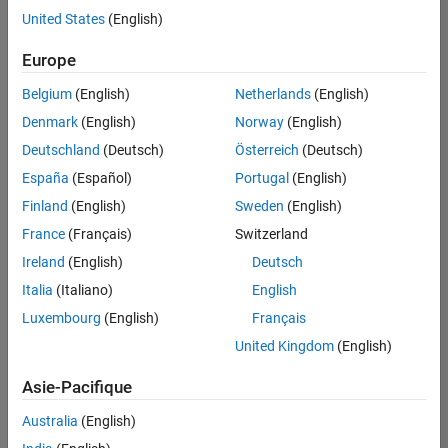
offre
United States
(English)
d'emploi
disponible
Europe
correspondant
à vos
Belgium
(English)
Netherlands
(English)
critères
Denmark
(English)
Norway
(English)
de
recherche.
Deutschland
(Deutsch)
Österreich
(Deutsch)
Vous
España
(Español)
Portugal
(English)
pouvez
Finland
(English)
Sweden
(English)
élargir
France
(Français)
Switzerland
votre
recherche
Ireland
(English)
Deutsch
ou
Italia
(Italiano)
English
afficher
Luxembourg
(English)
Français
l’ensemble
des
United Kingdom
(English)
offres
Asie-Pacifique
d'emploi
.
Si
Australia
(English)
malgré