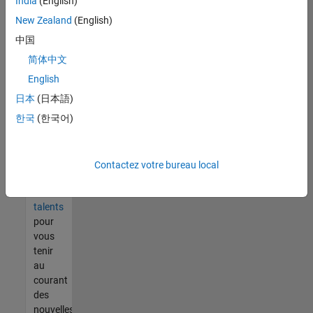
India
(English)
tout
vous
New Zealand
(English)
ne
中国
trouvez
简体中文
pas
d'offre
English
qui
日本
(日本語)
corresponde
한국
(한국어)
à vos
qualifications,
rejoignez
notre
Contactez votre bureau local
réseau
de
talents
pour
vous
tenir
au
courant
des
nouvelles