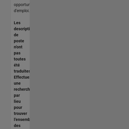
opportunités
d'emploi.
Les
descriptions
de
poste
n’ont
pas
toutes
été
traduites.
Effectuez
une
recherche
par
lieu
pour
trouver
l’ensemble
des