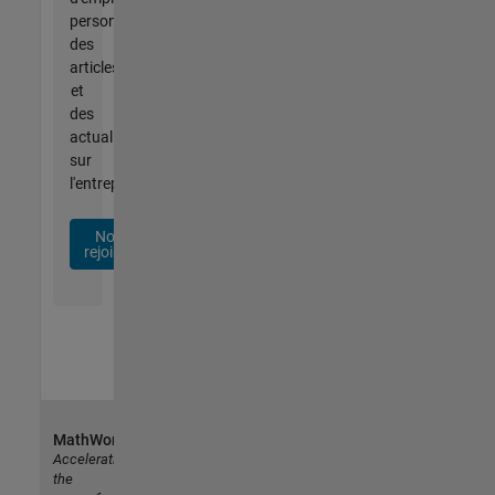
personnalisées,
des
articles
et
des
actualités
sur
l'entreprise.
Nous
rejoindre
MathWorks
Accelerating
the