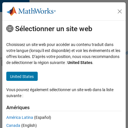
Passer au contenu
Votre
carrière
Sélectionner un site web
chez
MathWorks
Choisissez un site web pour accéder au contenu traduit dans
votre langue (lorsqu'il est disponible) et voir les événements et les
Accueil
Explorer nos opportunités
Adresses de nos bureaux
Étudi
offres locales. D’après votre position, nous vous recommandons
Activer/désactiver l'affichage du menu d
de sélectionner la région suivante :
United States
.
Contenu principal
FILTRER PAR
United States
Technologies de l’information
+
3
Ventes pour l'éducation
Vous pouvez également sélectionner un site web dans la liste
suivante :
Finances et opérations
Juridique
Amériques
Actuellement,
América Latina
(Español)
il n’y a
Canada
(English)
aucune