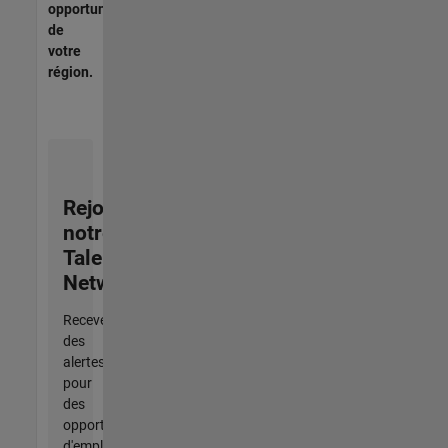
opportunités
de
votre
région.
Rejoignez
notre
Talent
Network
Recevez
des
alertes
pour
des
opportunités
d'emploi