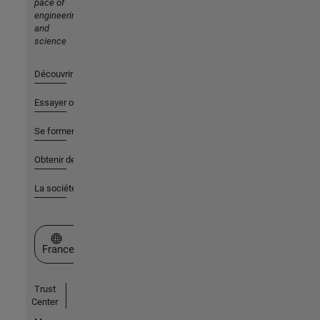
pace of
engineering
and
science
Découvrir les produits
Essayer ou acheter
Se former
Obtenir de l'aide
La société
Sélectionner un site web
France
Trust
Center