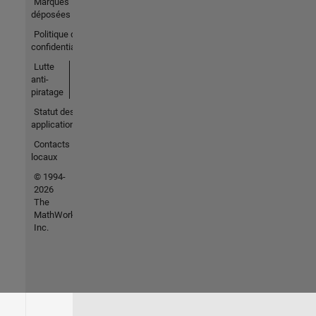
Marques
déposées
Politique de
confidentialité
Lutte
anti-
piratage
Statut des
applications
Contacts
locaux
© 1994-
2026
The
MathWorks,
Inc.