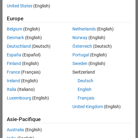
offre
United States
(English)
d'emploi
disponible
Europe
correspondant
à vos
Belgium
(English)
Netherlands
(English)
critères
Denmark
(English)
Norway
(English)
de
recherche.
Deutschland
(Deutsch)
Österreich
(Deutsch)
Vous
España
(Español)
Portugal
(English)
pouvez
Finland
(English)
Sweden
(English)
élargir
France
(Français)
Switzerland
votre
recherche
Ireland
(English)
Deutsch
ou
Italia
(Italiano)
English
afficher
Luxembourg
(English)
Français
l’ensemble
des
United Kingdom
(English)
offres
Asie-Pacifique
d'emploi
.
Si
Australia
(English)
malgré