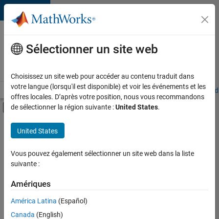
Passer au contenu
Votre
carrière
Sélectionner un site web
chez
MathWorks
Choisissez un site web pour accéder au contenu traduit dans
votre langue (lorsqu'il est disponible) et voir les événements et les
Accueil
Explorer nos opportunités
Adresses de nos bureaux
Étudi
offres locales. D’après votre position, nous vous recommandons
Activer/désactiver l'affichage du menu d
de sélectionner la région suivante :
United States
.
Contenu principal
FILTRER PAR
United States
Ventes pour l'éducation
+
3
Opérations commerciales
Vous pouvez également sélectionner un site web dans la liste
suivante :
Services marketing
Juridique
Amériques
Actuellement,
América Latina
(Español)
il n’y a
Canada
(English)
aucune