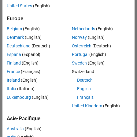
offre
United States
(English)
d'emploi
disponible
Europe
correspondant
à vos
Belgium
(English)
Netherlands
(English)
critères
Denmark
(English)
Norway
(English)
de
recherche.
Deutschland
(Deutsch)
Österreich
(Deutsch)
Vous
España
(Español)
Portugal
(English)
pouvez
Finland
(English)
Sweden
(English)
élargir
France
(Français)
Switzerland
votre
recherche
Ireland
(English)
Deutsch
ou
Italia
(Italiano)
English
afficher
Luxembourg
(English)
Français
l’ensemble
des
United Kingdom
(English)
offres
Asie-Pacifique
d'emploi
.
Si
Australia
(English)
malgré