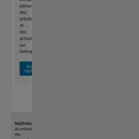
personnalisées,
des
articles
et
des
actualités
sur
l'entreprise.
Nous
rejoindre
MathWorks
Accelerating
the