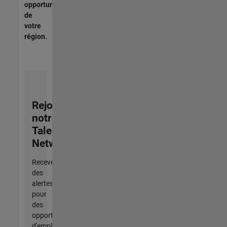
opportunités
de
votre
région.
Rejoignez
notre
Talent
Network
Recevez
des
alertes
pour
des
opportunités
d'emploi