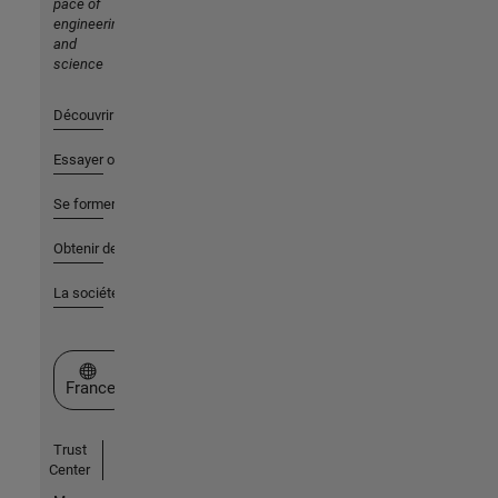
pace of
engineering
and
science
Découvrir les produits
Essayer ou acheter
Se former
Obtenir de l'aide
La société
Sélectionner un site web
France
Trust
Center