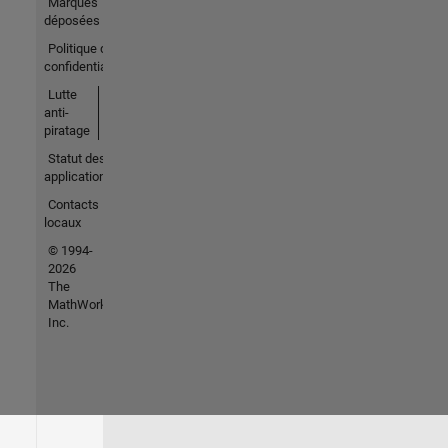
Marques
déposées
Politique de
confidentialité
Lutte
anti-
piratage
Statut des
applications
Contacts
locaux
© 1994-
2026
The
MathWorks,
Inc.