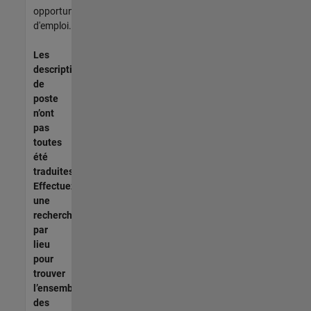
opportunités
d'emploi.
Les
descriptions
de
poste
n’ont
pas
toutes
été
traduites.
Effectuez
une
recherche
par
lieu
pour
trouver
l’ensemble
des