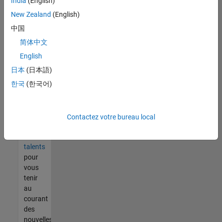
India
(English)
tout
vous
New Zealand
(English)
ne
中国
trouvez
简体中文
pas
d'offre
English
qui
日本
(日本語)
corresponde
한국
(한국어)
à vos
qualifications,
rejoignez
notre
Contactez votre bureau local
réseau
de
talents
pour
vous
tenir
au
courant
des
nouvelles