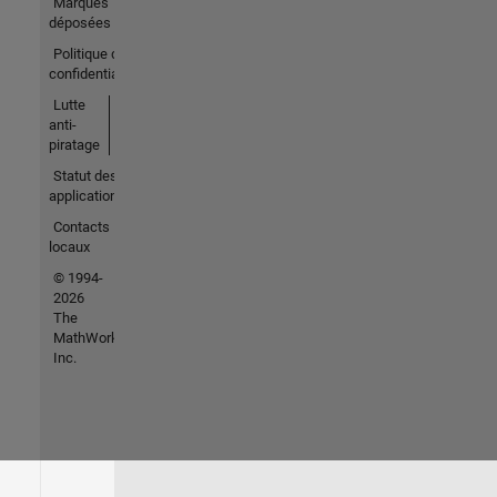
Marques
déposées
Politique de
confidentialité
Lutte
anti-
piratage
Statut des
applications
Contacts
locaux
© 1994-
2026
The
MathWorks,
Inc.