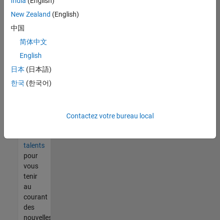
India
(English)
tout
vous
New Zealand
(English)
ne
中国
trouvez
简体中文
pas
d'offre
English
qui
日本
(日本語)
corresponde
한국
(한국어)
à vos
qualifications,
rejoignez
notre
Contactez votre bureau local
réseau
de
talents
pour
vous
tenir
au
courant
des
nouvelles