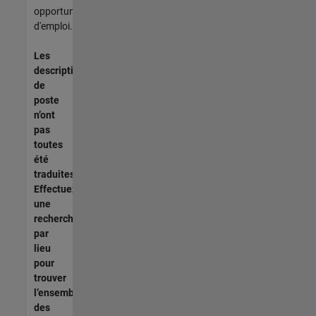
opportunités
d'emploi.
Les
descriptions
de
poste
n’ont
pas
toutes
été
traduites.
Effectuez
une
recherche
par
lieu
pour
trouver
l’ensemble
des