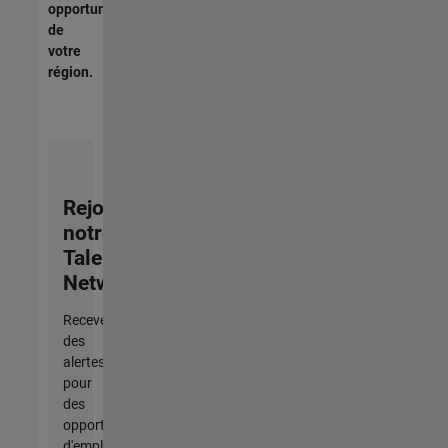
opportunités
de
votre
région.
Rejoignez
notre
Talent
Network
Recevez
des
alertes
pour
des
opportunités
d'emploi