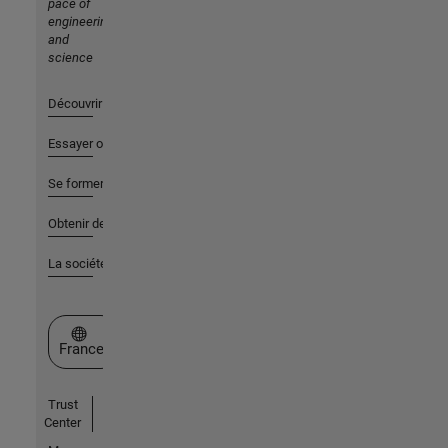
pace of
engineering
and
science
Découvrir les produits
Essayer ou acheter
Se former
Obtenir de l'aide
La société
Sélectionner un site web
France
Trust
Center