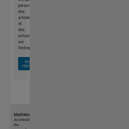
personnalisées,
des
articles
et
des
actualités
sur
l'entreprise.
Nous
rejoindre
MathWorks
Accelerating
the