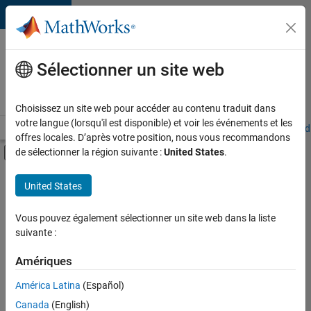
Passer au contenu
Votre
carrière
Sélectionner un site web
chez
MathWorks
Choisissez un site web pour accéder au contenu traduit dans
votre langue (lorsqu'il est disponible) et voir les événements et les
Accueil
Explorer nos opportunités
Adresses de nos bureaux
Étudi
offres locales. D’après votre position, nous vous recommandons
Activer/désactiver l'affichage du menu d
de sélectionner la région suivante :
United States
.
Contenu principal
FILTRER PAR
United States
Ventes commerciales
+
6
Ventes pour l'éducation
Vous pouvez également sélectionner un site web dans la liste
suivante :
Ventes internes
Services marketing
Amériques
Équipe Business Model
Actuellement,
América Latina
(Español)
il n’y a
Finances et opérations
Canada
(English)
aucune