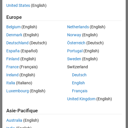
Juridique
offre
United States
(English)
d'emploi
disponible
Europe
correspondant
à vos
Belgium
(English)
Netherlands
(English)
critères
Denmark
(English)
Norway
(English)
de
recherche.
Deutschland
(Deutsch)
Österreich
(Deutsch)
Vous
España
(Español)
Portugal
(English)
pouvez
Finland
(English)
Sweden
(English)
élargir
France
(Français)
Switzerland
votre
recherche
Ireland
(English)
Deutsch
ou
Italia
(Italiano)
English
afficher
Luxembourg
(English)
Français
l’ensemble
des
United Kingdom
(English)
offres
Asie-Pacifique
d'emploi
.
Si
Australia
(English)
malgré