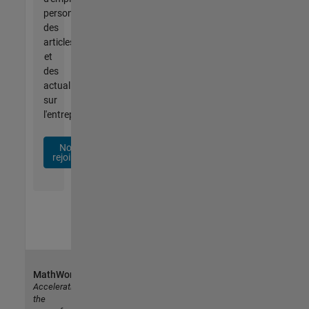
personnalisées,
des
articles
et
des
actualités
sur
l'entreprise.
Nous
rejoindre
MathWorks
Accelerating
the