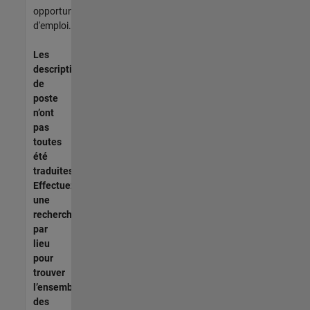
opportunités
d'emploi.
Les
descriptions
de
poste
n’ont
pas
toutes
été
traduites.
Effectuez
une
recherche
par
lieu
pour
trouver
l’ensemble
des