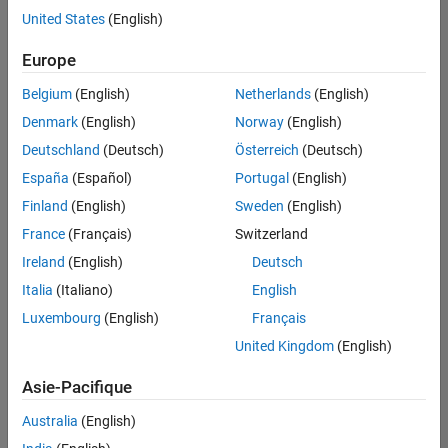
Ressources humaines
offre
United States
(English)
d'emploi
disponible
Europe
correspondant
à vos
Belgium
(English)
Netherlands
(English)
critères
Denmark
(English)
Norway
(English)
de
recherche.
Deutschland
(Deutsch)
Österreich
(Deutsch)
Vous
España
(Español)
Portugal
(English)
pouvez
Finland
(English)
Sweden
(English)
élargir
France
(Français)
Switzerland
votre
recherche
Ireland
(English)
Deutsch
ou
Italia
(Italiano)
English
afficher
Luxembourg
(English)
Français
l’ensemble
des
United Kingdom
(English)
offres
Asie-Pacifique
d'emploi
.
Si
Australia
(English)
malgré