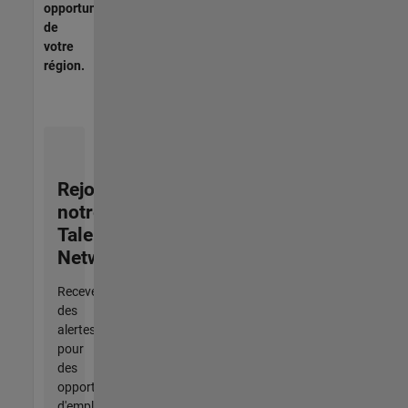
opportunités
de
votre
région.
Rejoignez
notre
Talent
Network
Recevez
des
alertes
pour
des
opportunités
d'emploi