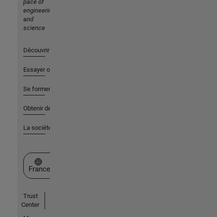
pace of
engineering
and
science
Découvrir les produits
Essayer ou acheter
Se former
Obtenir de l'aide
La société
Sélectionner un site web
France
Trust
Center