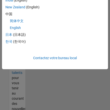
India
(English)
tout
vous
New Zealand
(English)
ne
中国
trouvez
简体中文
pas
d'offre
English
qui
日本
(日本語)
corresponde
한국
(한국어)
à vos
qualifications,
rejoignez
notre
Contactez votre bureau local
réseau
de
talents
pour
vous
tenir
au
courant
des
nouvelles