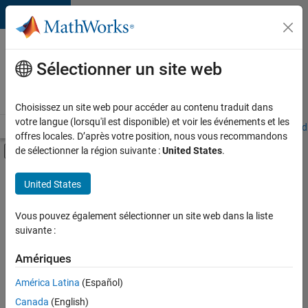
Passer au contenu
Votre
carrière
Sélectionner un site web
chez
MathWorks
Choisissez un site web pour accéder au contenu traduit dans
votre langue (lorsqu'il est disponible) et voir les événements et les
Accueil
Explorer nos opportunités
Adresses de nos bureaux
Étudi
offres locales. D’après votre position, nous vous recommandons
Activer/désactiver l'affichage du menu d
de sélectionner la région suivante :
United States
.
Contenu principal
FILTRER PAR
United States
Technologies de l’information
+
6
Ventes commerciales
Vous pouvez également sélectionner un site web dans la liste
suivante :
Ventes internes
Opérations commerciales
Amériques
Équipe Business Model
Actuellement,
América Latina
(Español)
il n’y a
Finances et opérations
Canada
(English)
aucune