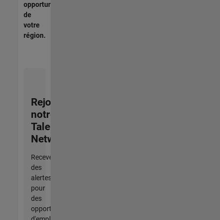
opportunités
de
votre
région.
Rejoignez
notre
Talent
Network
Recevez
des
alertes
pour
des
opportunités
d'emploi