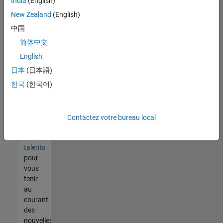
India
(English)
tout
vous
New Zealand
(English)
ne
中国
trouvez
简体中文
pas
d'offre
English
qui
日本
(日本語)
corresponde
한국
(한국어)
à vos
qualifications,
rejoignez
notre
Contactez votre bureau local
réseau
de
talents
pour
vous
tenir
au
courant
des
nouvelles