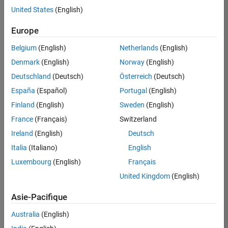
Juridique
offre
United States
(English)
d'emploi
disponible
Europe
correspondant
à vos
Belgium
(English)
Netherlands
(English)
critères
Denmark
(English)
Norway
(English)
de
recherche.
Deutschland
(Deutsch)
Österreich
(Deutsch)
Vous
España
(Español)
Portugal
(English)
pouvez
Finland
(English)
Sweden
(English)
élargir
France
(Français)
Switzerland
votre
recherche
Ireland
(English)
Deutsch
ou
Italia
(Italiano)
English
afficher
Luxembourg
(English)
Français
l’ensemble
des
United Kingdom
(English)
offres
Asie-Pacifique
d'emploi
.
Si
Australia
(English)
malgré