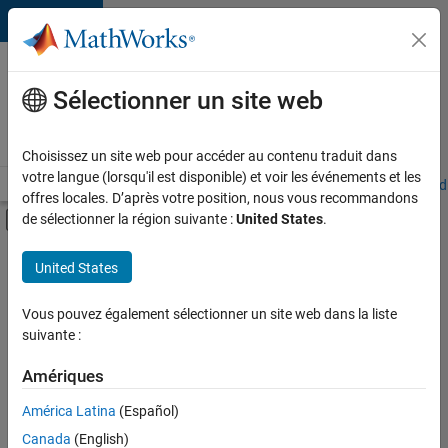
Passer au contenu
Votre
carrière
Sélectionner un site web
chez
MathWorks
Choisissez un site web pour accéder au contenu traduit dans
votre langue (lorsqu'il est disponible) et voir les événements et les
Accueil
Explorer nos opportunités
Adresses de nos bureaux
Étudi
offres locales. D’après votre position, nous vous recommandons
Activer/désactiver l'affichage du menu d
de sélectionner la région suivante :
United States
.
Contenu principal
FILTRER PAR
United States
Ventes commerciales
+
6
Ventes internes
Vous pouvez également sélectionner un site web dans la liste
suivante :
Opérations commerciales
Services marketing
Amériques
Équipe Business Model
Actuellement,
América Latina
(Español)
il n’y a
Ressources humaines
Canada
(English)
aucune