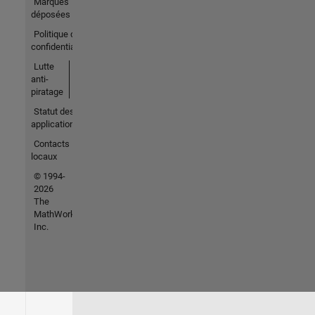
Marques
déposées
Politique de
confidentialité
Lutte
anti-
piratage
Statut des
applications
Contacts
locaux
© 1994-
2026
The
MathWorks,
Inc.