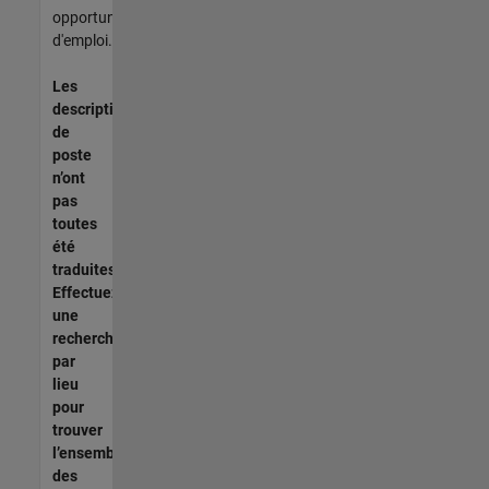
opportunités
d'emploi.
Les
descriptions
de
poste
n’ont
pas
toutes
été
traduites.
Effectuez
une
recherche
par
lieu
pour
trouver
l’ensemble
des