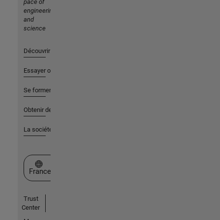
pace of
engineering
and
science
Découvrir les produits
Essayer ou acheter
Se former
Obtenir de l'aide
La société
Sélectionner un site web
France
Trust
Center