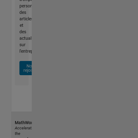
personnalisées,
des
articles
et
des
actualités
sur
l'entreprise.
Nous
rejoindre
MathWorks
Accelerating
the