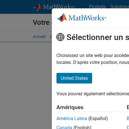
Passer au contenu
Produits
Solution
Votre carrière chez MathWorks
Sélectionner un 
Accueil
Explorer nos opportunités
Adresses de no
Choisissez un site web pour accéder 
FILTRER
locales. D’après votre position, no
United States
Actuell
Vous pou
Vous pouvez également sélectionner 
d'offre q
opportun
Amériques
Les desc
América Latina
(Español)
opportun
Canada
(English)