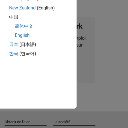
New Zealand
(English)
中国
ignez notre Talent Network
简体中文
English
des alertes pour des opportunités d'emploi
日本
(日本語)
alisées, des articles et des actualités sur
l'entreprise.
한국
(한국어)
Nous rejoindre
Obtenir de l'aide
La société