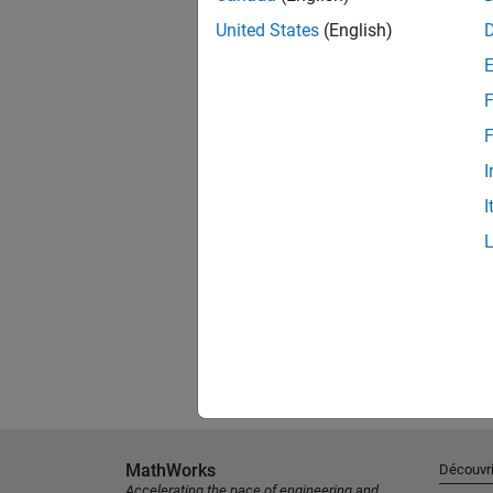
United States
(English)
F
F
I
I
MathWorks
Découvri
Accelerating the pace of engineering and