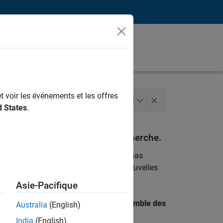
t voir les événements et les offres
rciales
Équipe Business Model
+
2
d States
.
espondant à vos critères de recherche.
emploi
. Si malgré tout vous ne trouvez pas
ents
pour vous tenir au courant des nouvelles
Asie-Pacifique
 recherche par lieu pour trouver l’ensemble des
Australia
(English)
India
(English)