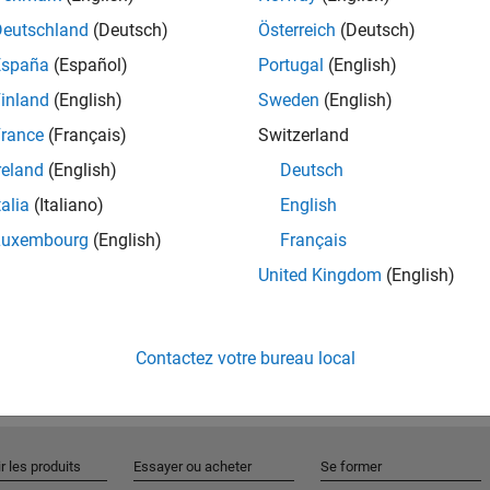
Deutschland
(Deutsch)
Österreich
(Deutsch)
España
(Español)
Portugal
(English)
Rejo
inland
(English)
Sweden
(English)
rance
(Français)
Switzerland
Recevez 
reland
(English)
Deutsch
personn
talia
(Italiano)
English
Luxembourg
(English)
Français
United Kingdom
(English)
Contactez votre bureau local
r les produits
Essayer ou acheter
Se former