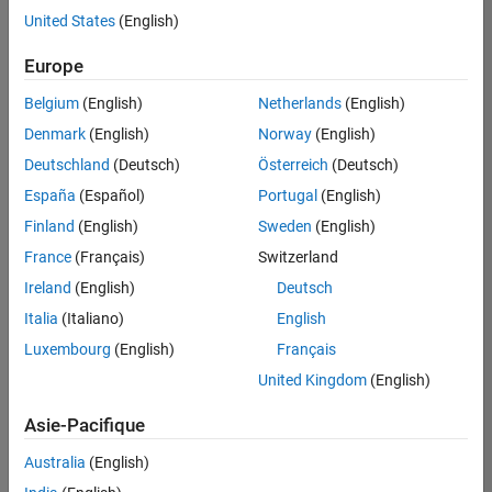
offre
United States
(English)
d'emploi
disponible
Europe
correspondant
à vos
Belgium
(English)
Netherlands
(English)
critères
Denmark
(English)
Norway
(English)
de
recherche.
Deutschland
(Deutsch)
Österreich
(Deutsch)
Vous
España
(Español)
Portugal
(English)
pouvez
Finland
(English)
Sweden
(English)
élargir
France
(Français)
Switzerland
votre
recherche
Ireland
(English)
Deutsch
ou
Italia
(Italiano)
English
afficher
Luxembourg
(English)
Français
l’ensemble
des
United Kingdom
(English)
offres
Asie-Pacifique
d'emploi
.
Si
Australia
(English)
malgré