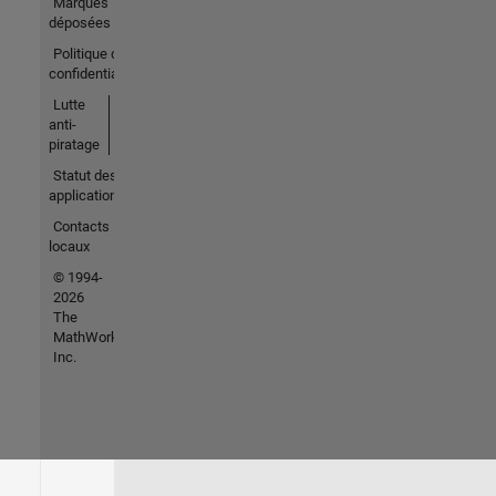
Marques
déposées
Politique de
confidentialité
Lutte
anti-
piratage
Statut des
applications
Contacts
locaux
© 1994-
2026
The
MathWorks,
Inc.