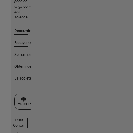
pace of
engineering
and
science
Découvrir les produits
Essayer ou acheter
Se former
Obtenir de l'aide
La société
Sélectionner un site web
France
Trust
Center