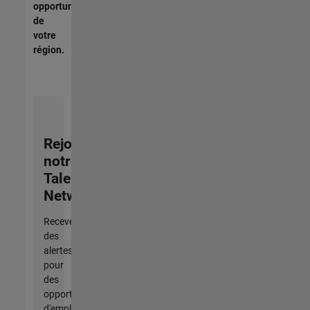
opportunités
de
votre
région.
Rejoignez
notre
Talent
Network
Recevez
des
alertes
pour
des
opportunités
d'emploi