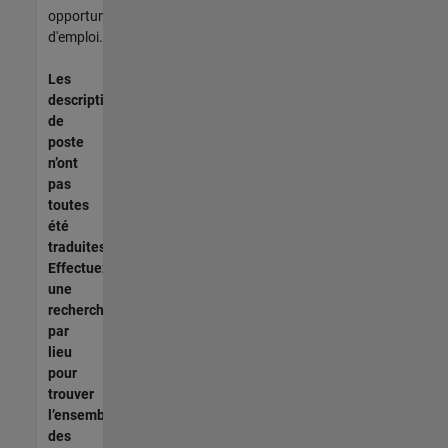
opportunités
d'emploi.
Les
descriptions
de
poste
n’ont
pas
toutes
été
traduites.
Effectuez
une
recherche
par
lieu
pour
trouver
l’ensemble
des