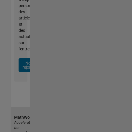
personnalisées,
des
articles
et
des
actualités
sur
l'entreprise.
Nous
rejoindre
MathWorks
Accelerating
the