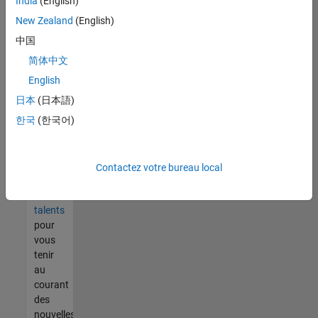
India
(English)
tout
vous
New Zealand
(English)
ne
中国
trouvez
简体中文
pas
d'offre
English
qui
日本
(日本語)
corresponde
한국
(한국어)
à vos
qualifications,
rejoignez
notre
Contactez votre bureau local
réseau
de
talents
pour
vous
tenir
au
courant
des
nouvelles