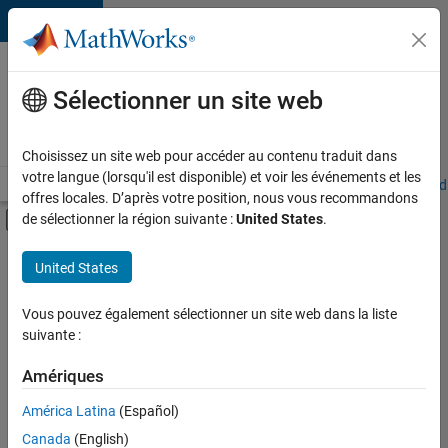
Passer au contenu
Votre
carrière
Sélectionner un site web
chez
MathWorks
Choisissez un site web pour accéder au contenu traduit dans
votre langue (lorsqu'il est disponible) et voir les événements et les
Accueil
Explorer nos opportunités
Adresses de nos bureaux
Étudi
offres locales. D’après votre position, nous vous recommandons
Activer/désactiver l'affichage du menu d
de sélectionner la région suivante :
United States
.
Contenu principal
FILTRER PAR
United States
Technologies de l’information
+
5
Ventes internes
Vous pouvez également sélectionner un site web dans la liste
suivante :
Opérations commerciales
Finances et opérations
Amériques
Ressources humaines
Actuellement,
América Latina
(Español)
il n’y a
Services administratifs
Canada
(English)
aucune