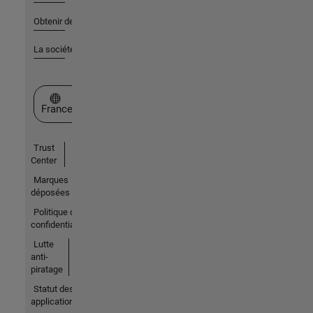
Obtenir de l'aide
La société
Sélectionner un site web
France
Trust
Center
Marques
déposées
Politique de
confidentialité
Lutte
anti-
piratage
Statut des
applications