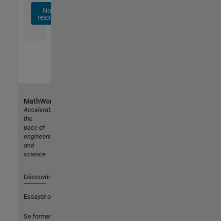
Nous
rejoindre
MathWorks
Accelerating
the
pace of
engineering
and
science
Découvrir les produits
Essayer ou acheter
Se former