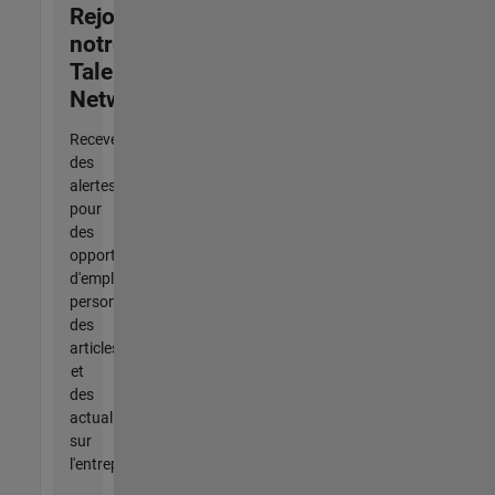
Rejoignez
notre
Talent
Network
Recevez
des
alertes
pour
des
opportunités
d'emploi
personnalisées,
des
articles
et
des
actualités
sur
l'entreprise.