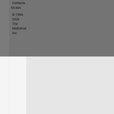
Contacts
locaux
© 1994-
2026
The
MathWorks,
Inc.