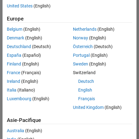
United States
(English)
Enregistrer
les offres
d’emploi
sélectionnées
Europe
Belgium
(English)
Netherlands
(English)
Les
Denmark
(English)
Norway
(English)
descriptions
Deutschland
(Deutsch)
Österreich
(Deutsch)
de
España
(Español)
Portugal
(English)
poste
n’ont
Finland
(English)
Sweden
(English)
pas
France
(Français)
Switzerland
toutes
Ireland
(English)
Deutsch
été
traduites.
Italia
(Italiano)
English
Effectuez
Luxembourg
(English)
Français
une
United Kingdom
(English)
recherche
par
Asie-Pacifique
lieu
pour
Australia
(English)
trouver