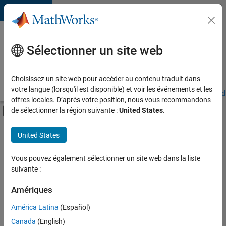
Passer au contenu
Votre
carrière
Sélectionner un site web
chez
MathWorks
Choisissez un site web pour accéder au contenu traduit dans
votre langue (lorsqu'il est disponible) et voir les événements et les
Accueil
Explorer nos opportunités
Adresses de nos bureaux
Étudi
offres locales. D’après votre position, nous vous recommandons
Activer/désactiver l'affichage du menu d
de sélectionner la région suivante :
United States
.
Contenu principal
FILTRER PAR
United States
Infrastructure et architecture
+
4
Gestion des programmes
Vous pouvez également sélectionner un site web dans la liste
suivante :
Ingénierie de la qualité
Ingénierie des processus logiciels
Amériques
Applications et services web
América Latina
(Español)
Trier par
Canada
(English)