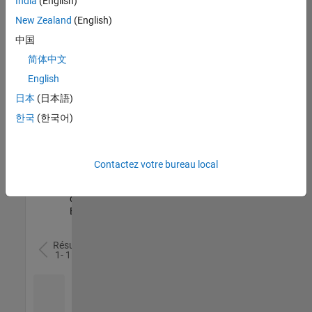
India
(English)
l’ensemble
New Zealand
(English)
des
opportunités
中国
de
简体中文
votre
English
région.
日本
(日本語)
한국
(한국어)
Senior Software Quality Engineer
Senior
Software
Quality
Engineer
Contactez votre bureau local
FR-Meudon
|
Ingénierie de la
qualité |
Expérimenté(e)
Résultats
1- 1 de
1