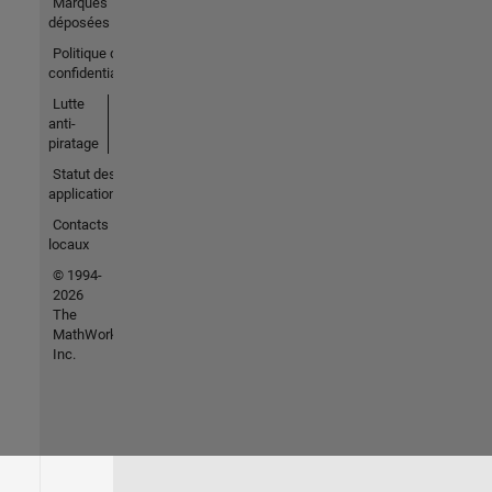
Marques
déposées
Politique de
confidentialité
Lutte
anti-
piratage
Statut des
applications
Contacts
locaux
© 1994-
2026
The
MathWorks,
Inc.