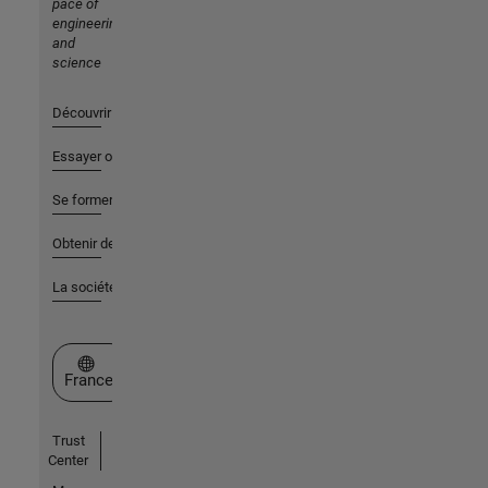
pace of
engineering
and
science
Découvrir les produits
Essayer ou acheter
Se former
Obtenir de l'aide
La société
Sélectionner un site web
France
Trust
Center