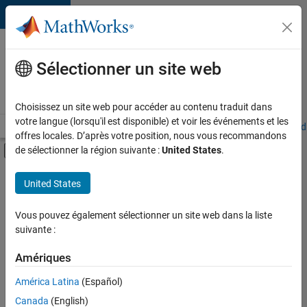
Passer au contenu
Votre
carrière
Sélectionner un site web
chez
MathWorks
Choisissez un site web pour accéder au contenu traduit dans
votre langue (lorsqu'il est disponible) et voir les événements et les
Accueil
Explorer nos opportunités
Adresses de nos bureaux
Étudi
offres locales. D’après votre position, nous vous recommandons
Activer/désactiver l'affichage du menu d
de sélectionner la région suivante :
United States
.
Contenu principal
FILTRER PAR
United States
Programme destiné aux nouvelles carrières (EDG)
+
6
Infrastructure et architecture
Vous pouvez également sélectionner un site web dans la liste
suivante :
Développement de produits
Gestion des programmes
Amériques
Ingénierie de la qualité
Actuellement,
América Latina
(Español)
il n’y a
Rédaction technique
Canada
(English)
aucune