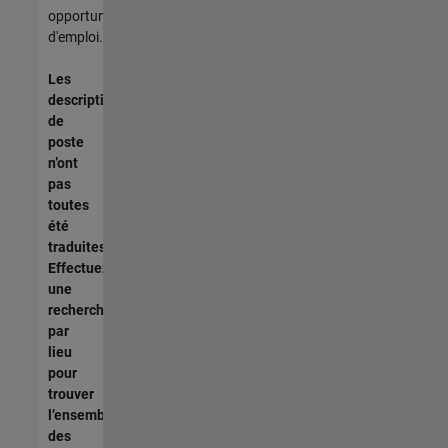
opportunités
d'emploi.
Les
descriptions
de
poste
n’ont
pas
toutes
été
traduites.
Effectuez
une
recherche
par
lieu
pour
trouver
l’ensemble
des