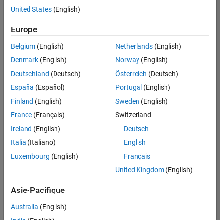
Applications et services web
offre
United States
(English)
d'emploi
disponible
Europe
correspondant
à vos
Belgium
(English)
Netherlands
(English)
critères
Denmark
(English)
Norway
(English)
de
recherche.
Deutschland
(Deutsch)
Österreich
(Deutsch)
Vous
España
(Español)
Portugal
(English)
pouvez
Finland
(English)
Sweden
(English)
élargir
France
(Français)
Switzerland
votre
recherche
Ireland
(English)
Deutsch
ou
Italia
(Italiano)
English
afficher
Luxembourg
(English)
Français
l’ensemble
des
United Kingdom
(English)
offres
Asie-Pacifique
d'emploi
.
Si
Australia
(English)
malgré