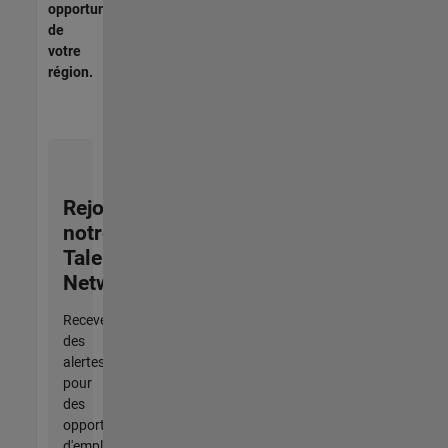
opportunités
de
votre
région.
Rejoignez
notre
Talent
Network
Recevez
des
alertes
pour
des
opportunités
d'emploi