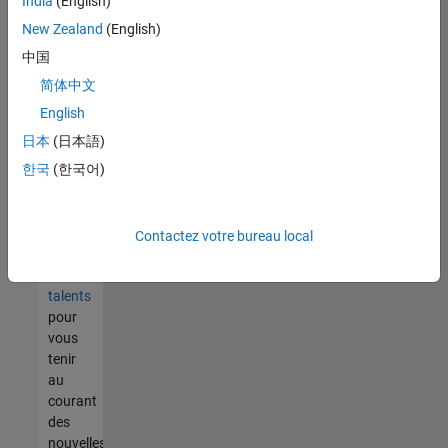
India
(English)
tout
vous
New Zealand
(English)
ne
中国
trouvez
简体中文
pas
d'offre
English
qui
日本
(日本語)
corresponde
한국
(한국어)
à vos
qualifications,
rejoignez
notre
Contactez votre bureau local
réseau
de
talents
pour
vous
tenir
au
courant
des
nouvelles