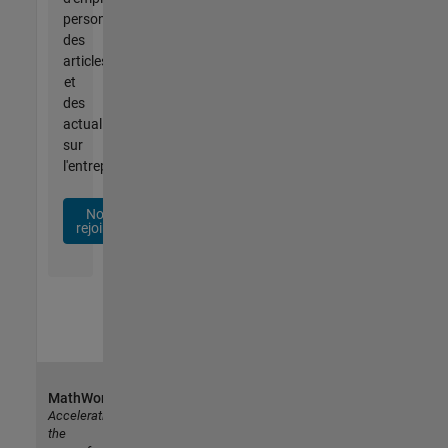
personnalisées,
des
articles
et
des
actualités
sur
l'entreprise.
Nous
rejoindre
MathWorks
Accelerating
the