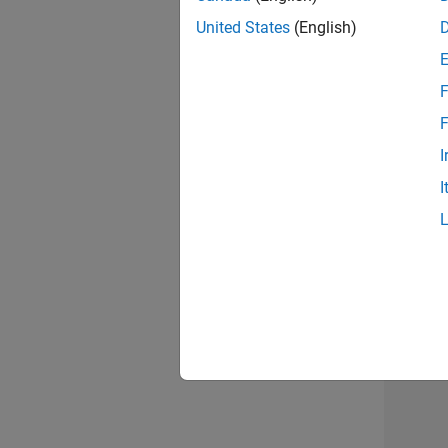
opportun
United States
(English)
Seni
F
F
I
I
Résu