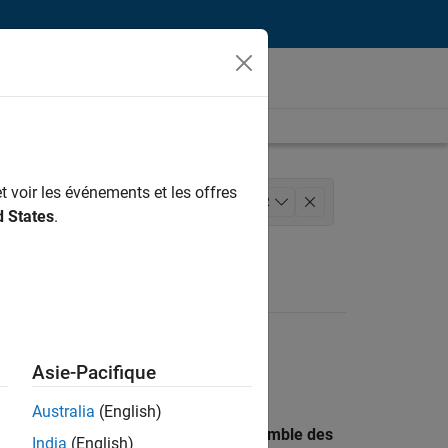
t voir les événements et les offres
loppement de produits
+
2
d States
.
Asie-Pacifique
Australia
(English)
 recherche par lieu pour trouver l’ensemble des
India
(English)