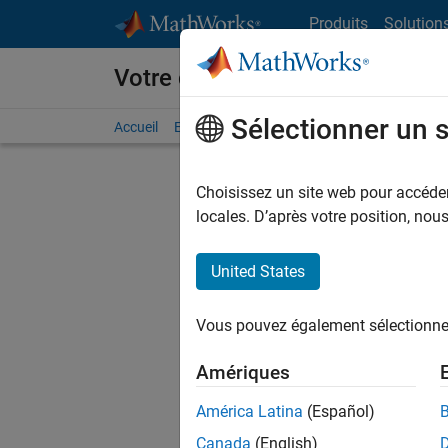
Passer au contenu
Produits
Solution
Votre carrière chez MathWorks
Sélectionner un 
Accueil
Explorer nos opportunités
Adresses de no
Choisissez un site web pour accéder 
FILTRER
locales. D’après votre position, no
United States
Trier p
Vous pouvez également sélectionner 
Enregistr
Amériques
América Latina
(Español)
Les desc
Canada
(English)