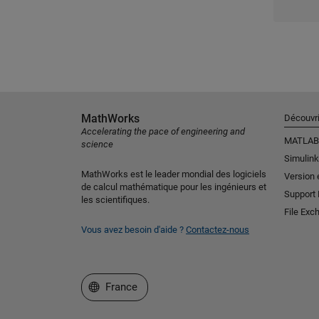
MathWorks
Découvri
Accelerating the pace of engineering and
MATLAB
science
Simulink
MathWorks est le leader mondial des logiciels
Version 
de calcul mathématique pour les ingénieurs et
Support
les scientifiques.
File Exc
Vous avez besoin d'aide ?
Contactez-nous
Sélectionner un site web
France