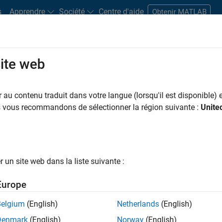
s
Apprendre
Société
Centre d'aide
Obtenir MATLAB
site web
s bureaux
Étudiants et carrières
Ressources
Compte candidat
au contenu traduit dans votre langue (lorsqu'il est disponible) e
 PAR
Technologies de l’information
Infrastructure et architecture
Déve
us vous recommandons de sélectionner la région suivante :
Unite
Ingénierie de la qualité
Rédaction technique
ar
un site web dans la liste suivante :
er les offres d’emploi
sélectionnées
Europe
Belgium
(English)
Netherlands
(English)
riptions de poste n’ont pas toutes été traduites. Effectuez une
Denmark
(English)
Norway
(English)