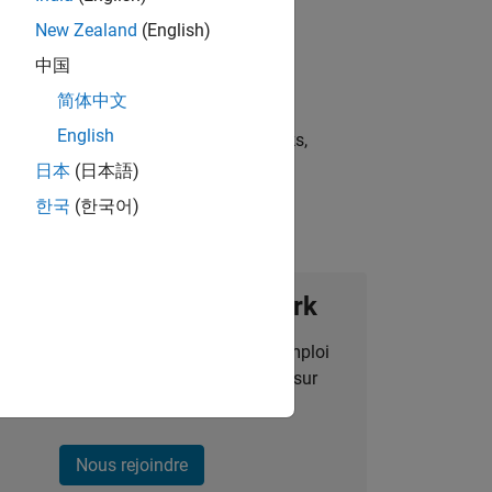
New Zealand
(English)
中国
简体中文
English
st strategies, scalable test frameworks,
日本
(日本語)
한국
(한국어)
ignez notre Talent Network
des alertes pour des opportunités d'emploi
alisées, des articles et des actualités sur
l'entreprise.
Nous rejoindre