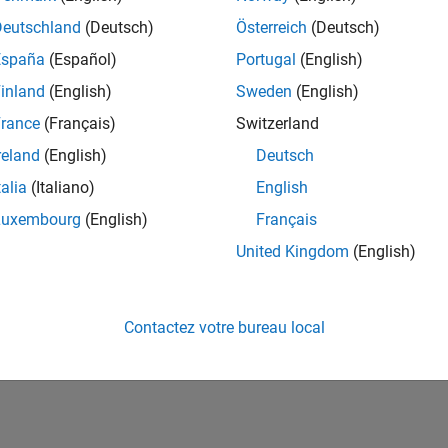
ités de votre région.
Deutschland
(Deutsch)
Österreich
(Deutsch)
España
(Español)
Portugal
(English)
or Software Quality Engineer
Senior Software Quality Engineer
inland
(English)
Sweden
(English)
FR-Meudon
| Ingénierie de la qualité | Expérimenté(e)
rance
(Français)
Switzerland
Leverage your C/C++ development skills to design and develop te
automated test suites, Hands-on testing for Polyspace.
reland
(English)
Deutsch
talia
(Italiano)
English
ltats 1- 1 de
1
Luxembourg
(English)
Français
United Kingdom
(English)
Rejo
Recevez 
Contactez votre bureau local
personn