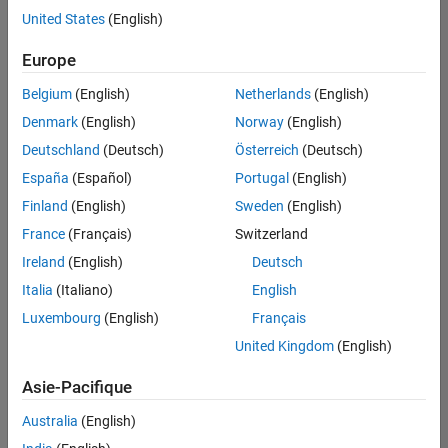
United States
(English)
Enregistrer
les offres
d’emploi
sélectionnées
Europe
Belgium
(English)
Netherlands
(English)
Les
Denmark
(English)
Norway
(English)
descriptions
Deutschland
(Deutsch)
Österreich
(Deutsch)
de
España
(Español)
Portugal
(English)
poste
n’ont
Finland
(English)
Sweden
(English)
pas
France
(Français)
Switzerland
toutes
Ireland
(English)
Deutsch
été
traduites.
Italia
(Italiano)
English
Effectuez
Luxembourg
(English)
Français
une
United Kingdom
(English)
recherche
par
Asie-Pacifique
lieu
pour
Australia
(English)
trouver