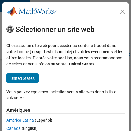
Passer au contenu
Votre
carrière
Sélectionner un site web
chez
MathWorks
Choisissez un site web pour accéder au contenu traduit dans
votre langue (lorsqu'il est disponible) et voir les événements et les
Accueil
Explorer nos opportunités
Adresses de nos bureaux
Étudi
offres locales. D’après votre position, nous vous recommandons
Activer/désactiver l'affichage du menu d
de sélectionner la région suivante :
United States
.
Contenu principal
FILTRER PAR
United States
Technologies de l’information
+
4
Ingénierie de la qualité
Vous pouvez également sélectionner un site web dans la liste
suivante :
Ingénierie des versions
Rédaction technique
Amériques
Applications et services web
América Latina
(Español)
Trier par
Canada
(English)