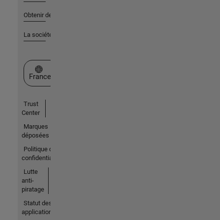
Obtenir de l'aide
La société
Sélectionner un site web
France
Trust
Center
Marques
déposées
Politique de
confidentialité
Lutte
anti-
piratage
Statut des
applications