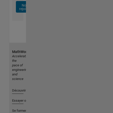
Nous
rejoindre
MathWorks
Accelerating
the
pace of
engineering
and
science
Découvrir les produits
Essayer ou acheter
Se former