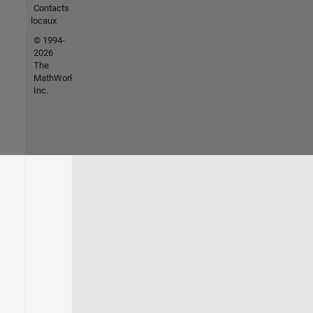
Contacts
locaux
© 1994-
2026
The
MathWorks,
Inc.