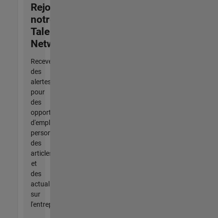
Rejoignez
notre
Talent
Network
Recevez
des
alertes
pour
des
opportunités
d'emploi
personnalisées,
des
articles
et
des
actualités
sur
l'entreprise.