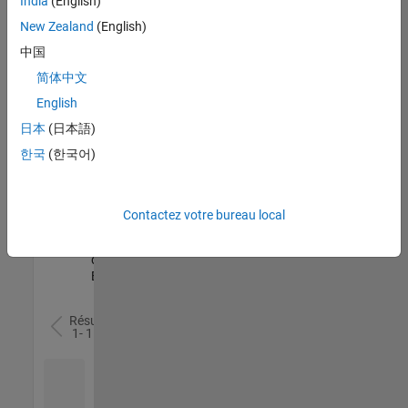
India
(English)
l’ensemble
New Zealand
(English)
des
opportunités
中国
de
简体中文
votre
English
région.
日本
(日本語)
한국
(한국어)
Senior Software Quality Engineer
Senior
Software
Quality
Engineer
Contactez votre bureau local
FR-Meudon
|
Ingénierie de la
qualité |
Expérimenté(e)
Résultats
1- 1 de
1