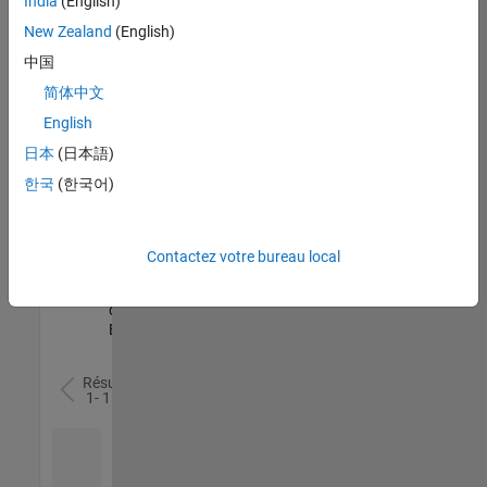
India
(English)
l’ensemble
New Zealand
(English)
des
opportunités
中国
de
简体中文
votre
English
région.
日本
(日本語)
한국
(한국어)
Senior Software Quality Engineer
Senior
Software
Quality
Engineer
Contactez votre bureau local
FR-Meudon
|
Ingénierie de la
qualité |
Expérimenté(e)
Résultats
1- 1 de
1