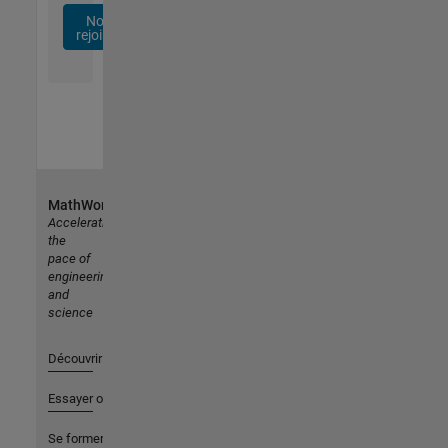
Nous
rejoindre
MathWorks
Accelerating
the
pace of
engineering
and
science
Découvrir les produits
Essayer ou acheter
Se former