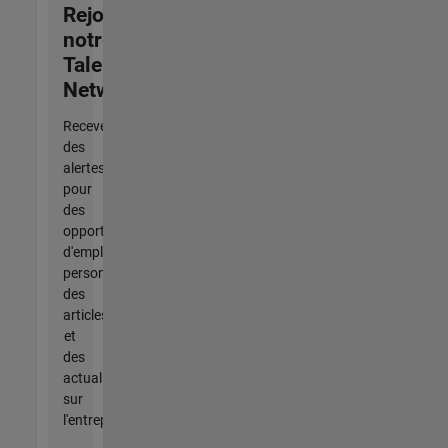
Rejoignez
notre
Talent
Network
Recevez
des
alertes
pour
des
opportunités
d'emploi
personnalisées,
des
articles
et
des
actualités
sur
l'entreprise.