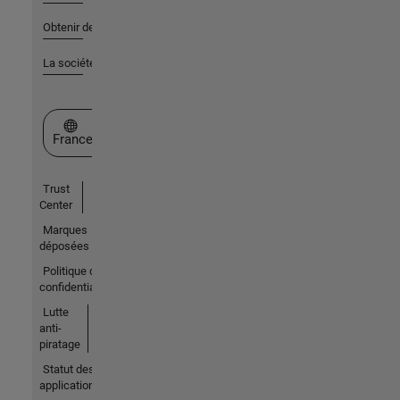
Obtenir de l'aide
La société
Sélectionner un site web
France
Trust
Center
Marques
déposées
Politique de
confidentialité
Lutte
anti-
piratage
Statut des
applications