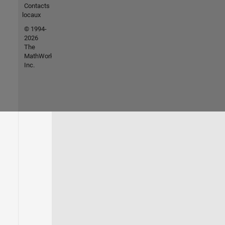
Contacts
locaux
© 1994-
2026
The
MathWorks,
Inc.