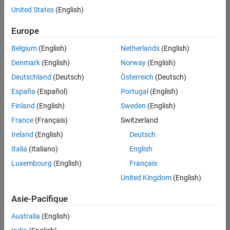
United States
(English)
Enregistrer
les offres
d’emploi
sélectionnées
Europe
Belgium
(English)
Netherlands
(English)
Les
Denmark
(English)
Norway
(English)
descriptions
Deutschland
(Deutsch)
Österreich
(Deutsch)
de
España
(Español)
Portugal
(English)
poste
n’ont
Finland
(English)
Sweden
(English)
pas
France
(Français)
Switzerland
toutes
Ireland
(English)
Deutsch
été
traduites.
Italia
(Italiano)
English
Effectuez
Luxembourg
(English)
Français
une
United Kingdom
(English)
recherche
par
Asie-Pacifique
lieu
pour
Australia
(English)
trouver