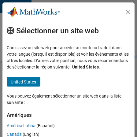
Passer au contenu
Votre
carrière
Sélectionner un site web
chez
MathWorks
Choisissez un site web pour accéder au contenu traduit dans
votre langue (lorsqu'il est disponible) et voir les événements et les
Accueil
Explorer nos opportunités
Adresses de nos bureaux
Étudi
offres locales. D’après votre position, nous vous recommandons
Activer/désactiver l'affichage du menu d
de sélectionner la région suivante :
United States
.
Contenu principal
FILTRER PAR
United States
Programme destiné aux nouvelles carrières (EDG)
+
4
Développement de produits
Vous pouvez également sélectionner un site web dans la liste
suivante :
Gestion des programmes
Ingénierie de la qualité
Amériques
Rédaction technique
América Latina
(Español)
Trier par
Canada
(English)