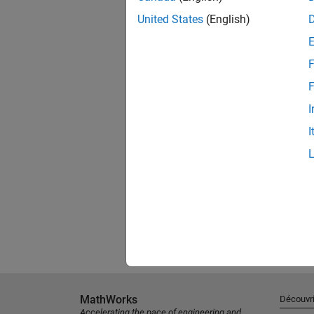
United States
(English)
F
F
I
I
MathWorks
Découvri
Accelerating the pace of engineering and