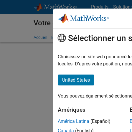
Passer au contenu
Produits
Solution
Votre carrière chez MathWorks
Sélectionner un 
Accueil
Explorer nos opportunités
Adresses de no
Choisissez un site web pour accéder 
FILTRER
locales. D’après votre position, no
United States
Actuell
Vous pou
Vous pouvez également sélectionner 
d'offre q
opportun
Amériques
Les desc
América Latina
(Español)
opportun
Canada
(English)