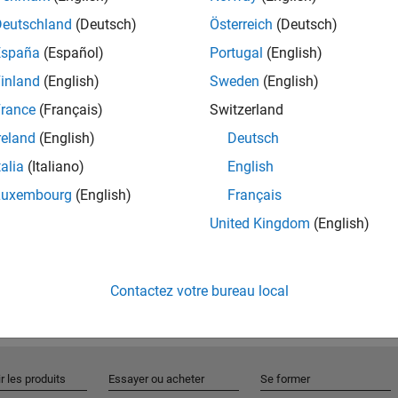
Deutschland
(Deutsch)
Österreich
(Deutsch)
España
(Español)
Portugal
(English)
Rejo
inland
(English)
Sweden
(English)
rance
(Français)
Switzerland
Recevez 
reland
(English)
Deutsch
personn
talia
(Italiano)
English
Luxembourg
(English)
Français
United Kingdom
(English)
Contactez votre bureau local
r les produits
Essayer ou acheter
Se former