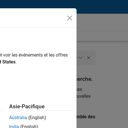
t voir les événements et les offres
eloppement de produits
+
3
d States
.
ervices web
espondant à vos critères de recherche.
emploi
. Si malgré tout vous ne trouvez pas
ents
pour vous tenir au courant des nouvelles
Asie-Pacifique
 recherche par lieu pour trouver l’ensemble des
Australia
(English)
India
(English)