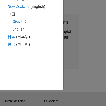
New Zealand
(English)
中国
ignez notre Talent Network
简体中文
English
des alertes pour des opportunités d'emploi
日本
(日本語)
alisées, des articles et des actualités sur
l'entreprise.
한국
(한국어)
Nous rejoindre
Obtenir de l'aide
La société