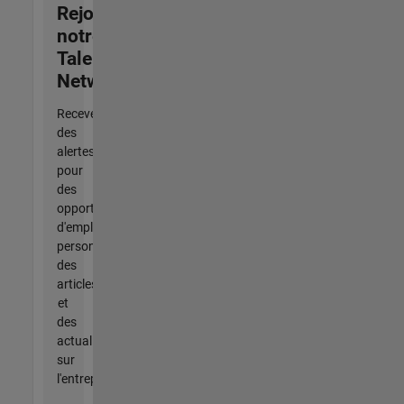
Rejoignez
notre
Talent
Network
Recevez
des
alertes
pour
des
opportunités
d'emploi
personnalisées,
des
articles
et
des
actualités
sur
l'entreprise.