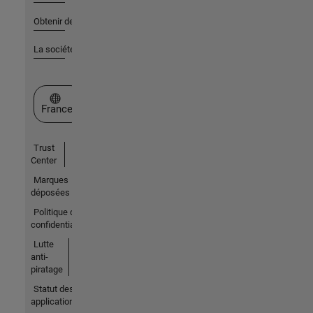
Obtenir de l'aide
La société
Sélectionner un site web
France
Trust
Center
Marques
déposées
Politique de
confidentialité
Lutte
anti-
piratage
Statut des
applications