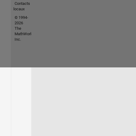
Contacts
locaux
© 1994-
2026
The
MathWorks,
Inc.