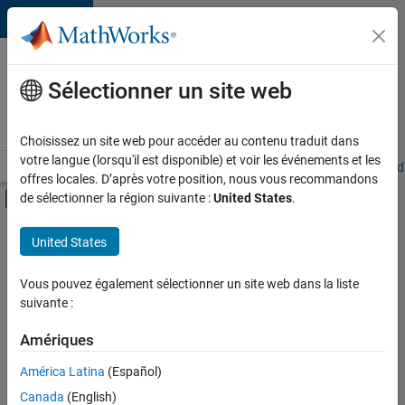
Passer au contenu
Votre
carrière
Sélectionner un site web
chez
MathWorks
Choisissez un site web pour accéder au contenu traduit dans
votre langue (lorsqu'il est disponible) et voir les événements et les
Accueil
Explorer nos opportunités
Adresses de nos bureaux
Étudi
offres locales. D’après votre position, nous vous recommandons
Activer/désactiver l'affichage du menu d
de sélectionner la région suivante :
United States
.
Contenu principal
FILTRER PAR
United States
Programme destiné aux nouvelles carrières (EDG)
+
4
Infrastructure et architecture
Vous pouvez également sélectionner un site web dans la liste
suivante :
Ingénierie de la qualité
Ingénierie des versions
Amériques
Ingénierie des processus logiciels
América Latina
(Español)
Trier par
Canada
(English)