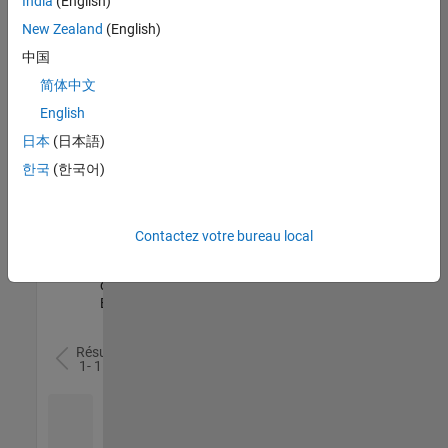
India
(English)
l’ensemble
New Zealand
(English)
des
opportunités
中国
de
简体中文
votre
English
région.
日本
(日本語)
한국
(한국어)
Senior Software Quality Engineer
Senior
Software
Quality
Engineer
Contactez votre bureau local
FR-Meudon
|
Ingénierie de la
qualité |
Expérimenté(e)
Résultats
1- 1 de
1