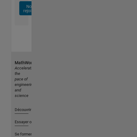
Nous
rejoindre
MathWorks
Accelerating
the
pace of
engineering
and
science
Découvrir les produits
Essayer ou acheter
Se former