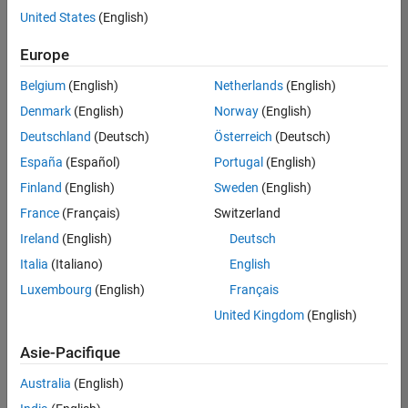
United States
(English)
Enregistrer
les offres
d’emploi
sélectionnées
Europe
Belgium
(English)
Netherlands
(English)
Les
Denmark
(English)
Norway
(English)
descriptions
Deutschland
(Deutsch)
Österreich
(Deutsch)
de
España
(Español)
Portugal
(English)
poste
n’ont
Finland
(English)
Sweden
(English)
pas
France
(Français)
Switzerland
toutes
Ireland
(English)
Deutsch
été
traduites.
Italia
(Italiano)
English
Effectuez
Luxembourg
(English)
Français
une
United Kingdom
(English)
recherche
par
Asie-Pacifique
lieu
pour
Australia
(English)
trouver