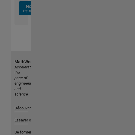
Nous
rejoindre
MathWorks
Accelerating
the
pace of
engineering
and
science
Découvrir les produits
Essayer ou acheter
Se former