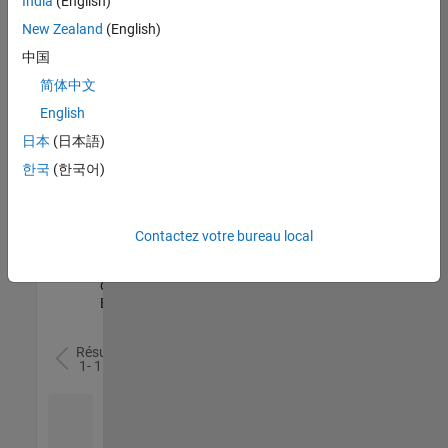
India
(English)
l’ensemble
New Zealand
(English)
des
opportunités
中国
de
简体中文
votre
English
région.
日本
(日本語)
한국
(한국어)
Senior Software Quality Engineer
Senior
Software
Quality
Engineer
Contactez votre bureau local
FR-Meudon
|
Ingénierie de la
qualité |
Expérimenté(e)
Résultats
1- 1 de
1