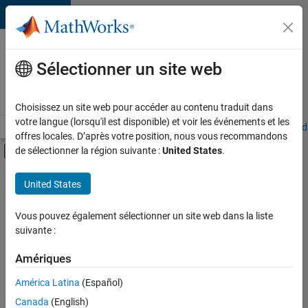
Passer au contenu
Votre
carrière
Sélectionner un site web
chez
MathWorks
Choisissez un site web pour accéder au contenu traduit dans
votre langue (lorsqu'il est disponible) et voir les événements et les
Accueil
Explorer nos opportunités
Adresses de nos bureaux
Étudi
offres locales. D’après votre position, nous vous recommandons
Activer/désactiver l'affichage du menu d
de sélectionner la région suivante :
United States
.
Contenu principal
FILTRER PAR
United States
Programme destiné aux nouvelles carrières (EDG)
+
4
Globalisation
Vous pouvez également sélectionner un site web dans la liste
suivante :
Ingénierie de la qualité
Ingénierie des versions
Amériques
Applications et services web
América Latina
(Español)
Trier par
Canada
(English)