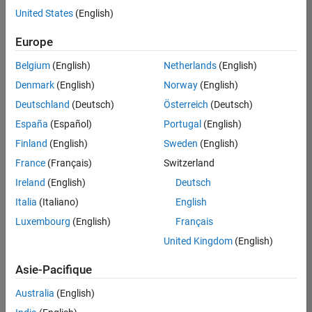
United States
(English)
Enregistrer
les offres
d’emploi
sélectionnées
Europe
Belgium
(English)
Netherlands
(English)
Les
Denmark
(English)
Norway
(English)
descriptions
Deutschland
(Deutsch)
Österreich
(Deutsch)
de
España
(Español)
Portugal
(English)
poste
n’ont
Finland
(English)
Sweden
(English)
pas
France
(Français)
Switzerland
toutes
Ireland
(English)
Deutsch
été
traduites.
Italia
(Italiano)
English
Effectuez
Luxembourg
(English)
Français
une
United Kingdom
(English)
recherche
par
Asie-Pacifique
lieu
pour
Australia
(English)
trouver