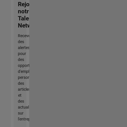
Rejoignez
notre
Talent
Network
Recevez
des
alertes
pour
des
opportunités
d'emploi
personnalisées,
des
articles
et
des
actualités
sur
l'entreprise.