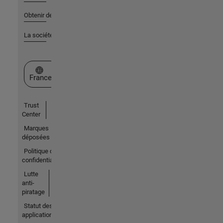
Obtenir de l'aide
La société
Sélectionner un site web
France
Trust
Center
Marques
déposées
Politique de
confidentialité
Lutte
anti-
piratage
Statut des
applications