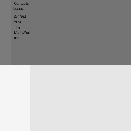
Contacts
locaux
© 1994-
2026
The
MathWorks,
Inc.