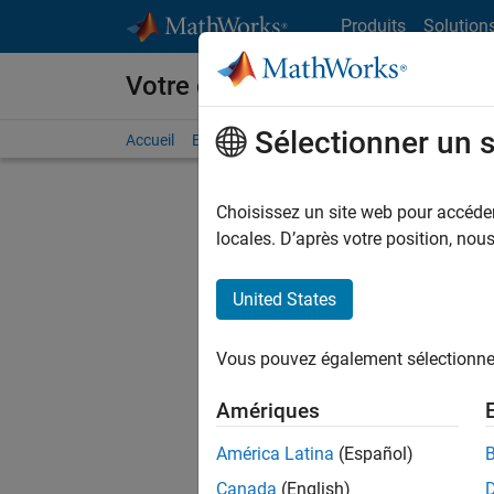
Passer au contenu
Produits
Solution
Votre carrière chez MathWorks
Sélectionner un 
Accueil
Explorer nos opportunités
Adresses de no
Choisissez un site web pour accéder 
FILTRER
locales. D’après votre position, no
United States
Trier p
Vous pouvez également sélectionner 
Enregistr
Amériques
América Latina
(Español)
Les desc
Canada
(English)