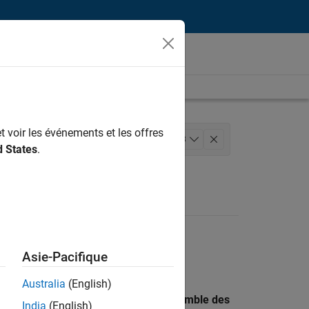
t voir les événements et les offres
ierie de la qualité
+
3
d States
.
ur
Asie-Pacifique
Australia
(English)
 recherche par lieu pour trouver l’ensemble des
India
(English)