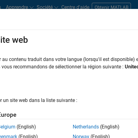
s
Apprendre
Société
Centre d'aide
Obtenir MATLAB
site web
s bureaux
Étudiants et carrières
Ressources
Compte candidat
au contenu traduit dans votre langue (lorsqu'il est disponible) e
 PAR
Applications et outils commerciaux
Développement de produits
Ingén
us vous recommandons de sélectionner la région suivante :
Unite
Ingénierie des versions
Rédaction technique
Expérience utilisate
ar
un site web dans la liste suivante :
er les offres d’emploi
sélectionnées
Europe
Belgium
(English)
Netherlands
(English)
riptions de poste n’ont pas toutes été traduites. Effectuez une
Denmark
(English)
Norway
(English)