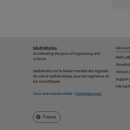
MathWorks
Découvri
Accelerating the pace of engineering and
MATLAB
science
Simulink
MathWorks est le leader mondial des logiciels
Version 
de calcul mathématique pour les ingénieurs et
Support
les scientifiques.
File Exc
Vous avez besoin d'aide ?
Contactez-nous
Sélectionner un site web
France