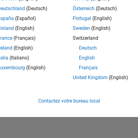
ités de votre région.
Deutschland
(Deutsch)
Österreich
(Deutsch)
España
(Español)
Portugal
(English)
or Software Quality Engineer
Senior Software Quality Engineer
inland
(English)
Sweden
(English)
FR-Meudon
| Ingénierie de la qualité | Expérimenté(e)
rance
(Français)
Switzerland
Leverage your C/C++ development skills to design and develop te
automated test suites, Hands-on testing for Polyspace.
reland
(English)
Deutsch
talia
(Italiano)
English
ltats 1- 1 de
1
Luxembourg
(English)
Français
United Kingdom
(English)
Rejo
Recevez 
Contactez votre bureau local
personn