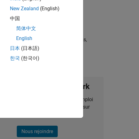
New Zealand
(English)
中国
简体中文
English
st strategies, scalable test frameworks,
日本
(日本語)
한국
(한국어)
ignez notre Talent Network
des alertes pour des opportunités d'emploi
alisées, des articles et des actualités sur
l'entreprise.
Nous rejoindre