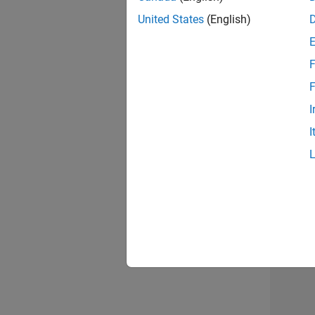
opportun
United States
(English)
Seni
F
F
I
I
Résu