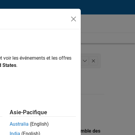
t voir les événements et les offres
lité
Ingénierie des versions
+
1
d States
.
Asie-Pacifique
Australia
(English)
 recherche par lieu pour trouver l’ensemble des
India
(English)