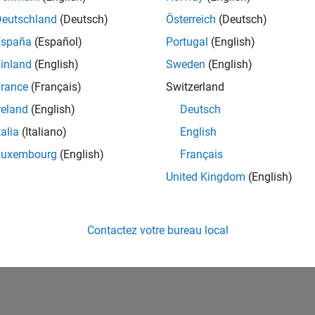
ités de votre région.
Deutschland
(Deutsch)
Österreich
(Deutsch)
España
(Español)
Portugal
(English)
or Software Quality Engineer
Senior Software Quality Engineer
inland
(English)
Sweden
(English)
FR-Meudon
| Ingénierie de la qualité | Expérimenté(e)
rance
(Français)
Switzerland
Leverage your C/C++ development skills to design and develop te
automated test suites, Hands-on testing for Polyspace.
reland
(English)
Deutsch
talia
(Italiano)
English
ltats 1- 1 de
1
Luxembourg
(English)
Français
United Kingdom
(English)
Rejo
Recevez 
Contactez votre bureau local
personn