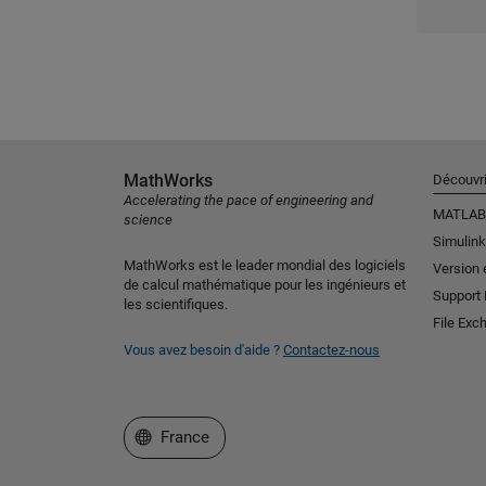
MathWorks
Découvri
Accelerating the pace of engineering and
MATLAB
science
Simulink
MathWorks est le leader mondial des logiciels
Version 
de calcul mathématique pour les ingénieurs et
Support
les scientifiques.
File Exc
Vous avez besoin d'aide ?
Contactez-nous
Sélectionner un site web
France