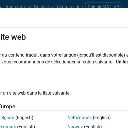
s
Apprendre
Société
Centre d'aide
Obtenir MATLAB
site web
s bureaux
Étudiants et carrières
Ressources
Compte candidat
au contenu traduit dans votre langue (lorsqu'il est disponible) e
 PAR
Support avancé
Infrastructure et architecture
Ingénierie de la qua
us vous recommandons de sélectionner la région suivante :
Unite
Ingénierie des processus logiciels
ar
un site web dans la liste suivante :
er les offres d’emploi
sélectionnées
Europe
Belgium
(English)
Netherlands
(English)
riptions de poste n’ont pas toutes été traduites. Effectuez une
Denmark
(English)
Norway
(English)