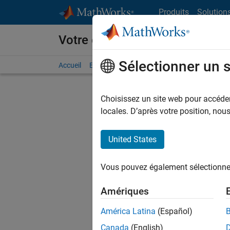
Passer au contenu
Produits
Solution
Votre carrière chez MathWorks
Sélectionner un 
Accueil
Explorer nos opportunités
Adresses de no
Choisissez un site web pour accéder 
FILTRER
locales. D’après votre position, no
United States
Trier p
Vous pouvez également sélectionner 
Enregistr
Amériques
América Latina
(Español)
Les desc
Canada
(English)