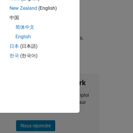
New Zealand
(English)
中国
简体中文
English
st strategies, scalable test frameworks,
日本
(日本語)
한국
(한국어)
ignez notre Talent Network
des alertes pour des opportunités d'emploi
alisées, des articles et des actualités sur
l'entreprise.
Nous rejoindre