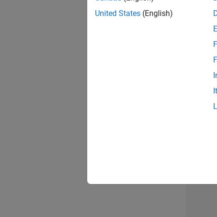
opportun
United States
(English)
Seni
F
F
I
I
Résu