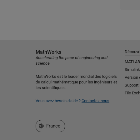
MathWorks
Découvri
Accelerating the pace of engineering and
MATLAB
science
Simulink
MathWorks est le leader mondial des logiciels
Version 
de calcul mathématique pour les ingénieurs et
Support
les scientifiques.
File Exc
Vous avez besoin d'aide ?
Contactez-nous
Sélectionner un site web
France