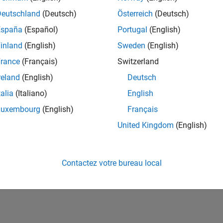
ités de votre région.
Deutschland
(Deutsch)
Österreich
(Deutsch)
España
(Español)
Portugal
(English)
or Software Quality Engineer
Senior Software Quality Engineer
inland
(English)
Sweden
(English)
FR-Meudon
| Ingénierie de la qualité | Expérimenté(e)
rance
(Français)
Switzerland
Leverage your C/C++ development skills to design and develop te
automated test suites, Hands-on testing for Polyspace.
reland
(English)
Deutsch
talia
(Italiano)
English
ltats 1- 1 de
1
Luxembourg
(English)
Français
United Kingdom
(English)
Rejo
Recevez 
Contactez votre bureau local
personn