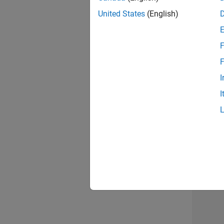
opportun
United States
(English)
Seni
F
F
I
I
Résu