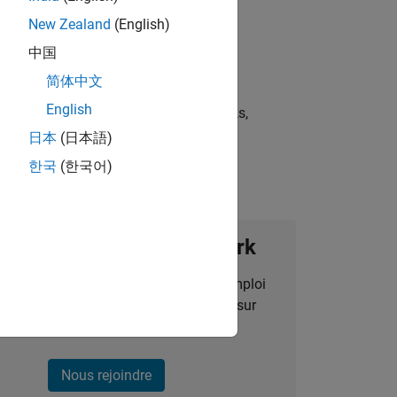
New Zealand
(English)
中国
简体中文
English
st strategies, scalable test frameworks,
日本
(日本語)
한국
(한국어)
ignez notre Talent Network
des alertes pour des opportunités d'emploi
alisées, des articles et des actualités sur
l'entreprise.
Nous rejoindre