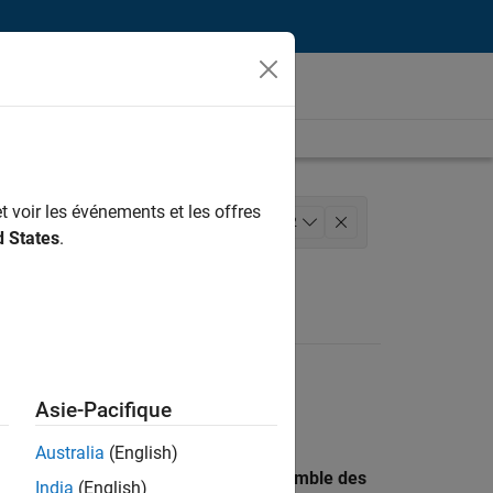
t voir les événements et les offres
Ingénierie de la qualité
+
2
d States
.
Asie-Pacifique
Australia
(English)
 recherche par lieu pour trouver l’ensemble des
India
(English)