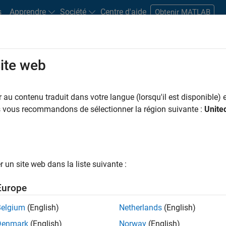
s
Apprendre
Société
Centre d'aide
Obtenir MATLAB
site web
s bureaux
Étudiants et carrières
Ressources
Compte candidat
au contenu traduit dans votre langue (lorsqu'il est disponible) e
 PAR
Programme destiné aux nouvelles carrières (EDG)
Support avancé
Globalisation
us vous recommandons de sélectionner la région suivante :
Unite
Ingénierie des versions
Ingénierie des processus logiciels
ar
un site web dans la liste suivante :
er les offres d’emploi
sélectionnées
Europe
Belgium
(English)
Netherlands
(English)
riptions de poste n’ont pas toutes été traduites. Effectuez une
Denmark
(English)
Norway
(English)