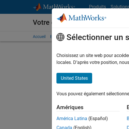
Passer au contenu
Produits
Solution
Votre carrière chez MathWorks
Sélectionner un 
Accueil
Explorer nos opportunités
Adresses de no
Choisissez un site web pour accéder 
FILTRER
locales. D’après votre position, no
United States
Trier p
Vous pouvez également sélectionner 
Enregistr
Amériques
América Latina
(Español)
Les desc
Canada
(English)