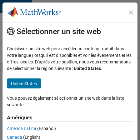
Passer au contenu
Votre
carrière
Sélectionner un site web
chez
MathWorks
Choisissez un site web pour accéder au contenu traduit dans
votre langue (lorsqu'il est disponible) et voir les événements et les
Accueil
Explorer nos opportunités
Adresses de nos bureaux
Étudi
offres locales. D’après votre position, nous vous recommandons
Activer/désactiver l'affichage du menu d
de sélectionner la région suivante :
United States
.
Contenu principal
FILTRER PAR
United States
Programme destiné aux nouvelles carrières (EDG)
+
5
Infrastructure et architecture
Vous pouvez également sélectionner un site web dans la liste
suivante :
Gestion des programmes
Ingénierie de la qualité
Amériques
Ingénierie des versions
América Latina
(Español)
Trier par
Rédaction technique
Canada
(English)