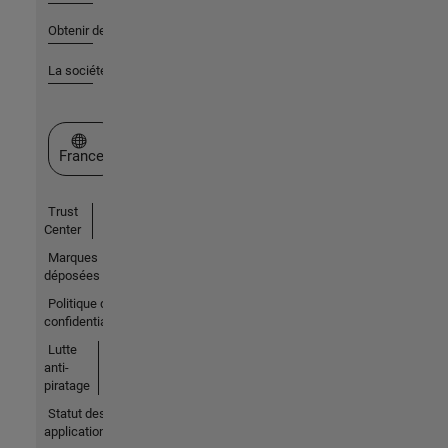
Obtenir de l'aide
La société
Sélectionner un site web
France
Trust
Center
Marques
déposées
Politique de
confidentialité
Lutte
anti-
piratage
Statut des
applications