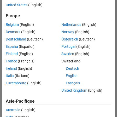
United States
(English)
Enregistrer
les offres
d’emploi
sélectionnées
Europe
Belgium
(English)
Netherlands
(English)
Les
Denmark
(English)
Norway
(English)
descriptions
Deutschland
(Deutsch)
Österreich
(Deutsch)
de
España
(Español)
Portugal
(English)
poste
n’ont
Finland
(English)
Sweden
(English)
pas
France
(Français)
Switzerland
toutes
Ireland
(English)
Deutsch
été
traduites.
Italia
(Italiano)
English
Effectuez
Luxembourg
(English)
Français
une
United Kingdom
(English)
recherche
par
Asie-Pacifique
lieu
pour
Australia
(English)
trouver