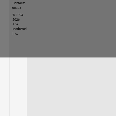
Contacts
locaux
© 1994-
2026
The
MathWorks,
Inc.