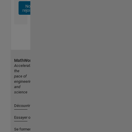
Nous
rejoindre
MathWorks
Accelerating
the
pace of
engineering
and
science
Découvrir les produits
Essayer ou acheter
Se former