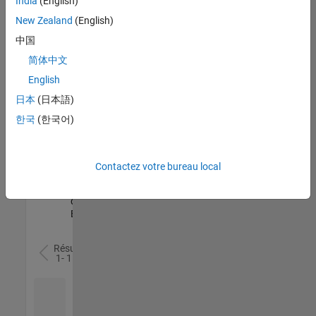
India
(English)
l’ensemble
New Zealand
(English)
des
opportunités
中国
de
简体中文
votre
English
région.
日本
(日本語)
한국
(한국어)
Senior Software Quality Engineer
Senior
Software
Quality
Engineer
Contactez votre bureau local
FR-Meudon
|
Ingénierie de la
qualité |
Expérimenté(e)
Résultats
1- 1 de
1