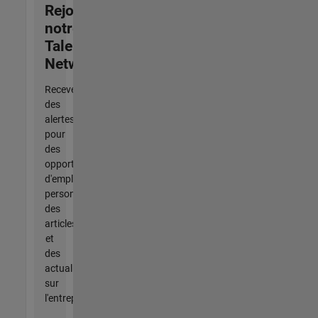
Rejoignez
notre
Talent
Network
Recevez
des
alertes
pour
des
opportunités
d'emploi
personnalisées,
des
articles
et
des
actualités
sur
l'entreprise.