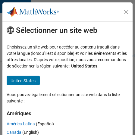
Passer au contenu
Votre
carrière
Sélectionner un site web
chez
MathWorks
Choisissez un site web pour accéder au contenu traduit dans
votre langue (lorsqu'il est disponible) et voir les événements et les
Accueil
Explorer nos opportunités
Adresses de nos bureaux
Étudi
offres locales. D’après votre position, nous vous recommandons
Activer/désactiver l'affichage du menu d
de sélectionner la région suivante :
United States
.
Contenu principal
FILTRER PAR
United States
Programme destiné aux nouvelles carrières (EDG)
+
4
Infrastructure et architecture
Vous pouvez également sélectionner un site web dans la liste
suivante :
Gestion des programmes
Ingénierie de la qualité
Amériques
Ingénierie des versions
Actuellement,
América Latina
(Español)
il n’y a
Canada
(English)
aucune