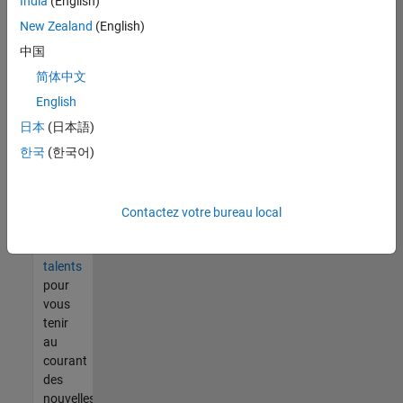
India
(English)
tout
vous
New Zealand
(English)
ne
中国
trouvez
简体中文
pas
d'offre
English
qui
日本
(日本語)
corresponde
한국
(한국어)
à vos
qualifications,
rejoignez
notre
Contactez votre bureau local
réseau
de
talents
pour
vous
tenir
au
courant
des
nouvelles