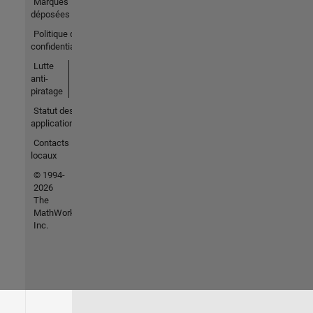
Marques
déposées
Politique de
confidentialité
Lutte
anti-
piratage
Statut des
applications
Contacts
locaux
© 1994-
2026
The
MathWorks,
Inc.