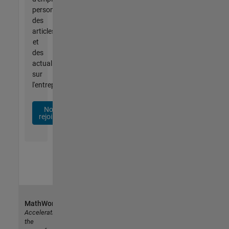
personnalisées,
des
articles
et
des
actualités
sur
l'entreprise.
Nous
rejoindre
MathWorks
Accelerating
the