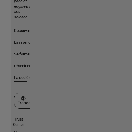
pace of
engineering
and
science
Découvrir les produits
Essayer ou acheter
Se former
Obtenir de l'aide
La société
Sélectionner un site web
France
Trust
Center