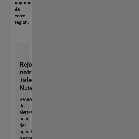
opportunités
de
votre
région.
Rejoignez
notre
Talent
Network
Recevez
des
alertes
pour
des
opportunités
d'emploi