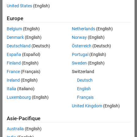
offre
United States
(English)
d'emploi
disponible
Europe
correspondant
à vos
Belgium
(English)
Netherlands
(English)
critères
Denmark
(English)
Norway
(English)
de
recherche.
Deutschland
(Deutsch)
Österreich
(Deutsch)
Vous
España
(Español)
Portugal
(English)
pouvez
Finland
(English)
Sweden
(English)
élargir
France
(Français)
Switzerland
votre
recherche
Ireland
(English)
Deutsch
ou
Italia
(Italiano)
English
afficher
Luxembourg
(English)
Français
l’ensemble
des
United Kingdom
(English)
offres
Asie-Pacifique
d'emploi
.
Si
Australia
(English)
malgré