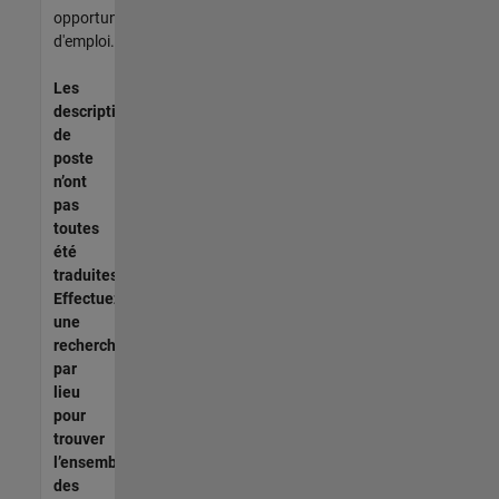
opportunités
d'emploi.
Les
descriptions
de
poste
n’ont
pas
toutes
été
traduites.
Effectuez
une
recherche
par
lieu
pour
trouver
l’ensemble
des