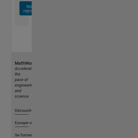
Nous
rejoindre
MathWorks
Accelerating
the
pace of
engineering
and
science
Découvrir les produits
Essayer ou acheter
Se former