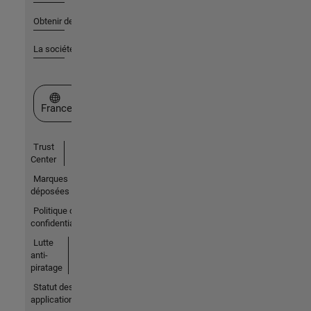
Obtenir de l'aide
La société
Sélectionner un site web
France
Trust
Center
Marques
déposées
Politique de
confidentialité
Lutte
anti-
piratage
Statut des
applications