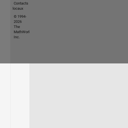
Contacts
locaux
© 1994-
2026
The
MathWorks,
Inc.