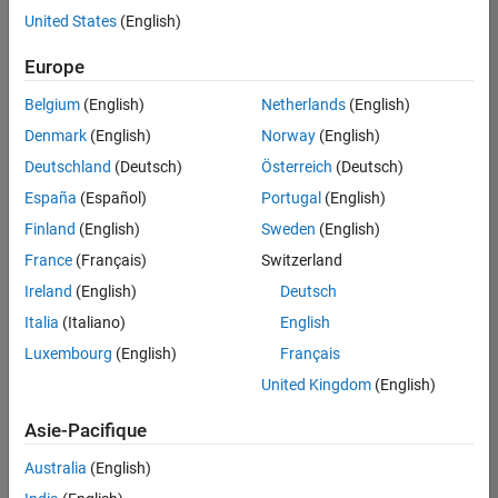
United States
(English)
Enregistrer
les offres
d’emploi
sélectionnées
Europe
Belgium
(English)
Netherlands
(English)
Les
Denmark
(English)
Norway
(English)
descriptions
Deutschland
(Deutsch)
Österreich
(Deutsch)
de
España
(Español)
Portugal
(English)
poste
n’ont
Finland
(English)
Sweden
(English)
pas
France
(Français)
Switzerland
toutes
Ireland
(English)
Deutsch
été
traduites.
Italia
(Italiano)
English
Effectuez
Luxembourg
(English)
Français
une
United Kingdom
(English)
recherche
par
Asie-Pacifique
lieu
pour
Australia
(English)
trouver