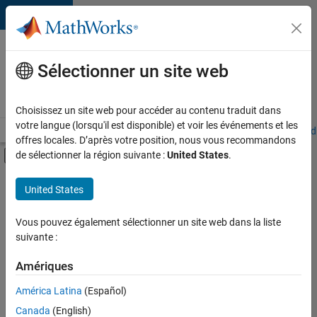
Passer au contenu
Votre
carrière
Sélectionner un site web
chez
MathWorks
Choisissez un site web pour accéder au contenu traduit dans
votre langue (lorsqu'il est disponible) et voir les événements et les
Accueil
Explorer nos opportunités
Adresses de nos bureaux
Étudi
offres locales. D’après votre position, nous vous recommandons
Activer/désactiver l'affichage du menu d
de sélectionner la région suivante :
United States
.
Contenu principal
FILTRER PAR
United States
Programme destiné aux nouvelles carrières (EDG)
+
4
Infrastructure et architecture
Vous pouvez également sélectionner un site web dans la liste
suivante :
Gestion des programmes
Ingénierie de la qualité
Amériques
Rédaction technique
América Latina
(Español)
Trier par
Canada
(English)