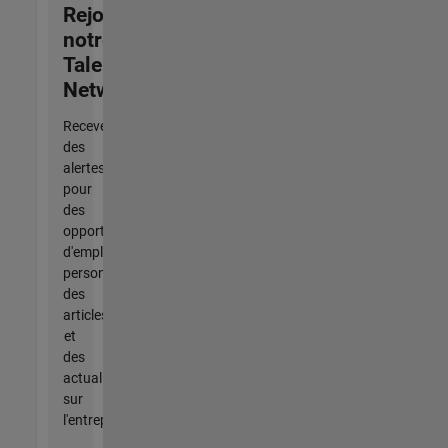
Rejoignez
notre
Talent
Network
Recevez
des
alertes
pour
des
opportunités
d'emploi
personnalisées,
des
articles
et
des
actualités
sur
l'entreprise.