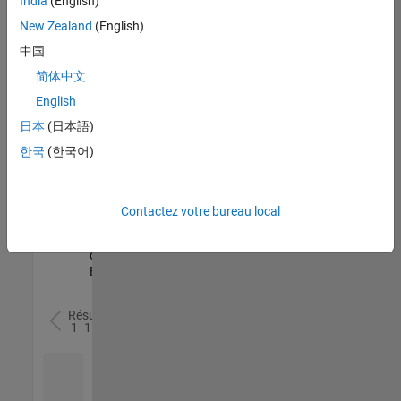
India
(English)
l’ensemble
New Zealand
(English)
des
opportunités
中国
de
简体中文
votre
English
région.
日本
(日本語)
한국
(한국어)
Senior Software Quality Engineer
Senior
Software
Quality
Engineer
Contactez votre bureau local
FR-Meudon
|
Ingénierie de la
qualité |
Expérimenté(e)
Résultats
1- 1 de
1