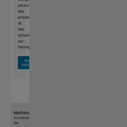
personnalisées,
des
articles
et
des
actualités
sur
l'entreprise.
Nous
rejoindre
MathWorks
Accelerating
the