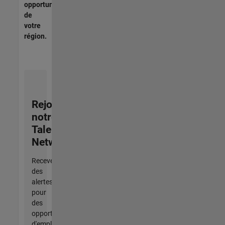
opportunités
de
votre
région.
Rejoignez
notre
Talent
Network
Recevez
des
alertes
pour
des
opportunités
d'emploi