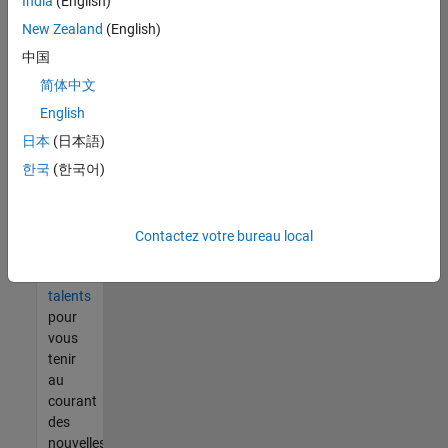
India
(English)
tout
vous
New Zealand
(English)
ne
中国
trouvez
简体中文
pas
d'offre
English
qui
日本
(日本語)
corresponde
한국
(한국어)
à vos
qualifications,
rejoignez
notre
Contactez votre bureau local
réseau
de
talents
pour
vous
tenir
au
courant
des
nouvelles