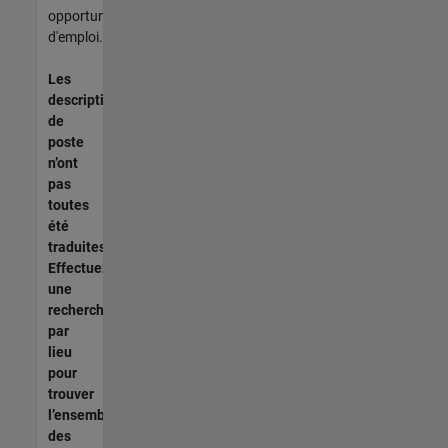
opportunités
d'emploi.
Les
descriptions
de
poste
n’ont
pas
toutes
été
traduites.
Effectuez
une
recherche
par
lieu
pour
trouver
l’ensemble
des