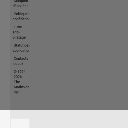
Marques
déposées
Politique de
confidentialité
Lutte
anti-
piratage
Statut des
applications
Contacts
locaux
© 1994-
2026
The
MathWorks,
Inc.