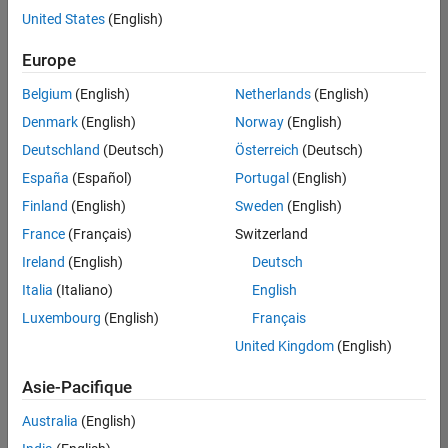
offre
United States
(English)
d'emploi
disponible
Europe
correspondant
à vos
Belgium
(English)
Netherlands
(English)
critères
Denmark
(English)
Norway
(English)
de
recherche.
Deutschland
(Deutsch)
Österreich
(Deutsch)
Vous
España
(Español)
Portugal
(English)
pouvez
Finland
(English)
Sweden
(English)
élargir
France
(Français)
Switzerland
votre
recherche
Ireland
(English)
Deutsch
ou
Italia
(Italiano)
English
afficher
Luxembourg
(English)
Français
l’ensemble
des
United Kingdom
(English)
offres
Asie-Pacifique
d'emploi
.
Si
Australia
(English)
malgré