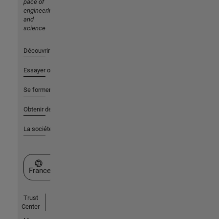
pace of
engineering
and
science
Découvrir les produits
Essayer ou acheter
Se former
Obtenir de l'aide
La société
Sélectionner un site web
France
Trust
Center