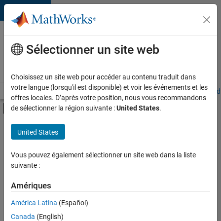
Passer au contenu
Votre
carrière
Sélectionner un site web
chez
MathWorks
Choisissez un site web pour accéder au contenu traduit dans
votre langue (lorsqu'il est disponible) et voir les événements et les
Accueil
Explorer nos opportunités
Adresses de nos bureaux
Étudi
offres locales. D’après votre position, nous vous recommandons
Activer/désactiver l'affichage du menu d
de sélectionner la région suivante :
United States
.
Contenu principal
FILTRER PAR
United States
Stages
+
1
Rédaction technique
Vous pouvez également sélectionner un site web dans la liste
suivante :
Amériques
Actuellement,
América Latina
(Español)
il n’y a
Canada
(English)
aucune