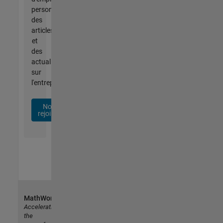
personnalisées,
des
articles
et
des
actualités
sur
l'entreprise.
Nous
rejoindre
MathWorks
Accelerating
the