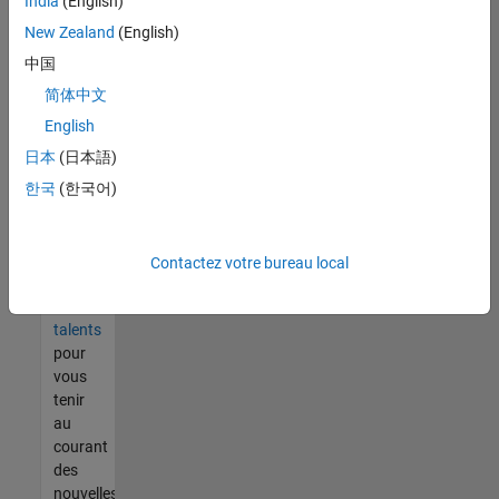
India
(English)
tout
vous
New Zealand
(English)
ne
中国
trouvez
简体中文
pas
d'offre
English
qui
日本
(日本語)
corresponde
한국
(한국어)
à vos
qualifications,
rejoignez
notre
Contactez votre bureau local
réseau
de
talents
pour
vous
tenir
au
courant
des
nouvelles