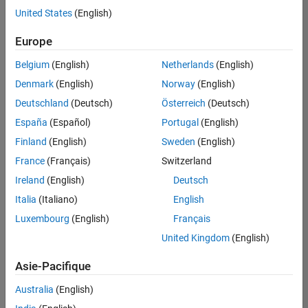
Ingénierie des processus logiciels
offre
United States
(English)
d'emploi
disponible
Europe
correspondant
à vos
Belgium
(English)
Netherlands
(English)
critères
Denmark
(English)
Norway
(English)
de
recherche.
Deutschland
(Deutsch)
Österreich
(Deutsch)
Vous
España
(Español)
Portugal
(English)
pouvez
Finland
(English)
Sweden
(English)
élargir
France
(Français)
Switzerland
votre
recherche
Ireland
(English)
Deutsch
ou
Italia
(Italiano)
English
afficher
Luxembourg
(English)
Français
l’ensemble
des
United Kingdom
(English)
offres
Asie-Pacifique
d'emploi
.
Si
Australia
(English)
malgré