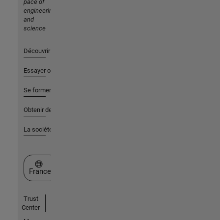
pace of
engineering
and
science
Découvrir les produits
Essayer ou acheter
Se former
Obtenir de l'aide
La société
Sélectionner un site web
France
Trust
Center