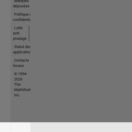
Marques
déposées
Politique de
confidentialité
Lutte
anti-
piratage
Statut des
applications
Contacts
locaux
© 1994-
2026
The
MathWorks,
Inc.