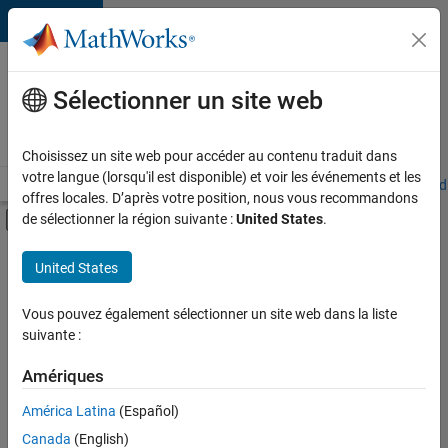
Passer au contenu
Votre
carrière
Sélectionner un site web
chez
MathWorks
Choisissez un site web pour accéder au contenu traduit dans
votre langue (lorsqu'il est disponible) et voir les événements et les
Accueil
Explorer nos opportunités
Adresses de nos bureaux
Étudi
offres locales. D’après votre position, nous vous recommandons
Activer/désactiver l'affichage du menu d
de sélectionner la région suivante :
United States
.
Contenu principal
FILTRER PAR
United States
Stages
+
6
Programme destiné aux nouvelles carrières (EDG)
Vous pouvez également sélectionner un site web dans la liste
suivante :
Technologies de l’information
Infrastructure et architecture
Amériques
Ingénierie de la qualité
Actuellement,
América Latina
(Español)
il n’y a
Ingénierie des versions
Canada
(English)
aucune