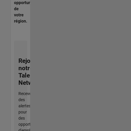
opportunités
de
votre
région.
Rejoignez
notre
Talent
Network
Recevez
des
alertes
pour
des
opportunités
d'emploi