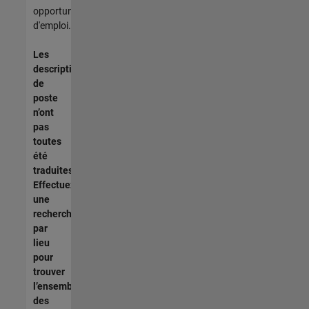
opportunités
d'emploi.
Les
descriptions
de
poste
n’ont
pas
toutes
été
traduites.
Effectuez
une
recherche
par
lieu
pour
trouver
l’ensemble
des