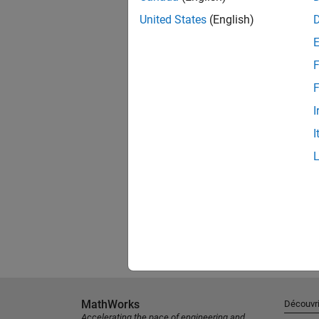
United States
(English)
F
F
I
I
MathWorks
Découvri
Accelerating the pace of engineering and