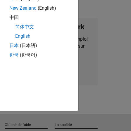
New Zealand
(English)
中国
ignez notre Talent Network
简体中文
English
des alertes pour des opportunités d'emploi
日本
(日本語)
alisées, des articles et des actualités sur
l'entreprise.
한국
(한국어)
Nous rejoindre
Obtenir de l'aide
La société