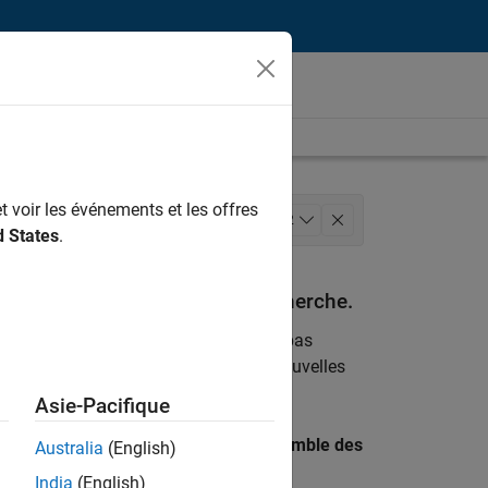
t voir les événements et les offres
Ingénierie des versions
+
2
d States
.
espondant à vos critères de recherche.
emploi
. Si malgré tout vous ne trouvez pas
ents
pour vous tenir au courant des nouvelles
Asie-Pacifique
 recherche par lieu pour trouver l’ensemble des
Australia
(English)
India
(English)