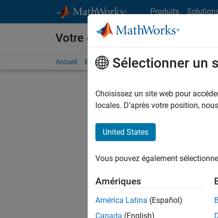
Passer au contenu
Produits
Solution
Votre carrière chez MathWorks
Sélectionner un 
Accueil
Explorer nos opportunités
Adresses de no
Choisissez un site web pour accéder 
FILTRER
locales. D’après votre position, no
United States
Actuell
Vous pou
Vous pouvez également sélectionner 
d'offre q
opportun
Amériques
Les desc
América Latina
(Español)
opportun
Canada
(English)