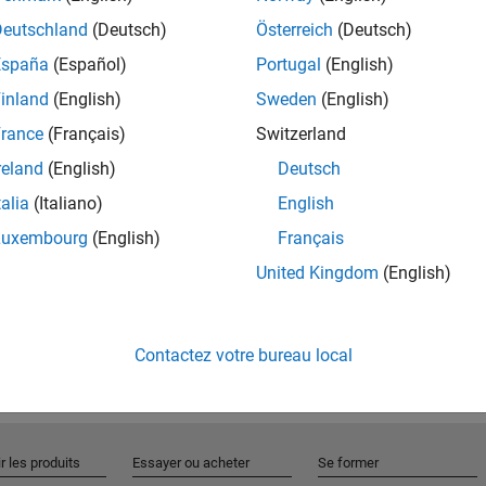
Deutschland
(Deutsch)
Österreich
(Deutsch)
España
(Español)
Portugal
(English)
Rejo
inland
(English)
Sweden
(English)
rance
(Français)
Switzerland
Recevez 
reland
(English)
Deutsch
personn
talia
(Italiano)
English
Luxembourg
(English)
Français
United Kingdom
(English)
Contactez votre bureau local
r les produits
Essayer ou acheter
Se former