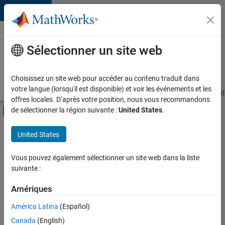
Passer au contenu
Votre
carrière
Sélectionner un site web
chez
MathWorks
Choisissez un site web pour accéder au contenu traduit dans
votre langue (lorsqu'il est disponible) et voir les événements et les
Accueil
Explorer nos opportunités
Adresses de nos bureaux
Étudi
offres locales. D’après votre position, nous vous recommandons
Activer/désactiver l'affichage du menu d
de sélectionner la région suivante :
United States
.
Contenu principal
FILTRER PAR
United States
Stages
+
5
Technologies de l’information
Vous pouvez également sélectionner un site web dans la liste
suivante :
Ventes commerciales
Ventes pour l'éducation
Amériques
Finances et opérations
Actuellement,
América Latina
(Español)
il n’y a
Juridique
Canada
(English)
aucune