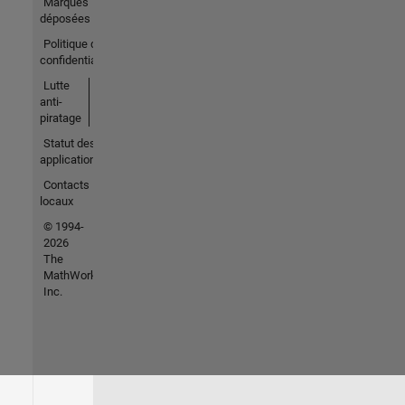
Marques
déposées
Politique de
confidentialité
Lutte
anti-
piratage
Statut des
applications
Contacts
locaux
© 1994-
2026
The
MathWorks,
Inc.