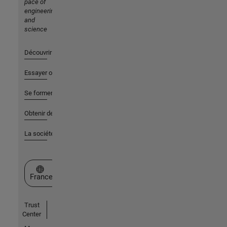
pace of
engineering
and
science
Découvrir les produits
Essayer ou acheter
Se former
Obtenir de l'aide
La société
Sélectionner un site web
France
Trust
Center