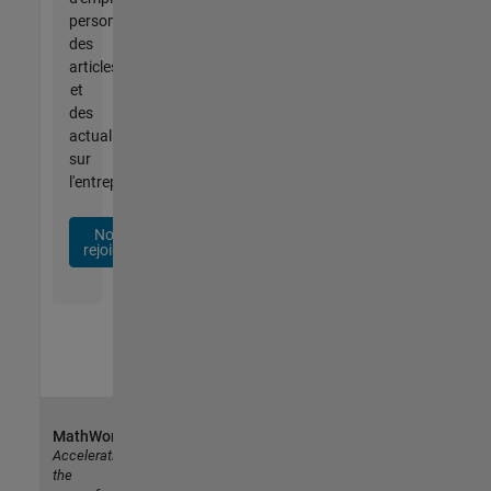
personnalisées,
des
articles
et
des
actualités
sur
l'entreprise.
Nous
rejoindre
MathWorks
Accelerating
the