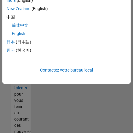
India
(English)
tout
vous
New Zealand
(English)
ne
中国
trouvez
简体中文
pas
d'offre
English
qui
日本
(日本語)
corresponde
한국
(한국어)
à vos
qualifications,
rejoignez
notre
Contactez votre bureau local
réseau
de
talents
pour
vous
tenir
au
courant
des
nouvelles