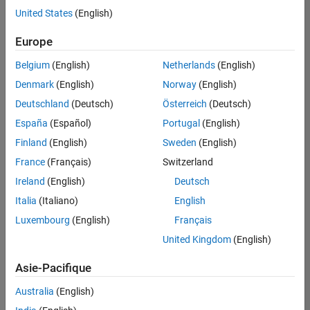
offre
United States
(English)
d'emploi
disponible
Europe
correspondant
à vos
Belgium
(English)
Netherlands
(English)
critères
Denmark
(English)
Norway
(English)
de
recherche.
Deutschland
(Deutsch)
Österreich
(Deutsch)
Vous
España
(Español)
Portugal
(English)
pouvez
Finland
(English)
Sweden
(English)
élargir
France
(Français)
Switzerland
votre
recherche
Ireland
(English)
Deutsch
ou
Italia
(Italiano)
English
afficher
Luxembourg
(English)
Français
l’ensemble
des
United Kingdom
(English)
offres
Asie-Pacifique
d'emploi
.
Si
Australia
(English)
malgré