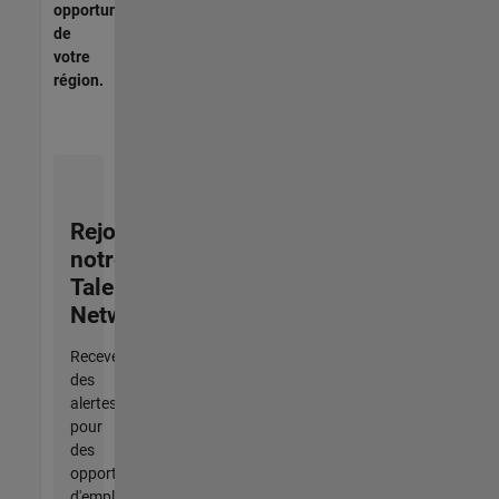
opportunités
de
votre
région.
Rejoignez
notre
Talent
Network
Recevez
des
alertes
pour
des
opportunités
d'emploi