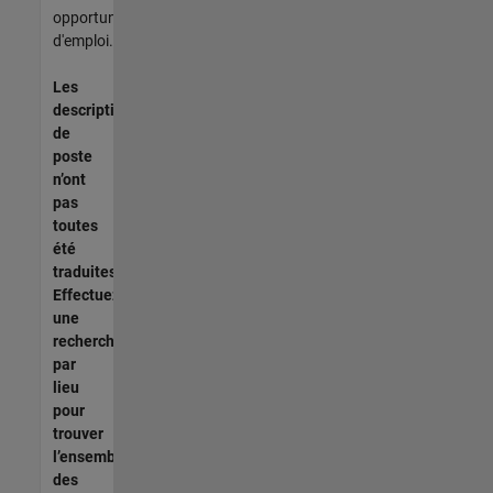
opportunités
d'emploi.
Les
descriptions
de
poste
n’ont
pas
toutes
été
traduites.
Effectuez
une
recherche
par
lieu
pour
trouver
l’ensemble
des