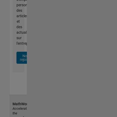
personnalisées,
des
articles
et
des
actualités
sur
l'entreprise.
Nous
rejoindre
MathWorks
Accelerating
the