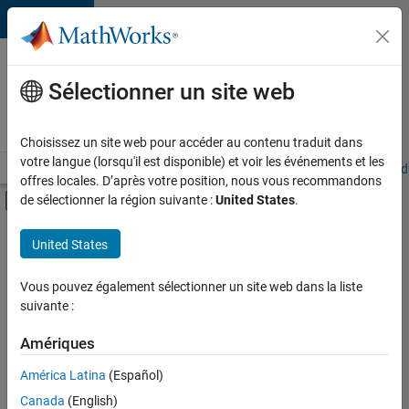
Passer au contenu
Votre
carrière
Sélectionner un site web
chez
MathWorks
Choisissez un site web pour accéder au contenu traduit dans
votre langue (lorsqu'il est disponible) et voir les événements et les
Accueil
Explorer nos opportunités
Adresses de nos bureaux
Étudi
offres locales. D’après votre position, nous vous recommandons
Activer/désactiver l'affichage du menu d
de sélectionner la région suivante :
United States
.
Contenu principal
FILTRER PAR
United States
Stages
+
4
Ventes commerciales
Vous pouvez également sélectionner un site web dans la liste
suivante :
Ventes pour l'éducation
Finances et opérations
Amériques
Juridique
Actuellement,
América Latina
(Español)
il n’y a
Canada
(English)
aucune