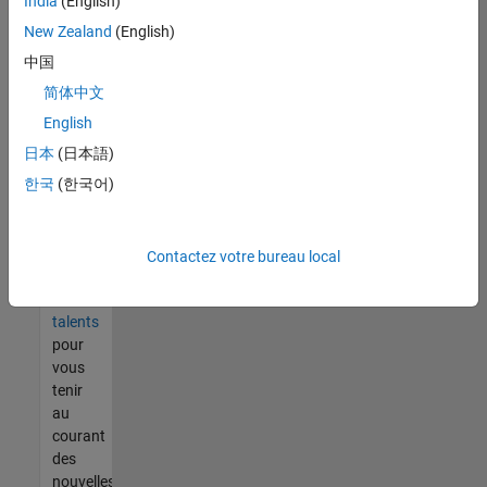
India
(English)
tout
vous
New Zealand
(English)
ne
中国
trouvez
简体中文
pas
d'offre
English
qui
日本
(日本語)
corresponde
한국
(한국어)
à vos
qualifications,
rejoignez
notre
Contactez votre bureau local
réseau
de
talents
pour
vous
tenir
au
courant
des
nouvelles