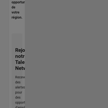
opportunités
de
votre
région.
Rejoignez
notre
Talent
Network
Recevez
des
alertes
pour
des
opportunités
d'emploi