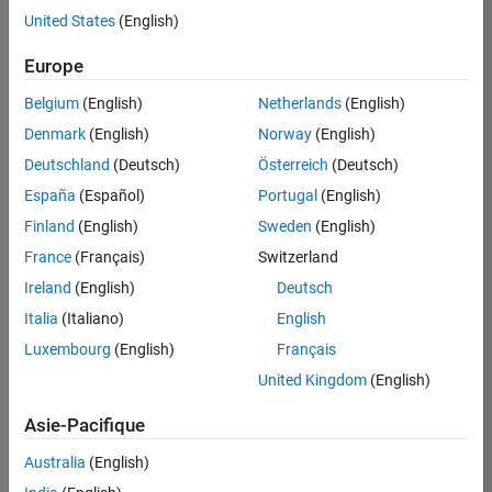
offre
United States
(English)
d'emploi
disponible
Europe
correspondant
à vos
Belgium
(English)
Netherlands
(English)
critères
Denmark
(English)
Norway
(English)
de
recherche.
Deutschland
(Deutsch)
Österreich
(Deutsch)
Vous
España
(Español)
Portugal
(English)
pouvez
Finland
(English)
Sweden
(English)
élargir
France
(Français)
Switzerland
votre
recherche
Ireland
(English)
Deutsch
ou
Italia
(Italiano)
English
afficher
Luxembourg
(English)
Français
l’ensemble
des
United Kingdom
(English)
offres
Asie-Pacifique
d'emploi
.
Si
Australia
(English)
malgré