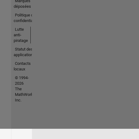
Marques
déposées
Politique de
confidentialité
Lutte
anti-
piratage
Statut des
applications
Contacts
locaux
© 1994-
2026
The
MathWorks,
Inc.