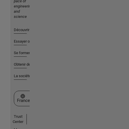
pace of
engineering
and
science
Découvrir les produits
Essayer ou acheter
Se former
Obtenir de l'aide
La société
Sélectionner un site web
France
Trust
Center