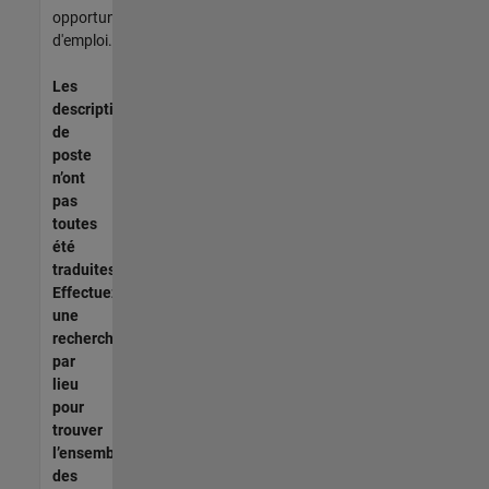
opportunités
d'emploi.
Les
descriptions
de
poste
n’ont
pas
toutes
été
traduites.
Effectuez
une
recherche
par
lieu
pour
trouver
l’ensemble
des