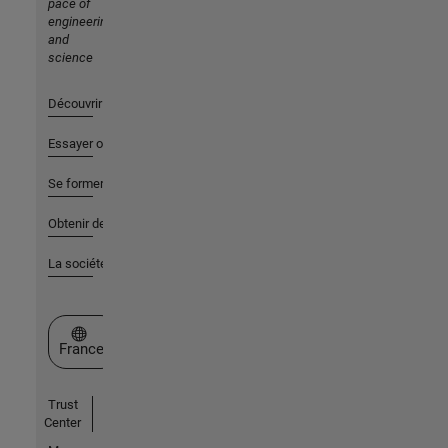
pace of
engineering
and
science
Découvrir les produits
Essayer ou acheter
Se former
Obtenir de l'aide
La société
Sélectionner un site web
France
Trust
Center