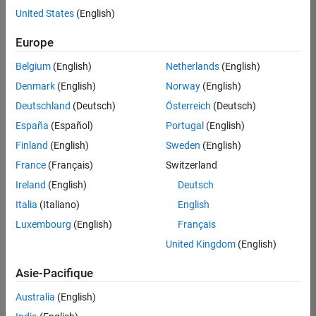
offre
United States
(English)
d'emploi
disponible
Europe
correspondant
à vos
Belgium
(English)
Netherlands
(English)
critères
Denmark
(English)
Norway
(English)
de
recherche.
Deutschland
(Deutsch)
Österreich
(Deutsch)
Vous
España
(Español)
Portugal
(English)
pouvez
Finland
(English)
Sweden
(English)
élargir
France
(Français)
Switzerland
votre
recherche
Ireland
(English)
Deutsch
ou
Italia
(Italiano)
English
afficher
Luxembourg
(English)
Français
l’ensemble
des
United Kingdom
(English)
offres
Asie-Pacifique
d'emploi
.
Si
Australia
(English)
malgré