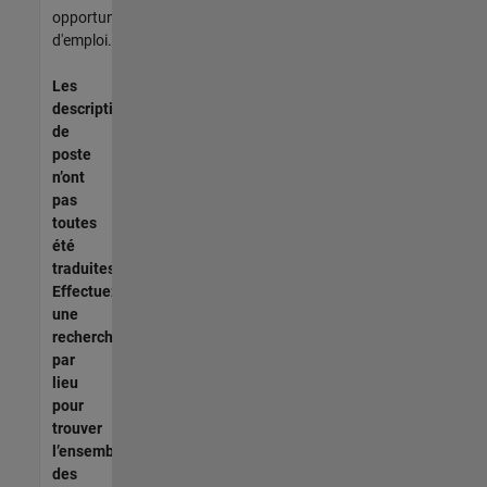
opportunités
d'emploi.
Les
descriptions
de
poste
n’ont
pas
toutes
été
traduites.
Effectuez
une
recherche
par
lieu
pour
trouver
l’ensemble
des