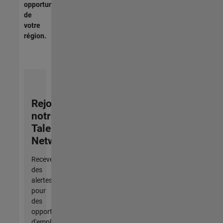
opportunités
de
votre
région.
Rejoignez
notre
Talent
Network
Recevez
des
alertes
pour
des
opportunités
d'emploi