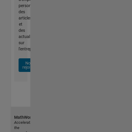
personnalisées,
des
articles
et
des
actualités
sur
l'entreprise.
Nous
rejoindre
MathWorks
Accelerating
the