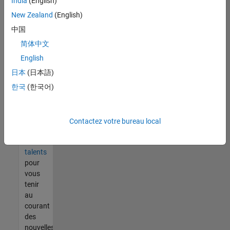
India
(English)
tout
vous
New Zealand
(English)
ne
中国
trouvez
简体中文
pas
d'offre
English
qui
日本
(日本語)
corresponde
한국
(한국어)
à vos
qualifications,
rejoignez
notre
Contactez votre bureau local
réseau
de
talents
pour
vous
tenir
au
courant
des
nouvelles