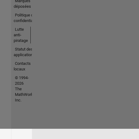
Marques
déposées
Politique de
confidentialité
Lutte
anti-
piratage
Statut des
applications
Contacts
locaux
© 1994-
2026
The
MathWorks,
Inc.