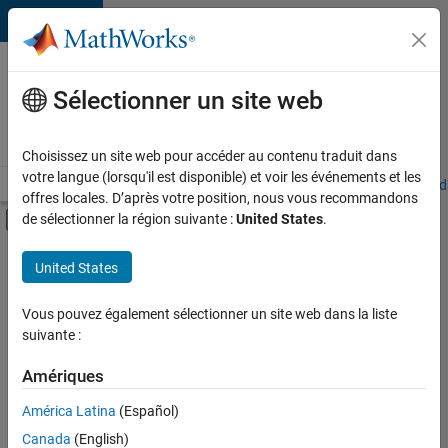
Passer au contenu
Votre
carrière
Sélectionner un site web
chez
MathWorks
Choisissez un site web pour accéder au contenu traduit dans
votre langue (lorsqu'il est disponible) et voir les événements et les
Accueil
Explorer nos opportunités
Adresses de nos bureaux
Étudi
offres locales. D’après votre position, nous vous recommandons
Activer/désactiver l'affichage du menu d
de sélectionner la région suivante :
United States
.
Contenu principal
FILTRER PAR
United States
Stages
+
5
Ventes commerciales
Vous pouvez également sélectionner un site web dans la liste
suivante :
Support client
Ventes pour l'éducation
Amériques
Finances et opérations
Actuellement,
América Latina
(Español)
il n’y a
Juridique
Canada
(English)
aucune