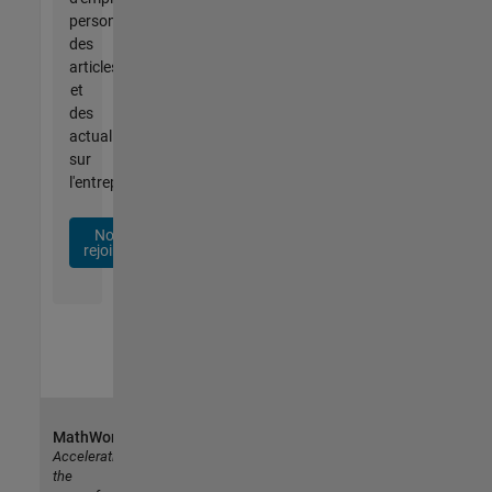
personnalisées,
des
articles
et
des
actualités
sur
l'entreprise.
Nous
rejoindre
MathWorks
Accelerating
the