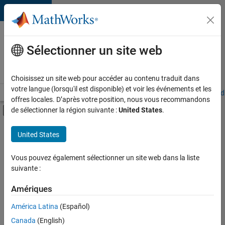
Passer au contenu
Votre
carrière
Sélectionner un site web
chez
MathWorks
Choisissez un site web pour accéder au contenu traduit dans
votre langue (lorsqu'il est disponible) et voir les événements et les
Accueil
Explorer nos opportunités
Adresses de nos bureaux
Étudi
offres locales. D’après votre position, nous vous recommandons
Activer/désactiver l'affichage du menu d
de sélectionner la région suivante :
United States
.
Contenu principal
FILTRER PAR
United States
Stages
+
3
Ventes commerciales
Vous pouvez également sélectionner un site web dans la liste
suivante :
Opérations commerciales
Finances et opérations
Amériques
Actuellement,
América Latina
(Español)
il n’y a
Canada
(English)
aucune