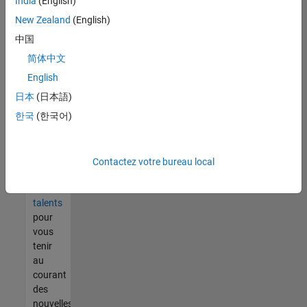
India
(English)
tout
vous
New Zealand
(English)
ne
中国
trouvez
简体中文
pas
d'offre
English
qui
日本
(日本語)
corresponde
한국
(한국어)
à vos
qualifications,
rejoignez
notre
Contactez votre bureau local
réseau
de
talents
pour
vous
tenir
au
courant
des
nouvelles