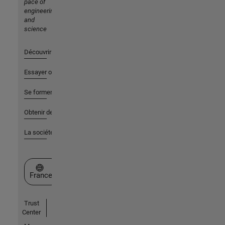
pace of
engineering
and
science
Découvrir les produits
Essayer ou acheter
Se former
Obtenir de l'aide
La société
Sélectionner un site web
France
Trust
Center