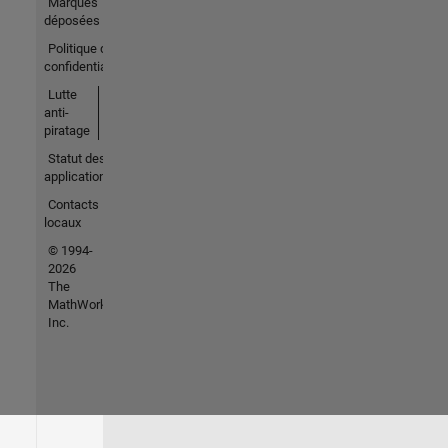
Marques
déposées
Politique de
confidentialité
Lutte
anti-
piratage
Statut des
applications
Contacts
locaux
© 1994-
2026
The
MathWorks,
Inc.