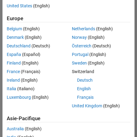
offre
United States
(English)
d'emploi
disponible
Europe
correspondant
à vos
Belgium
(English)
Netherlands
(English)
critères
Denmark
(English)
Norway
(English)
de
recherche.
Deutschland
(Deutsch)
Österreich
(Deutsch)
Vous
España
(Español)
Portugal
(English)
pouvez
Finland
(English)
Sweden
(English)
élargir
France
(Français)
Switzerland
votre
recherche
Ireland
(English)
Deutsch
ou
Italia
(Italiano)
English
afficher
Luxembourg
(English)
Français
l’ensemble
des
United Kingdom
(English)
offres
Asie-Pacifique
d'emploi
.
Si
Australia
(English)
malgré