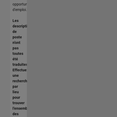
opportunités
d'emploi.
Les
descriptions
de
poste
n’ont
pas
toutes
été
traduites.
Effectuez
une
recherche
par
lieu
pour
trouver
l’ensemble
des