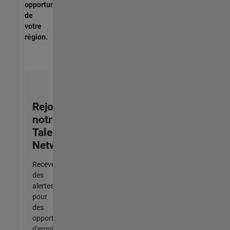
opportunités
de
votre
région.
Rejoignez
notre
Talent
Network
Recevez
des
alertes
pour
des
opportunités
d'emploi